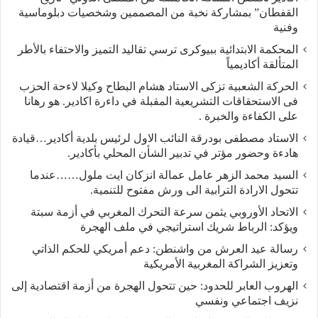
القفطان” بمشاركة نخبة من المصممين وشخصيات دبلوماسية
وفنية
المحكمة الابتدائية ببيوكرى ترسي تقاليد التميز والاحتفاء بالأطر
المتألقة أكاديمياً
الحركة الشعبية تزكى الاستاد هشام البطاح وكيلا لاءحة الحزب
فى الاستحقاقات التشريعية المقبلة في داءرة اكادير. هو رهانا
على الكفاءة والخبرة .
الاستاد مصطفى بودرقة النائب الاول لرئيس بلدية أكادير…قيادة
هادءة وحضور مؤتر في تدبير الشأن المحلي بأكادير.
السيد محمد الزهر عامل عمالة انزكان ايت ملول……عندما
تتحول الارادة الترابية الى ورش مفتوح للتنمية.
الاتحاد الأوروبي يثمن سرعة التحرك المغربي في أزمة سبتة
ويؤكد: الرباط شريك استراتيجي في ملف الهجرة
رسالة عيد العرش من واشنطن: دعم أمريكي للحكم الذاتي
وتعزيز الشراكة المغربية الأمريكية
​الهروب العابر للحدود: حين تتحول الهجرة من أزمة اقتصادية إلى
نزيف اجتماعي ونفسي