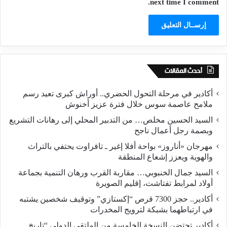
next time I comment.
أحدث المقالات
أكادير في مرحلة التحول الحضري.. أوراش كبرى تعيد رسم
ملامح عاصمة سوس خلال فترة عزيز أخنوش
السيد الحسين مخلص… من التدبير المحلي إلى رهانات التشريع
وبصمة رجل أعمال ناجح
مهرجان «أناروز» بواحة أفلا إغير ـ تافراوت يحتفي بالتراث
والهوية ويعزز إشعاع المنطقة
السيد جمال الخنبوبي… مقاربة القرب ورهان التنمية بجماعة
أولاد لمرابط تفتاشت، إقليم الصويرة
أكادير.. حجز 7300 قرص “إكستازي” وتوقيف شخصين يشتبه
في ارتباطهما بشبكة لترويج المخدرات
أكادير تحتضن النسخة الخامسة من الملتقى الدولي “تاريخ