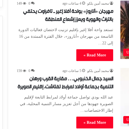
محمد أمين بلكو
4 ساعات ago
0
149
مهرجان «أناروز» بواحة أفلا إغير ـ تافراوت يحتفي
بالتراث والهوية ويعزز إشعاع المنطقة
تستعد واحة أفلا إغير بإقليم تزنيت لاحتضان فعاليات الدورة
التاسعة من مهرجان «أناروز»، خلال الفترة الممتدة من 16
إلى 22…
U
Read More »
محمد أمين بلكو
5 ساعات ago
0
159
السيد جمال الخنبوبي… مقاربة القرب ورهان
التنمية بجماعة أولاد لمرابط تفتاشت، إقليم الصويرة
عبد الله بودي تواصل جماعة أولاد لمرابط التابعة لإقليم
الصويرة جهودها من أجل تعزيز مسار التنمية المحلية، في
إطار الاختصاصات…
U
Read More »