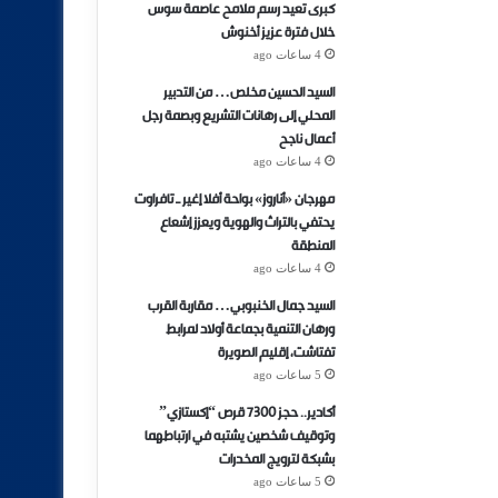
كبرى تعيد رسم ملامح عاصمة سوس
خلال فترة عزيز أخنوش
4 ساعات ago
السيد الحسين مخلص… من التدبير
المحلي إلى رهانات التشريع وبصمة رجل
أعمال ناجح
4 ساعات ago
مهرجان «أناروز» بواحة أفلا إغير ـ تافراوت
يحتفي بالتراث والهوية ويعزز إشعاع
المنطقة
4 ساعات ago
السيد جمال الخنبوبي… مقاربة القرب
ورهان التنمية بجماعة أولاد لمرابط
تفتاشت، إقليم الصويرة
5 ساعات ago
أكادير.. حجز 7300 قرص “إكستازي”
وتوقيف شخصين يشتبه في ارتباطهما
بشبكة لترويج المخدرات
5 ساعات ago