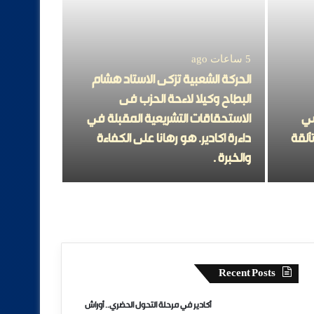
5 ساعات ago
الحركة الشعبية تزكى الاستاد هشام
البطاح وكيلا لاءحة الحزب فى
4 ساعات ago
سي
الاستحقاقات التشريعية المقبلة في
أكادير في 
تألقة
داءرة اكادير. هو رهانا على الكفاءة
أوراش كبر
والخبرة .
سوس خلال 
Recent Posts
أكادير في مرحلة التحول الحضري.. أوراش