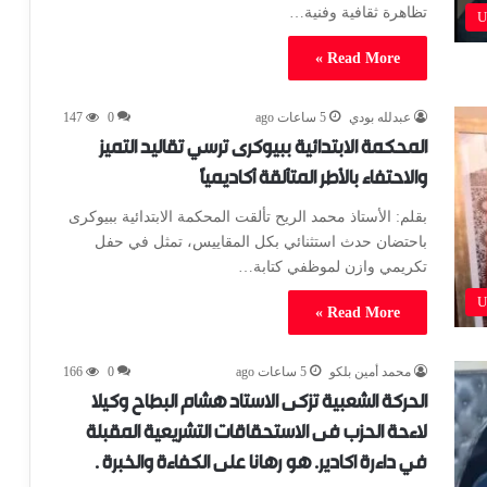
تظاهرة ثقافية وفنية…
U
Read More »
عبدلله بودي
5 ساعات ago
0
147
المحكمة الابتدائية ببيوكرى ترسي تقاليد التميز
والاحتفاء بالأطر المتألقة أكاديمياً
بقلم: الأستاذ محمد الريح تألقت المحكمة الابتدائية ببيوكرى
باحتضان حدث استثنائي بكل المقاييس، تمثل في حفل
تكريمي وازن لموظفي كتابة…
U
Read More »
محمد أمين بلكو
5 ساعات ago
0
166
الحركة الشعبية تزكى الاستاد هشام البطاح وكيلا
لاءحة الحزب فى الاستحقاقات التشريعية المقبلة
في داءرة اكادير. هو رهانا على الكفاءة والخبرة .