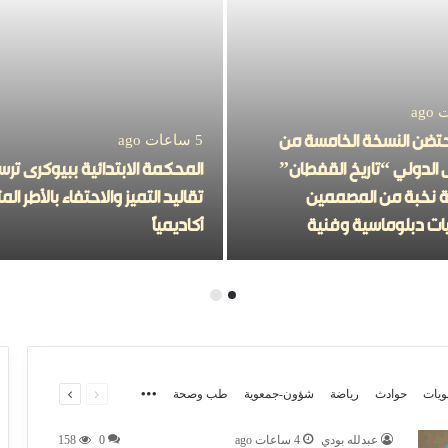
تحتضن النسخة الخامسة من
5 ساعات ago
 الدولي “تاريخ القفطان”
المحكمة الابتدائية ببيوكرى تر
 نخبة من المصممين
تقاليد التميز والاحتفاء بالأطر الم
ت دبلوماسية وفنية
أكاديمياً
page
page
More
ويات
حوادث
رياضة
شؤون-جمعوية
طب وصحة
Previous
Next
عبدلله بودي
4 ساعات ago
0
158