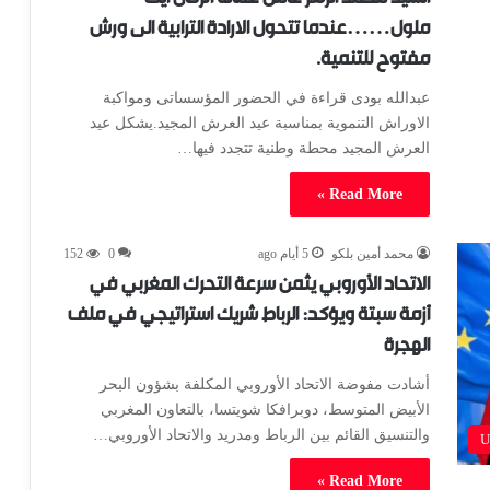
ملول……عندما تتحول الارادة الترابية الى ورش
مفتوح للتنمية.
عبدالله بودى قراءة في الحضور المؤسساتى ومواكبة
الاوراش التنموية بمناسبة عيد العرش المجيد.يشكل عيد
العرش المجيد محطة وطنية تتجدد فيها…
Read More »
محمد أمين بلكو
5 أيام ago
0
152
الاتحاد الأوروبي يثمن سرعة التحرك المغربي في
أزمة سبتة ويؤكد: الرباط شريك استراتيجي في ملف
الهجرة
أشادت مفوضة الاتحاد الأوروبي المكلفة بشؤون البحر
الأبيض المتوسط، دوبرافكا شويتسا، بالتعاون المغربي
والتنسيق القائم بين الرباط ومدريد والاتحاد الأوروبي…
U
Read More »