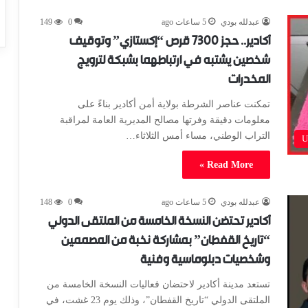
عبدلله بودي
5 ساعات ago
0
149
أكادير.. حجز 7300 قرص “إكستازي” وتوقيف
شخصين يشتبه في ارتباطهما بشبكة لترويج
المخدرات
تمكنت عناصر الشرطة بولاية أمن أكادير بناءً على
معلومات دقيقة وفرتها مصالح المديرية العامة لمراقبة
التراب الوطني، مساء أمس الثلاثاء…
U
Read More »
عبدلله بودي
5 ساعات ago
0
148
أكادير تحتضن النسخة الخامسة من الملتقى الدولي
“تاريخ القفطان” بمشاركة نخبة من المصممين
وشخصيات دبلوماسية وفنية
تستعد مدينة أكادير لاحتضان فعاليات النسخة الخامسة من
الملتقى الدولي “تاريخ القفطان”، وذلك يوم 23 غشت، في