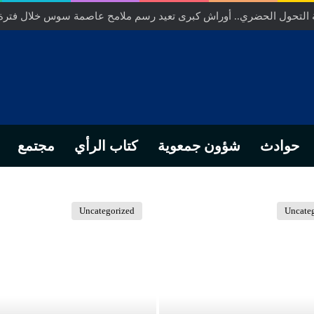
خلص… من التدبير المحلي إلى رهانات التشريع وبصمة رجل أعمال ناجح
حوادث
شؤون جمعوية
كتاب الرأي
مجتمع
Uncategorized
Uncate