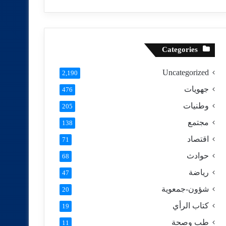
Categories
Uncategorized
2,190
جهويات
476
وطنيات
205
مجتمع
138
اقتصاد
71
حوادث
68
رياضة
47
شؤون-جمعوية
20
كتاب الرأي
19
طب وصحة
11