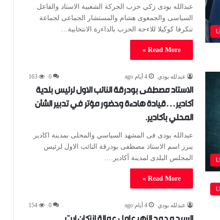
عبدالله بودى زكي حزب الحركة الشعبية الاستاد والفاعل
السياسى والجمعوى هشام والمستشار الجماعى لجماعة
تنكرفا كوكيلا للاءحة الحزب بالداءرة الانتخابية…
U
Read More »
عبدلله بودي
4 أيام ago
0
163
الاستاد مصطفى بودرقة النائب الاول لرئيس بلدية
أكادير…قيادة هادءة وحضور مؤتر في تدبير الشأن
المحلي بأكادير.
عبدالله بودى فى المشهد السياسي والمحلى بمدينة اكادير.
يبرز اسم الاستاذ مصطفى بودرقة النائب الاول لرئيس
المجلس البلدى لمدينة أكادير.…
U
Read More »
U
عبدلله بودي
4 أيام ago
0
154
السيد محمد الزهر عامل عمالة انزكان ايت