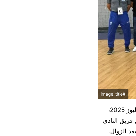
#image_title
يحتضن ملعب القاعة المغطاة نعيمة سرسار بأكادير، يوم الأحد 20 يوليوز 2025،
 فريق النادي
عد الزوال.