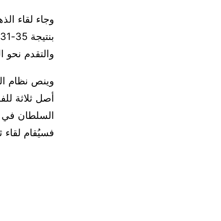
وجاء لقاء الذ
والتقدم نحو ا
وينص نظام ال
أصل ثلاثة للف
السلطان في هذه
فسيُقام لقاء ثالث وحا