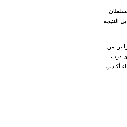
السلطان
ديل النتيجة
اتين من
دى درب
ء أكادير،