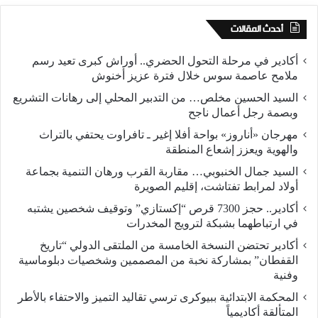
أحدث المقالات
أكادير في مرحلة التحول الحضري.. أوراش كبرى تعيد رسم
ملامح عاصمة سوس خلال فترة عزيز أخنوش
السيد الحسين مخلص… من التدبير المحلي إلى رهانات التشريع
وبصمة رجل أعمال ناجح
مهرجان «أناروز» بواحة أفلا إغير ـ تافراوت يحتفي بالتراث
والهوية ويعزز إشعاع المنطقة
السيد جمال الخنبوبي… مقاربة القرب ورهان التنمية بجماعة
أولاد لمرابط تفتاشت، إقليم الصويرة
أكادير.. حجز 7300 قرص “إكستازي” وتوقيف شخصين يشتبه
في ارتباطهما بشبكة لترويج المخدرات
أكادير تحتضن النسخة الخامسة من الملتقى الدولي “تاريخ
القفطان” بمشاركة نخبة من المصممين وشخصيات دبلوماسية
وفنية
المحكمة الابتدائية ببيوكرى ترسي تقاليد التميز والاحتفاء بالأطر
المتألقة أكاديمياً