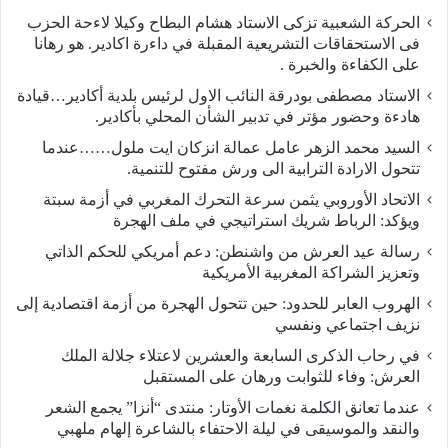
الحركة الشعبية تزكى الاستاد هشام البطاح وكيلا لاءحة الحزب
فى الاستحقاقات التشريعية المقبلة في داءرة اكادير. هو رهانا
على الكفاءة والخبرة .
الاستاد مصطفى بودرقة النائب الاول لرئيس بلدية أكادير…قيادة
هادءة وحضور مؤتر في تدبير الشأن المحلي بأكادير.
السيد محمد الزهر عامل عمالة انزكان ايت ملول……عندما
تتحول الارادة الترابية الى ورش مفتوح للتنمية.
الاتحاد الأوروبي يثمن سرعة التحرك المغربي في أزمة سبتة
ويؤكد: الرباط شريك استراتيجي في ملف الهجرة
رسالة عيد العرش من واشنطن: دعم أمريكي للحكم الذاتي
وتعزيز الشراكة المغربية الأمريكية
​الهروب العابر للحدود: حين تتحول الهجرة من أزمة اقتصادية إلى
نزيف اجتماعي ونفسي
في رحاب الذكرى السابعة والعشرين لاعتلاء جلالة الملك
العرش: وفاء للثوابت ورهان على المستقبل
​عندما تعانق الكلمة نغمات الأوتار: منتدى “أنزا” يجمع الشعر
والنقد والموسيقى في ليلة الاحتفاء بالشاعرة إلهام ملهبي