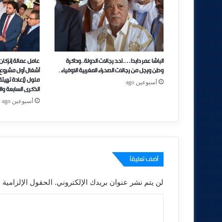
الباشا عمر دابدا….احد رجالات الدولة..وداكرة
عامل عمالة إنزكا
وطن ورجل من رجالات الصحراء المغربية الاوفياء .
أشغال أول مشروع ل
ملول (إعادة تهيئة
أسبوعين ago
الذكرى السابعة وا
أسبوعين ago
أضف تعليقاً
لن يتم نشر عنوان بريدك الإلكتروني.
الحقول الإلزامية م
ا
ل