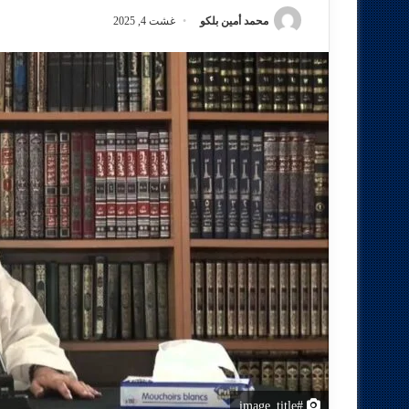
محمد أمين بلكو
غشت 4, 2025
#image_title