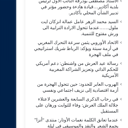
الاستاد مصطفى بودرقة النائب الاول لرئيس
بلدية أكادير…قيادة هادءة وحضور مؤتر في
تدبير الشأن المحلي بأكادير.
السيد محمد الزهر عامل عمالة انزكان ايت
ملول……عندما تتحول الارادة الترابية الى
ورش مفتوح للتنمية.
الاتحاد الأوروبي يثمن سرعة التحرك المغربي
في أزمة سبتة ويؤكد: الرباط شريك استراتيجي
في ملف الهجرة
رسالة عيد العرش من واشنطن: دعم أمريكي
للحكم الذاتي وتعزيز الشراكة المغربية
الأمريكية
​الهروب العابر للحدود: حين تتحول الهجرة من
أزمة اقتصادية إلى نزيف اجتماعي ونفسي
في رحاب الذكرى السابعة والعشرين لاعتلاء
جلالة الملك العرش: وفاء للثوابت ورهان على
المستقبل
​عندما تعانق الكلمة نغمات الأوتار: منتدى “أنزا”
يجمع الشعر والنقد والموسيقى في ليلة