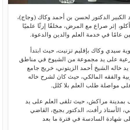
يد الكبير الدكتور لحسن بن أحمد وكاك (وجاج)،
و، إثر صراع مع المرض، مخلفًا إرثًا علميًا
بعين عامًا في خدمة العلم والدين والدعوة.
1930م (1349هـ) في زاوية سيدي وكاك بإقليم تزنيت، حيث ابتدأ
شرعية على يد مجموعة من الشيوخ في مناطق
د خاله الشيخ أحمد الزيتوني، خريج جامع
ربية والفقه المالكي، حيث كان لشرح خاله
لى مواصلة طلب العلم بلا كلل.
بن يوسف بمدينة مراكش، حيث تلقى العلم على يد
كي، الأستاذ رأفت، الدكتور بجيج، القاضي
ى شهادة السادسة في فترة ما بعد