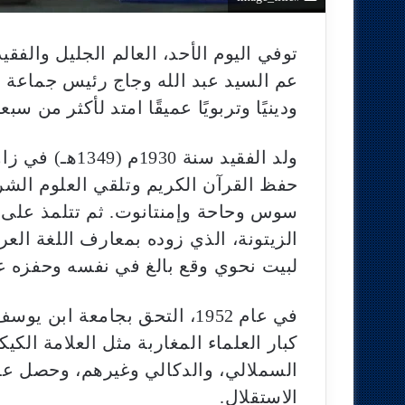
توفي اليوم الأحد، العالم الجليل والفق
عم السيد عبد الله وجاج رئيس جماعة أكل
ودينيًا وتربويًا عميقًا امتد لأكثر من س
ولد الفقيد سنة 
حفظ القرآن الكريم وتلقي العلوم ال
سوس وحاحة وإمنتانوت. ثم تتلمذ على ي
الزيتونة، الذي زوده بمعارف اللغة الع
لبيت نحوي وقع بالغ في نفسه وحفزه ع
في عام 1952، التحق بجامعة ا
كبار العلماء المغاربة مثل العلامة الكي
السملالي، والدكالي وغيرهم، وحصل عل
الاستقلال.