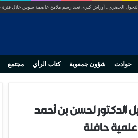
ص… من التدبير المحلي إلى رهانات التشريع وبصمة رجل أعمال ناجح
حوادث
شؤون جمعوية
كتاب الرأي
مجتمع
يل الدكتور لحسن بن أحمد
علمية حافلة