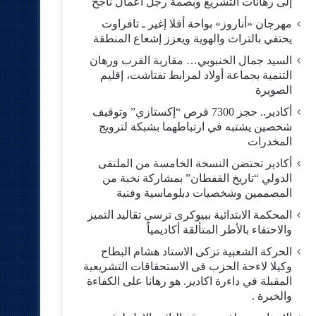
إلى رهانات التشريع وبصمة رجل أعمال ناجح
مهرجان «أناروز» بواحة أفلا إغير ـ تافراوت
يحتفي بالتراث والهوية ويعزز إشعاع المنطقة
السيد جمال الخنبوبي… مقاربة القرب ورهان
التنمية بجماعة أولاد لمرابط تفتاشت، إقليم
الصويرة
أكادير.. حجز 7300 قرص “إكستازي” وتوقيف
شخصين يشتبه في ارتباطهما بشبكة لترويج
المخدرات
أكادير تحتضن النسخة الخامسة من الملتقى
الدولي “تاريخ القفطان” بمشاركة نخبة من
المصممين وشخصيات دبلوماسية وفنية
المحكمة الابتدائية ببيوكرى ترسي تقاليد التميز
والاحتفاء بالأطر المتألقة أكاديمياً
الحركة الشعبية تزكى الاستاد هشام البطاح
وكيلا لاءحة الحزب فى الاستحقاقات التشريعية
المقبلة في داءرة اكادير. هو رهانا على الكفاءة
والخبرة .