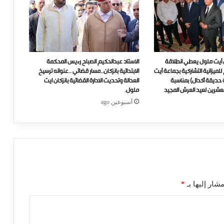
ن أيت ملول يعطي انطلاقة
الاستاد عبدالحكيم الصباح رءيس المحكمة
لميزانية التشاركية بجماعة أيت
الابتدائية بانزكان..مسار قضائي ..عنوانه ترسيخ
 حديقة أكدال) بمناسبة
العدالة وتحديت الادارة القضائية بانزكان ايت
لعشرين لعيد العرش المجيد
ملول.
أسبوعين ago
شار إليها بـ
*