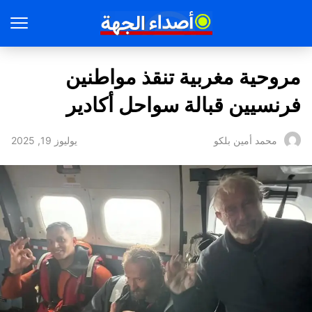
مروحية مغربية تنقذ مواطنين
فرنسيين قبالة سواحل أكادير
يوليوز 19, 2025
محمد أمين بلكو