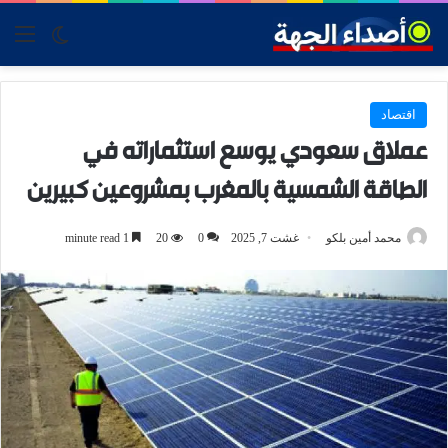
tch skin
nu
اقتصاد
عملاق سعودي يوسع استثماراته في
الطاقة الشمسية بالمغرب بمشروعين كبيرين
محمد أمين بلكو
غشت 7, 2025
0
20
1 minute read