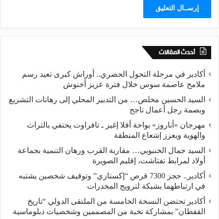
أحدث المقالات
أكادير في مرحلة التحول الحضري.. أوراش كبرى تعيد رسم
ملامح عاصمة سوس خلال فترة عزيز أخنوش
السيد الحسين مخلص… من التدبير المحلي إلى رهانات التشريع
وبصمة رجل أعمال ناجح
مهرجان «أناروز» بواحة أفلا إغير ـ تافراوت يحتفي بالتراث
والهوية ويعزز إشعاع المنطقة
السيد جمال الخنبوبي… مقاربة القرب ورهان التنمية بجماعة
أولاد لمرابط تفتاشت، إقليم الصويرة
أكادير.. حجز 7300 قرص “إكستازي” وتوقيف شخصين يشتبه
في ارتباطهما بشبكة لترويج المخدرات
أكادير تحتضن النسخة الخامسة من الملتقى الدولي “تاريخ
القفطان” بمشاركة نخبة من المصممين وشخصيات دبلوماسية