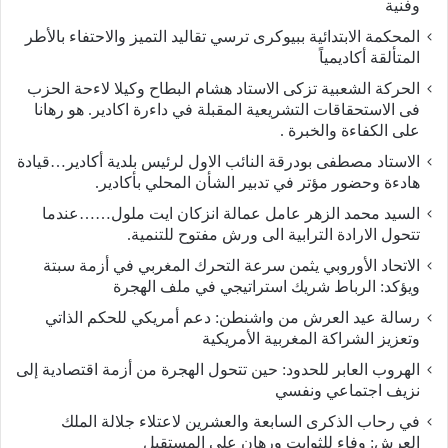
وفنية
المحكمة الابتدائية ببيوكرى ترسي تقاليد التميز والاحتفاء بالأطر
المتألقة أكاديمياً
الحركة الشعبية تزكى الاستاد هشام البطاح وكيلا لاءحة الحزب
فى الاستحقاقات التشريعية المقبلة في داءرة اكادير. هو رهانا
على الكفاءة والخبرة .
الاستاد مصطفى بودرقة النائب الاول لرئيس بلدية أكادير…قيادة
هادءة وحضور مؤتر في تدبير الشأن المحلي بأكادير.
السيد محمد الزهر عامل عمالة انزكان ايت ملول……عندما
تتحول الارادة الترابية الى ورش مفتوح للتنمية.
الاتحاد الأوروبي يثمن سرعة التحرك المغربي في أزمة سبتة
ويؤكد: الرباط شريك استراتيجي في ملف الهجرة
رسالة عيد العرش من واشنطن: دعم أمريكي للحكم الذاتي
وتعزيز الشراكة المغربية الأمريكية
​الهروب العابر للحدود: حين تتحول الهجرة من أزمة اقتصادية إلى
نزيف اجتماعي ونفسي
في رحاب الذكرى السابعة والعشرين لاعتلاء جلالة الملك
العرش: وفاء للثوابت ورهان على المستقبل