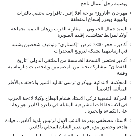
وبصمة رجل أعمال ناجح
مهرجان «أناروز» بواحة أفلا إغير ـ تافراوت يحتفي بالتراث
والهوية ويعزز إشعاع المنطقة
السيد جمال الخنبوبي… مقاربة القرب ورهان التنمية بجماعة
أولاد لمرابط تفتاشت، إقليم الصويرة
أكادير.. حجز 7300 قرص “إكستازي” وتوقيف شخصين يشتبه
في ارتباطهما بشبكة لترويج المخدرات
أكادير تحتضن النسخة الخامسة من الملتقى الدولي “تاريخ
القفطان” بمشاركة نخبة من المصممين وشخصيات دبلوماسية
وفنية
المحكمة الابتدائية ببيوكرى ترسي تقاليد التميز والاحتفاء بالأطر
المتألقة أكاديمياً
الحركة الشعبية تزكى الاستاد هشام البطاح وكيلا لاءحة الحزب
فى الاستحقاقات التشريعية المقبلة في داءرة اكادير. هو رهانا
على الكفاءة والخبرة .
الاستاد مصطفى بودرقة النائب الاول لرئيس بلدية أكادير…قيادة
هادءة وحضور مؤتر في تدبير الشأن المحلي بأكادير.