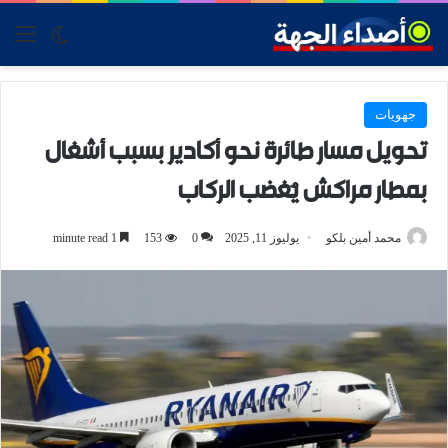
tch skin
nu
جهويات
تحويل مسار طائرة نحو أكادير بسبب أشغال
بمطار مراكش يُغضب الركاب
محمد أمين بلكو
يوليوز 11, 2025
0
153
1 minute read