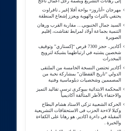
إلى رهانات التشريع وبصمة رجل أعمال ناجح
مهرجان «أناروز» بواحة أفلا إغير ـ تافراوت
يحتفي بالتراث والهوية ويعزز إشعاع المنطقة
السيد جمال الخنبوبي… مقاربة القرب ورهان
التنمية بجماعة أولاد لمرابط تفتاشت، إقليم
الصويرة
أكادير.. حجز 7300 قرص “إكستازي” وتوقيف
شخصين يشتبه في ارتباطهما بشبكة لترويج
المخدرات
أكادير تحتضن النسخة الخامسة من الملتقى
الدولي “تاريخ القفطان” بمشاركة نخبة من
المصممين وشخصيات دبلوماسية وفنية
المحكمة الابتدائية ببيوكرى ترسي تقاليد التميز
والاحتفاء بالأطر المتألقة أكاديمياً
الحركة الشعبية تزكى الاستاد هشام البطاح
وكيلا لاءحة الحزب فى الاستحقاقات التشريعية
المقبلة في داءرة اكادير. هو رهانا على الكفاءة
والخبرة .