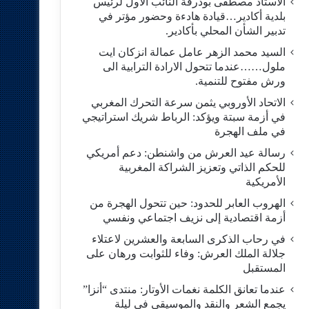
الاستاد مصطفى بودرقة النائب الاول لرئيس
بلدية أكادير…قيادة هادءة وحضور مؤتر في
تدبير الشأن المحلي بأكادير.
السيد محمد الزهر عامل عمالة انزكان ايت
ملول……عندما تتحول الارادة الترابية الى
ورش مفتوح للتنمية.
الاتحاد الأوروبي يثمن سرعة التحرك المغربي
في أزمة سبتة ويؤكد: الرباط شريك استراتيجي
في ملف الهجرة
رسالة عيد العرش من واشنطن: دعم أمريكي
للحكم الذاتي وتعزيز الشراكة المغربية
الأمريكية
​الهروب العابر للحدود: حين تتحول الهجرة من
أزمة اقتصادية إلى نزيف اجتماعي ونفسي
في رحاب الذكرى السابعة والعشرين لاعتلاء
جلالة الملك العرش: وفاء للثوابت ورهان على
المستقبل
​عندما تعانق الكلمة نغمات الأوتار: منتدى “أنزا”
يجمع الشعر والنقد والموسيقى في ليلة