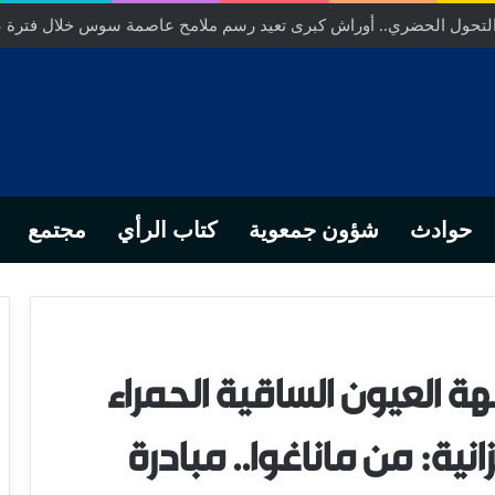
ص… من التدبير المحلي إلى رهانات التشريع وبصمة رجل أعمال ناجح
حوادث
شؤون جمعوية
كتاب الرأي
مجتمع
 العيون الساقية الحمراء
انية: من ماناغوا.. مبادرة