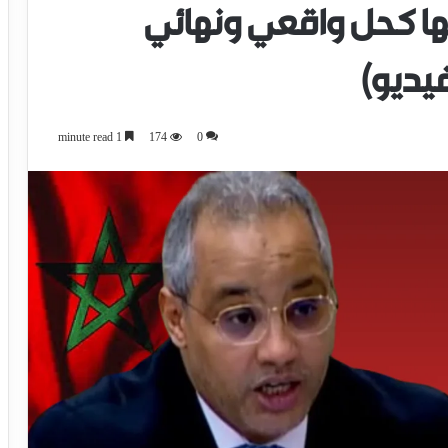
ها كحل واقعي ونهائي
فيديو)
1 minute read
174
0