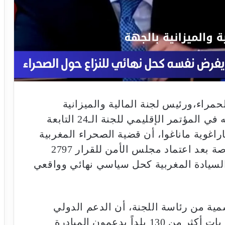
مراء،ورئيس لجنة المالية والميزانية
بالجهة، السيد أمحمد أبا، خلال مشاركته في المؤتمر الإقليمي للجنة الـ24 التابعة
اراغوية ماناغوا، أن قضية الصحراء المغربية
تشهد تحولات سياسية غير مسبوقة، خاصة بعد اعتماد مجلس الأمن للقرار 2797
لسيادة المغربية كحل سياسي نهائي وواقعي
مية من رئاسة اللجنة، أن الدعم الدولي
للمغرب يتواصل بوتيرة متصاعدة، حيث بات أكثر من 130 بلداً يدعمون المبادرة