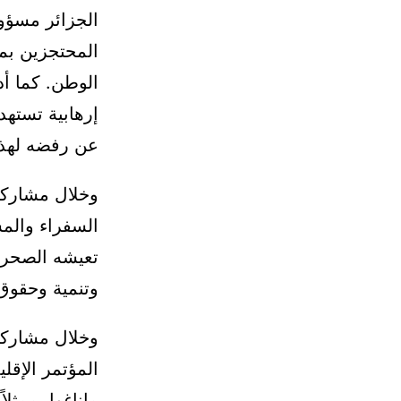
الجزائر مسؤول
المحتجزين بمخ
الوطن. كما أد
إرهابية تستهد
عن رفضه لهذه 
وخلال مشاركته
السفراء والمس
تعيشه الصحراء
وتنمية وحقوق
وخلال مشاركت
ماناغوا، ممثلا