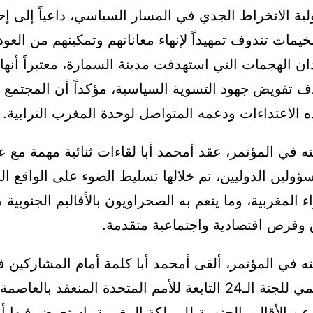
ية الانخراط الجدي في المسار السياسي، داعياً إلى 
يمات تندوف تمهيداً لإنهاء معاناتهم وتمكينهم من العو
ان الهجمات التي استهدفت مدينة السمارة، معتبراً أنها
ف تقويض جهود التسوية السياسية، مؤكداً أن المجتمع 
الاعتداءات ودعمه المتواصل لوحدة المغرب الترابية.
 في المؤتمر، عقد أمحمد أبا لقاءات ثنائية مهمة مع 
ؤولين الدوليين، تم خلالها تسليط الضوء على الواقع ا
 المغربية، وما ينعم به الصحراويون بالأقاليم الجنوبية 
 وفرص اقتصادية واجتماعية متقدمة.
ه في المؤتمر، ألقى أمحمد أبا كلمة أمام المشاركين 
المؤتمر الإقليمي للجنة الـ24 التابعة للأمم المتحدة المنعقد بال
ً عن الأقاليم الجنوبية للمملكة المغربية، استعرض فيها 