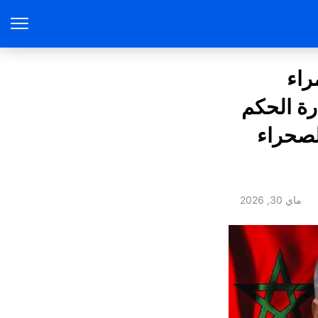
راء
درة الحكم
لصحراء
ماي 30, 2026