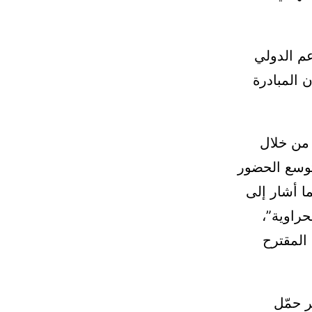
عم الدولي
أكثر من 130 بلداً يدعمون المبادرة
 من خلال
توسع الحضور
ما أشار إلى
حراوية”،
 المقترح
ر حمّل