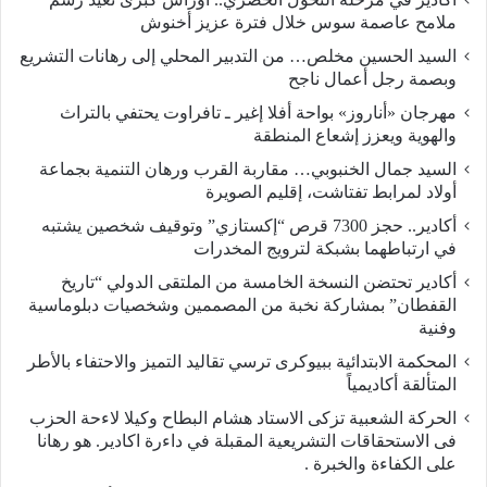
ملامح عاصمة سوس خلال فترة عزيز أخنوش
السيد الحسين مخلص… من التدبير المحلي إلى رهانات التشريع
وبصمة رجل أعمال ناجح
مهرجان «أناروز» بواحة أفلا إغير ـ تافراوت يحتفي بالتراث
والهوية ويعزز إشعاع المنطقة
السيد جمال الخنبوبي… مقاربة القرب ورهان التنمية بجماعة
أولاد لمرابط تفتاشت، إقليم الصويرة
أكادير.. حجز 7300 قرص “إكستازي” وتوقيف شخصين يشتبه
في ارتباطهما بشبكة لترويج المخدرات
أكادير تحتضن النسخة الخامسة من الملتقى الدولي “تاريخ
القفطان” بمشاركة نخبة من المصممين وشخصيات دبلوماسية
وفنية
المحكمة الابتدائية ببيوكرى ترسي تقاليد التميز والاحتفاء بالأطر
المتألقة أكاديمياً
الحركة الشعبية تزكى الاستاد هشام البطاح وكيلا لاءحة الحزب
فى الاستحقاقات التشريعية المقبلة في داءرة اكادير. هو رهانا
على الكفاءة والخبرة .