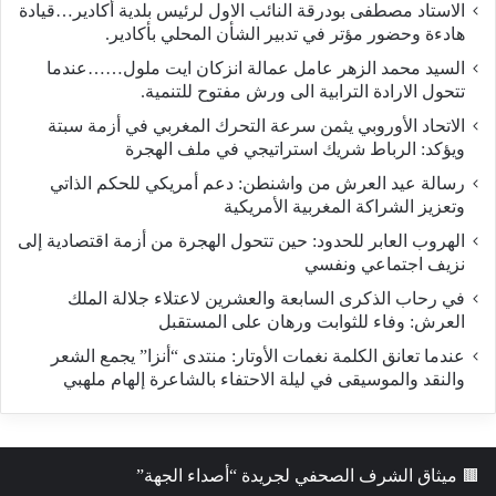
الاستاد مصطفى بودرقة النائب الاول لرئيس بلدية أكادير…قيادة
هادءة وحضور مؤتر في تدبير الشأن المحلي بأكادير.
السيد محمد الزهر عامل عمالة انزكان ايت ملول……عندما
تتحول الارادة الترابية الى ورش مفتوح للتنمية.
الاتحاد الأوروبي يثمن سرعة التحرك المغربي في أزمة سبتة
ويؤكد: الرباط شريك استراتيجي في ملف الهجرة
رسالة عيد العرش من واشنطن: دعم أمريكي للحكم الذاتي
وتعزيز الشراكة المغربية الأمريكية
​الهروب العابر للحدود: حين تتحول الهجرة من أزمة اقتصادية إلى
نزيف اجتماعي ونفسي
في رحاب الذكرى السابعة والعشرين لاعتلاء جلالة الملك
العرش: وفاء للثوابت ورهان على المستقبل
​عندما تعانق الكلمة نغمات الأوتار: منتدى “أنزا” يجمع الشعر
والنقد والموسيقى في ليلة الاحتفاء بالشاعرة إلهام ملهبي
🟫 ميثاق الشرف الصحفي لجريدة “أصداء الجهة”