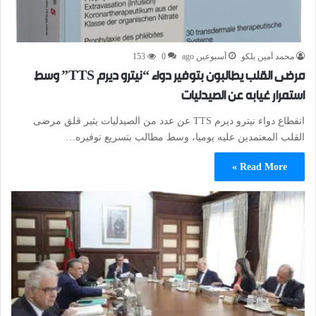
محمد أمين بلكو
أسبوعين ago
0
153
مرضى القلب يطالبون بتوفير دواء “نيترو ديرم TTS” وسط
استمرار غيابه عن الصيدليات
انقطاع دواء نيترو ديرم TTS عن عدد من الصيدليات يثير قلق مرضى
القلب المعتمدين عليه يوميا، وسط مطالب بتسريع توفيره…
Read More »