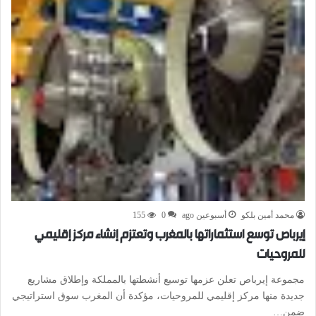
محمد أمين بلكو
أسبوعين ago
0
155
إيرباص توسع استثماراتها بالمغرب وتعتزم إنشاء مركز إقليمي
للمروحيات
مجموعة إيرباص تعلن عزمها توسيع أنشطتها بالمملكة وإطلاق مشاريع
جديدة منها مركز إقليمي للمروحيات، مؤكدة أن المغرب سوق استراتيجي
ضمن…