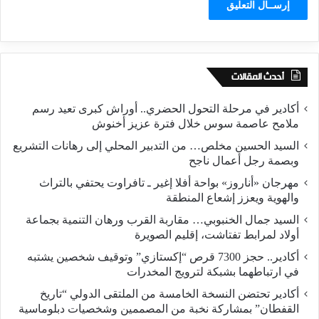
أحدث المقالات
أكادير في مرحلة التحول الحضري.. أوراش كبرى تعيد رسم
ملامح عاصمة سوس خلال فترة عزيز أخنوش
السيد الحسين مخلص… من التدبير المحلي إلى رهانات التشريع
وبصمة رجل أعمال ناجح
مهرجان «أناروز» بواحة أفلا إغير ـ تافراوت يحتفي بالتراث
والهوية ويعزز إشعاع المنطقة
السيد جمال الخنبوبي… مقاربة القرب ورهان التنمية بجماعة
أولاد لمرابط تفتاشت، إقليم الصويرة
أكادير.. حجز 7300 قرص “إكستازي” وتوقيف شخصين يشتبه
في ارتباطهما بشبكة لترويج المخدرات
أكادير تحتضن النسخة الخامسة من الملتقى الدولي “تاريخ
القفطان” بمشاركة نخبة من المصممين وشخصيات دبلوماسية