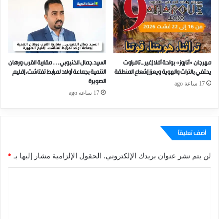
مهرجان «أناروز» بواحة أفلا إغير ـ تافراوت
السيد جمال الخنبوبي… مقاربة القرب ورهان
يحتفي بالتراث والهوية ويعزز إشعاع المنطقة
التنمية بجماعة أولاد لمرابط تفتاشت، إقليم
الصويرة
17 ساعة ago
17 ساعة ago
أضف تعليقاً
لن يتم نشر عنوان بريدك الإلكتروني.
الحقول الإلزامية مشار إليها بـ
*
ا
ل
ت
ع