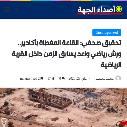
tch skin
nu
Uncategorized
تحقيق صحفي: القاعة المغطاة بأكادير..
ورش رياضي واعد يسابق الزمن داخل القرية
الرياضية
محمد بنعيسى
ماي 28, 2025
0
17
2 minutes read