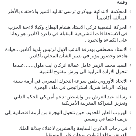
وفنية
المحكمة الابتدائية ببيوكرى ترسي تقاليد التميز والاحتفاء بالأطر
المتألقة أكاديمياً
الحركة الشعبية تزكى الاستاد هشام البطاح وكيلا لاءحة الحزب
فى الاستحقاقات التشريعية المقبلة في داءرة اكادير. هو رهانا
على الكفاءة والخبرة .
الاستاد مصطفى بودرقة النائب الاول لرئيس بلدية أكادير…قيادة
هادءة وحضور مؤتر في تدبير الشأن المحلي بأكادير.
السيد محمد الزهر عامل عمالة انزكان ايت ملول……عندما
تتحول الارادة الترابية الى ورش مفتوح للتنمية.
الاتحاد الأوروبي يثمن سرعة التحرك المغربي في أزمة سبتة
ويؤكد: الرباط شريك استراتيجي في ملف الهجرة
رسالة عيد العرش من واشنطن: دعم أمريكي للحكم الذاتي
وتعزيز الشراكة المغربية الأمريكية
​الهروب العابر للحدود: حين تتحول الهجرة من أزمة اقتصادية إلى
نزيف اجتماعي ونفسي
في رحاب الذكرى السابعة والعشرين لاعتلاء جلالة الملك
العرش: وفاء للثوابت ورهان على المستقبل