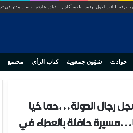
ر عامل عمالة انزكان ايت ملول……عندما تتحول الارادة الترابية الى ورش 
حوادث
شؤون جمعوية
كتاب الرأي
مجتمع
ل رجال الدولة…حما خيا
…مسيرة حافلة بالعطاء في