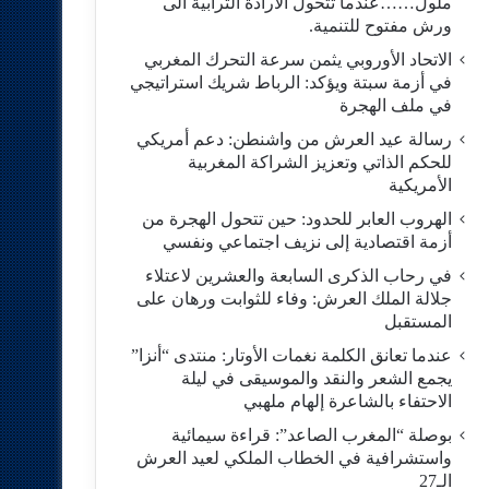
ملول……عندما تتحول الارادة الترابية الى
ورش مفتوح للتنمية.
الاتحاد الأوروبي يثمن سرعة التحرك المغربي
في أزمة سبتة ويؤكد: الرباط شريك استراتيجي
في ملف الهجرة
رسالة عيد العرش من واشنطن: دعم أمريكي
للحكم الذاتي وتعزيز الشراكة المغربية
الأمريكية
​الهروب العابر للحدود: حين تتحول الهجرة من
أزمة اقتصادية إلى نزيف اجتماعي ونفسي
في رحاب الذكرى السابعة والعشرين لاعتلاء
جلالة الملك العرش: وفاء للثوابت ورهان على
المستقبل
​عندما تعانق الكلمة نغمات الأوتار: منتدى “أنزا”
يجمع الشعر والنقد والموسيقى في ليلة
الاحتفاء بالشاعرة إلهام ملهبي
بوصلة “المغرب الصاعد”: قراءة سيمائية
واستشرافية في الخطاب الملكي لعيد العرش
الـ27