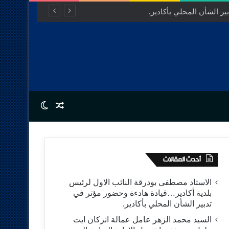
مفتوح للتنمية.
Switch skin
Random Article
أحدث المقالات
الاستاد مصطفى بودرقة النائب الاول لرئيس
بلدية أكادير…قيادة هادءة وحضور مؤتر في
تدبير الشأن المحلي بأكادير.
السيد محمد الزهر عامل عمالة انزكان ايت