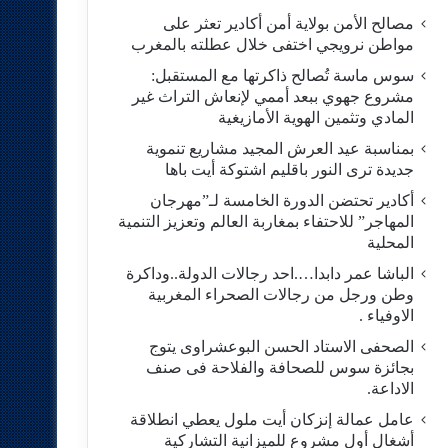
مصالح الأمن بولاية أمن أكادير تعثر على
مواطن نرويجي اختفى خلال عطلته بالمغرب
سوس ماسة تُصالح ذاكرتها مع المستقبل:
مشروع جهوي ببعد أممي لإنعاش التراث غير
المادي وتثمين الهوية الأمازيغية
بمناسبة عيد العرش المجيد مشاريع تنموية
جديدة ترى النور باقليم اشتوكة أيت باها
أكادير تحتضن الدورة الخامسة لـ”مهرجان
المهاجر” للاحتفاء بمغاربة العالم وتعزيز التنمية
المحلية
الباشا عمر دابدا….احد رجالات الدولة..وداكرة
وطن ورجل من رجالات الصحراء المغربية
الاوفياء .
الصحفى الاستاد الحسن البوعشراوى يتوج
بجائزة سوس للصحافة والفلاحة فى صنف
الاداعة.
عامل عمالة إنزكان أيت ملول يعطي انطلاقة
أشغال أول مشروع للميزانية التشاركية