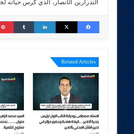
التدرارين الأنصار، الذي كرس حياته لخ
Tumblr
LinkedIn
X
Facebook
Related Articles
الاستاد مصطفى بودرقة النائب الاول لرئيس
السيد محمد الزهر 
بلدية أكادير…قيادة هادءة وحضور مؤتر في
ملول……عندما تتحو
تدبير الشأن المحلي بأكادير.
مفتوح للتنمية.