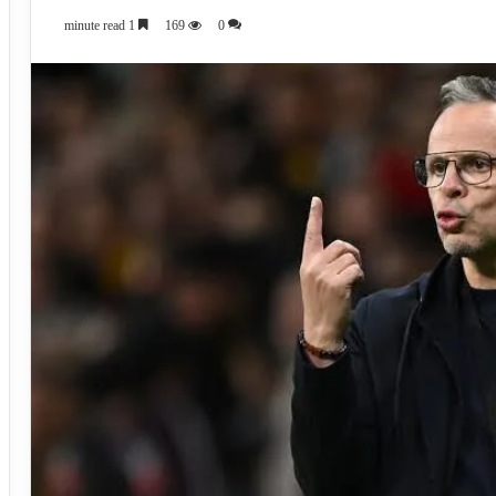
1 minute read
169
0