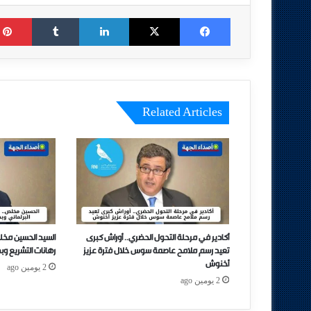
Tumblr
LinkedIn
X
Facebook
Related Articles
أكادير في مرحلة التحول الحضري.. أوراش كبرى
السيد الحسين مخل
تعيد رسم ملامح عاصمة سوس خلال فترة عزيز
رهانات التشريع وب
أخنوش
2 يومين ago
2 يومين ago