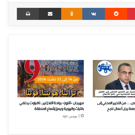
Print
Share via Email
Odnoklassniki
VKontakte
Reddit
Pinterest
ص… من التدبير المحلي إلى
مهرجان «أناروز» بواحة أفلا إغير ـ تافراوت يحتفي
صمة رجل أعمال ناجح
بالتراث والهوية ويعزز إشعاع المنطقة
2 يومين ago