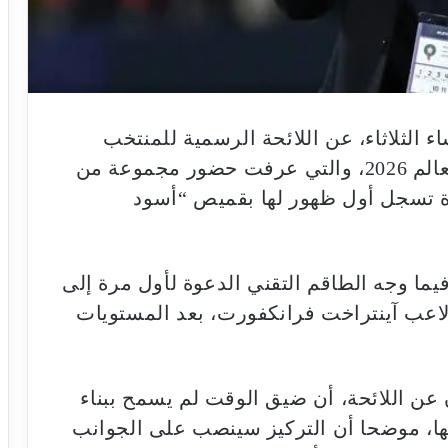
لثلاثاء، عن اللائحة الرسمية للمنتخب
المغربي التي ستخوض نهائيات كأس العالم 2026، والتي عرفت حضور مجموعة من
دة تسجل أول ظهور لها بقميص “أسود
ما وجه الطاقم التقني الدعوة لأول مرة إلى
اعب آينتراخت فرانكفورت، بعد المستويات
عن اللائحة، أن ضيق الوقت لم يسمح ببناء
يها، موضحا أن التركيز سينصب على الجوانب