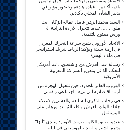
الاستاد مصطفى بودرقة النائب الاول لرئيس
بلدية أكادير…قيادة هادءة وحضور مؤتر في
تدبير الشأن المحلي بأكادير.
السيد محمد الزهر عامل عمالة انزكان ايت
ملول……عندما تتحول الارادة الترابية الى
ورش مفتوح للتنمية.
الاتحاد الأوروبي يثمن سرعة التحرك المغربي
في أزمة سبتة ويؤكد: الرباط شريك استراتيجي
في ملف الهجرة
رسالة عيد العرش من واشنطن: دعم أمريكي
للحكم الذاتي وتعزيز الشراكة المغربية
الأمريكية
​الهروب العابر للحدود: حين تتحول الهجرة من
أزمة اقتصادية إلى نزيف اجتماعي ونفسي
في رحاب الذكرى السابعة والعشرين لاعتلاء
جلالة الملك العرش: وفاء للثوابت ورهان على
المستقبل
​عندما تعانق الكلمة نغمات الأوتار: منتدى “أنزا”
يجمع الشعر والنقد والموسيقى في ليلة