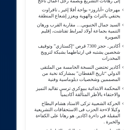
إلى رهانات التشريع وبصمة رجل أعمال ناجح
مهرجان «أناروز» بواحة أفلا إغير ـ تافراوت
يحتفي بالتراث والهوية ويعزز إشعاع المنطقة
السيد جمال الخنبوبي… مقاربة القرب ورهان
التنمية بجماعة أولاد لمرابط تفتاشت، إقليم
الصويرة
أكادير.. حجز 7300 قرص “إكستازي” وتوقيف
شخصين يشتبه في ارتباطهما بشبكة لترويج
المخدرات
أكادير تحتضن النسخة الخامسة من الملتقى
الدولي “تاريخ القفطان” بمشاركة نخبة من
المصممين وشخصيات دبلوماسية وفنية
المحكمة الابتدائية ببيوكرى ترسي تقاليد التميز
والاحتفاء بالأطر المتألقة أكاديمياً
الحركة الشعبية تزكى الاستاد هشام البطاح
وكيلا لاءحة الحزب فى الاستحقاقات التشريعية
المقبلة في داءرة اكادير. هو رهانا على الكفاءة
والخبرة .