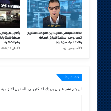
عدالة التنمية في المغرب: بين طموحات المشاريع
بأكادير.. هيوندا
الكبرى ورهان معالجة الفوارق المجالية
صديقة للبيئة وتر
والاجتماعيةحسن كرياط
وشركات الكراء
أسبوعين ago
ماي 14, 2026
أضف تعليقاً
لن يتم نشر عنوان بريدك الإلكتروني.
الحقول الإلزامية م
ا
ل