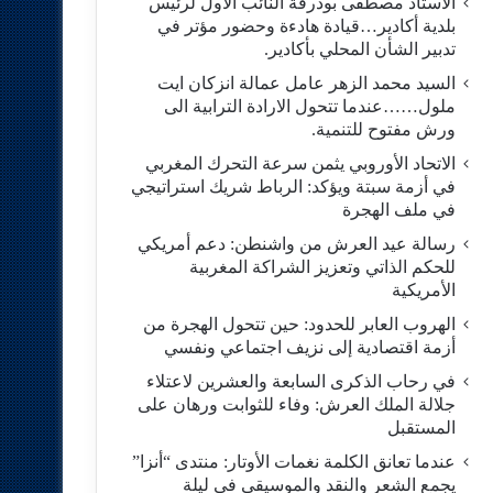
الاستاد مصطفى بودرقة النائب الاول لرئيس
بلدية أكادير…قيادة هادءة وحضور مؤتر في
تدبير الشأن المحلي بأكادير.
السيد محمد الزهر عامل عمالة انزكان ايت
ملول……عندما تتحول الارادة الترابية الى
ورش مفتوح للتنمية.
الاتحاد الأوروبي يثمن سرعة التحرك المغربي
في أزمة سبتة ويؤكد: الرباط شريك استراتيجي
في ملف الهجرة
رسالة عيد العرش من واشنطن: دعم أمريكي
للحكم الذاتي وتعزيز الشراكة المغربية
الأمريكية
​الهروب العابر للحدود: حين تتحول الهجرة من
أزمة اقتصادية إلى نزيف اجتماعي ونفسي
في رحاب الذكرى السابعة والعشرين لاعتلاء
جلالة الملك العرش: وفاء للثوابت ورهان على
المستقبل
​عندما تعانق الكلمة نغمات الأوتار: منتدى “أنزا”
يجمع الشعر والنقد والموسيقى في ليلة