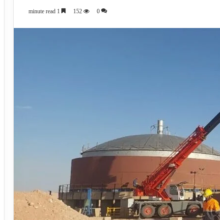
1 minute read
152
0