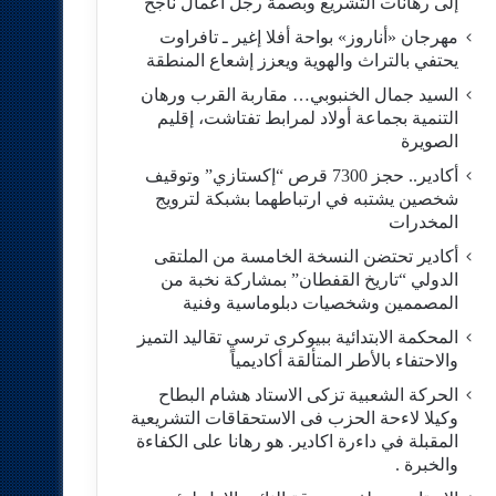
إلى رهانات التشريع وبصمة رجل أعمال ناجح
مهرجان «أناروز» بواحة أفلا إغير ـ تافراوت
يحتفي بالتراث والهوية ويعزز إشعاع المنطقة
السيد جمال الخنبوبي… مقاربة القرب ورهان
التنمية بجماعة أولاد لمرابط تفتاشت، إقليم
الصويرة
أكادير.. حجز 7300 قرص “إكستازي” وتوقيف
شخصين يشتبه في ارتباطهما بشبكة لترويج
المخدرات
أكادير تحتضن النسخة الخامسة من الملتقى
الدولي “تاريخ القفطان” بمشاركة نخبة من
المصممين وشخصيات دبلوماسية وفنية
المحكمة الابتدائية ببيوكرى ترسي تقاليد التميز
والاحتفاء بالأطر المتألقة أكاديمياً
الحركة الشعبية تزكى الاستاد هشام البطاح
وكيلا لاءحة الحزب فى الاستحقاقات التشريعية
المقبلة في داءرة اكادير. هو رهانا على الكفاءة
والخبرة .