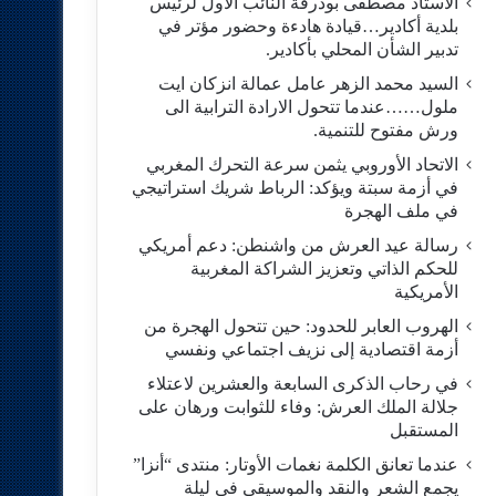
الاستاد مصطفى بودرقة النائب الاول لرئيس
بلدية أكادير…قيادة هادءة وحضور مؤتر في
تدبير الشأن المحلي بأكادير.
السيد محمد الزهر عامل عمالة انزكان ايت
ملول……عندما تتحول الارادة الترابية الى
ورش مفتوح للتنمية.
الاتحاد الأوروبي يثمن سرعة التحرك المغربي
في أزمة سبتة ويؤكد: الرباط شريك استراتيجي
في ملف الهجرة
رسالة عيد العرش من واشنطن: دعم أمريكي
للحكم الذاتي وتعزيز الشراكة المغربية
الأمريكية
​الهروب العابر للحدود: حين تتحول الهجرة من
أزمة اقتصادية إلى نزيف اجتماعي ونفسي
في رحاب الذكرى السابعة والعشرين لاعتلاء
جلالة الملك العرش: وفاء للثوابت ورهان على
المستقبل
​عندما تعانق الكلمة نغمات الأوتار: منتدى “أنزا”
يجمع الشعر والنقد والموسيقى في ليلة