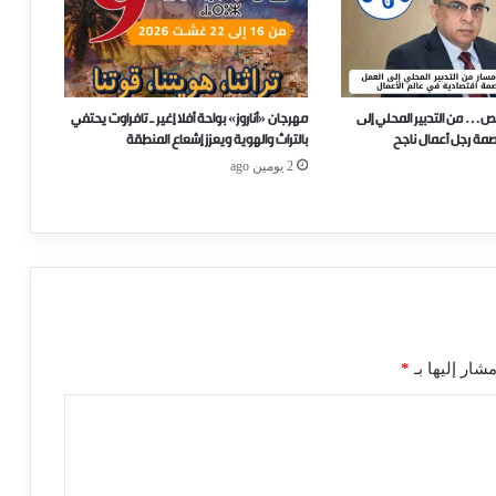
ص… من التدبير المحلي إلى
مهرجان «أناروز» بواحة أفلا إغير ـ تافراوت يحتفي
صمة رجل أعمال ناجح
بالتراث والهوية ويعزز إشعاع المنطقة
2 يومين ago
شار إليها بـ
*