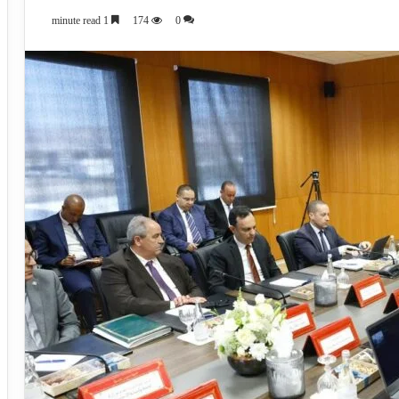
1 minute read
174
0