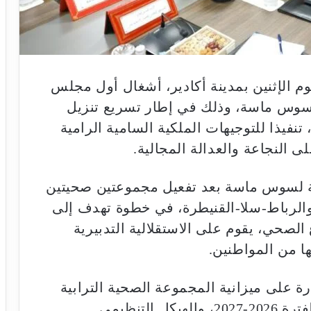
 الإثنين بمدينة أكادير، أشغال أول مجلس
ة سوس ماسة، وذلك في إطار تسريع تنزيل
نفيذا للتوجيهات الملكية السامية الرامية
 النجاعة والعدالة المجالية.
ية لسوس ماسة بعد تفعيل مجموعتين صحيتين
لرباط-سلا-القنيطرة، في خطوة تهدف إلى
الصحي، يقوم على الاستقلالية التدبيرية
ا من المواطنين.
ة على ميزانية المجموعة الصحية الترابية
لسنة 2026، إضافة إلى برنامج العمل للفترة 2026-2027، والهيكل التنظيمي