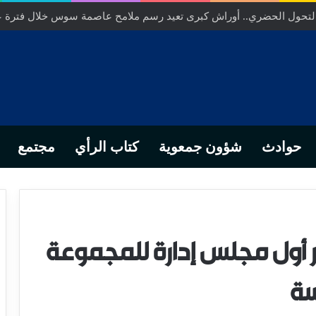
ص… من التدبير المحلي إلى رهانات التشريع وبصمة رجل أعمال ناجح
حوادث
شؤون جمعوية
كتاب الرأي
مجتمع
ر أول مجلس إدارة للمجموعة
سة