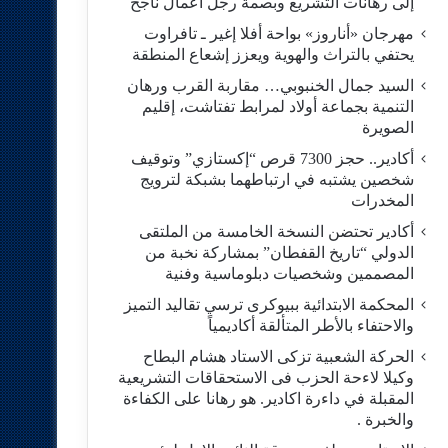
إلى رهانات التشريع وبصمة رجل أعمال ناجح
مهرجان «أناروز» بواحة أفلا إغير ـ تافراوت
يحتفي بالتراث والهوية ويعزز إشعاع المنطقة
السيد جمال الخنبوبي… مقاربة القرب ورهان
التنمية بجماعة أولاد لمرابط تفتاشت، إقليم
الصويرة
أكادير.. حجز 7300 قرص “إكستازي” وتوقيف
شخصين يشتبه في ارتباطهما بشبكة لترويج
المخدرات
أكادير تحتضن النسخة الخامسة من الملتقى
الدولي “تاريخ القفطان” بمشاركة نخبة من
المصممين وشخصيات دبلوماسية وفنية
المحكمة الابتدائية ببيوكرى ترسي تقاليد التميز
والاحتفاء بالأطر المتألقة أكاديمياً
الحركة الشعبية تزكى الاستاد هشام البطاح
وكيلا لاءحة الحزب فى الاستحقاقات التشريعية
المقبلة في داءرة اكادير. هو رهانا على الكفاءة
والخبرة .