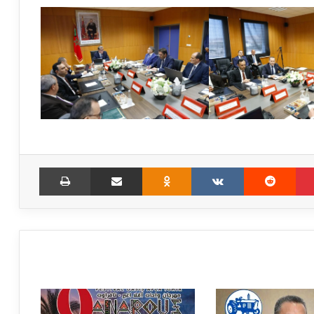
Print
Share via Email
Odnoklassniki
VKontakte
Reddit
Pinterest