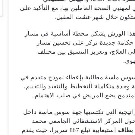
مهنيي الصحة العاملين بها، مع التأكيد على
 ستكون خلال شهر غشت المقبل.
ن هذا الورش يشكل محطة أساسية في مسار
 حكامة جديدة تركز على تحسين مسار
 العلاج، وتعزيز التنسيق بين مختلف
وي.
وس ماسة مطالبة بإعطاء نموذج متقدم في
 وحدة متكاملة للتخطيط والتنفيذ والتقييم،
ندمج يضع المريض في صلب الاهتمام.
ستراتيجية التي تكتسيها جهة سوس ماسة داخل
خول المركز الاستشفائي الجامعي محمد
السادس بأكادير حيز الخدمة سنة 2025 بطاقة استيعابية تبلغ 867 سريرا، حيث يقدم