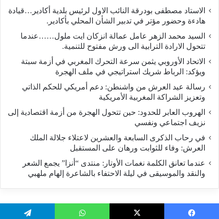
الاستاد مصطفى بودرقة النائب الاول لرئيس بلدية أكادير…قيادة
هادءة وحضور مؤتر في تدبير الشأن المحلي بأكادير.
السيد محمد الزهر عامل عمالة انزكان ايت ملول……عندما
تتحول الارادة الترابية الى ورش مفتوح للتنمية.
الاتحاد الأوروبي يثمن سرعة التحرك المغربي في أزمة سبتة
ويؤكد: الرباط شريك استراتيجي في ملف الهجرة
رسالة عيد العرش من واشنطن: دعم أمريكي للحكم الذاتي
وتعزيز الشراكة المغربية الأمريكية
​الهروب العابر للحدود: حين تتحول الهجرة من أزمة اقتصادية إلى
نزيف اجتماعي ونفسي
في رحاب الذكرى السابعة والعشرين لاعتلاء جلالة الملك
العرش: وفاء للثوابت ورهان على المستقبل
​عندما تعانق الكلمة نغمات الأوتار: منتدى “أنزا” يجمع الشعر
والنقد والموسيقى في ليلة الاحتفاء بالشاعرة إلهام ملهبي