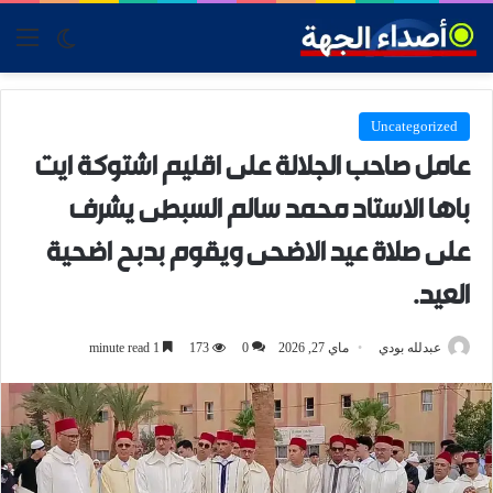
tch skin
nu
Uncategorized
عامل صاحب الجلالة على اقليم اشتوكة ايت
باها الاستاد محمد سالم السبطى يشرف
على صلاة عيد الاضحى ويقوم بدبح اضحية
العيد.
عبدلله بودي
ماي 27, 2026
0
173
1 minute read