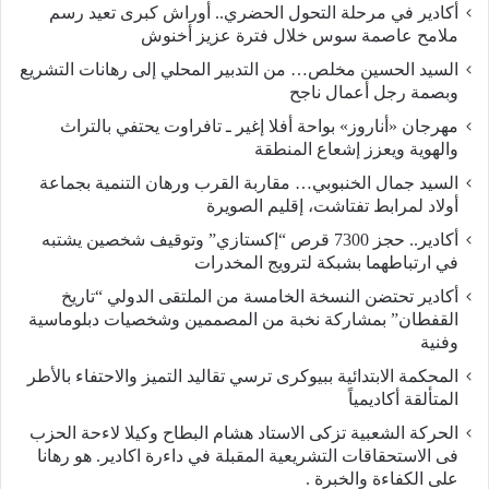
أكادير في مرحلة التحول الحضري.. أوراش كبرى تعيد رسم
ملامح عاصمة سوس خلال فترة عزيز أخنوش
السيد الحسين مخلص… من التدبير المحلي إلى رهانات التشريع
وبصمة رجل أعمال ناجح
مهرجان «أناروز» بواحة أفلا إغير ـ تافراوت يحتفي بالتراث
والهوية ويعزز إشعاع المنطقة
السيد جمال الخنبوبي… مقاربة القرب ورهان التنمية بجماعة
أولاد لمرابط تفتاشت، إقليم الصويرة
أكادير.. حجز 7300 قرص “إكستازي” وتوقيف شخصين يشتبه
في ارتباطهما بشبكة لترويج المخدرات
أكادير تحتضن النسخة الخامسة من الملتقى الدولي “تاريخ
القفطان” بمشاركة نخبة من المصممين وشخصيات دبلوماسية
وفنية
المحكمة الابتدائية ببيوكرى ترسي تقاليد التميز والاحتفاء بالأطر
المتألقة أكاديمياً
الحركة الشعبية تزكى الاستاد هشام البطاح وكيلا لاءحة الحزب
فى الاستحقاقات التشريعية المقبلة في داءرة اكادير. هو رهانا
على الكفاءة والخبرة .