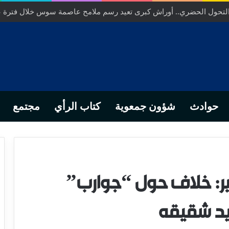
 التحول الحضري.. أوراش كبرى تعيد رسم ملامح عاصمة سوس خلال فترة 
حوادث
شؤون جمعوية
كتاب الرأي
مجتمع
بير: خلاف حول “جوارب”
يد شقيقه