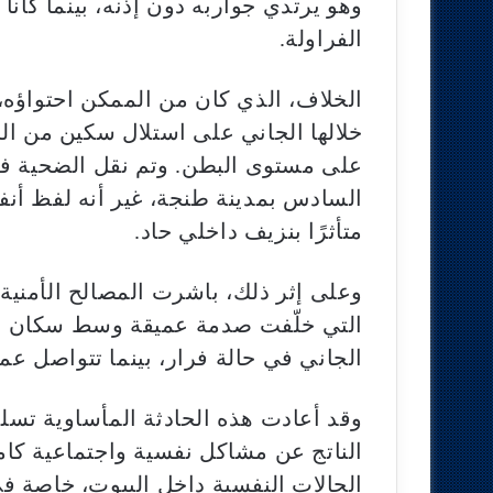
وهو يرتدي جواربه دون إذنه، بينما كا
الفراولة.
الخلاف، الذي كان من الممكن احتواؤه،
خلالها الجاني على استلال سكين من ا
على مستوى البطن. وتم نقل الضحية ف
السادس بمدينة طنجة، غير أنه لفظ أن
متأثرًا بنزيف داخلي حاد.
وعلى إثر ذلك، باشرت المصالح الأمنية
التي خلّفت صدمة عميقة وسط سكان ال
الجاني في حالة فرار، بينما تتواصل عم
وقد أعادت هذه الحادثة المأساوية تس
الناتج عن مشاكل نفسية واجتماعية كامن
الحالات النفسية داخل البيوت، خاصة 