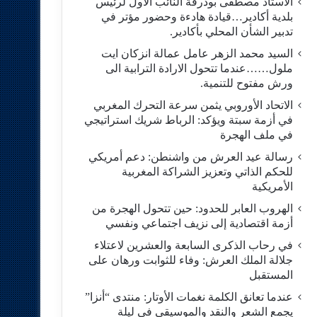
الاستاد مصطفى بودرقة النائب الاول لرئيس
بلدية أكادير…قيادة هادءة وحضور مؤتر في
تدبير الشأن المحلي بأكادير.
السيد محمد الزهر عامل عمالة انزكان ايت
ملول……عندما تتحول الارادة الترابية الى
ورش مفتوح للتنمية.
الاتحاد الأوروبي يثمن سرعة التحرك المغربي
في أزمة سبتة ويؤكد: الرباط شريك استراتيجي
في ملف الهجرة
رسالة عيد العرش من واشنطن: دعم أمريكي
للحكم الذاتي وتعزيز الشراكة المغربية
الأمريكية
​الهروب العابر للحدود: حين تتحول الهجرة من
أزمة اقتصادية إلى نزيف اجتماعي ونفسي
في رحاب الذكرى السابعة والعشرين لاعتلاء
جلالة الملك العرش: وفاء للثوابت ورهان على
المستقبل
​عندما تعانق الكلمة نغمات الأوتار: منتدى “أنزا”
يجمع الشعر والنقد والموسيقى في ليلة