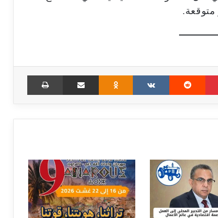
متوقعة.
Print
Share via Email
Odnoklassniki
VKontakte
Reddit
Pinterest