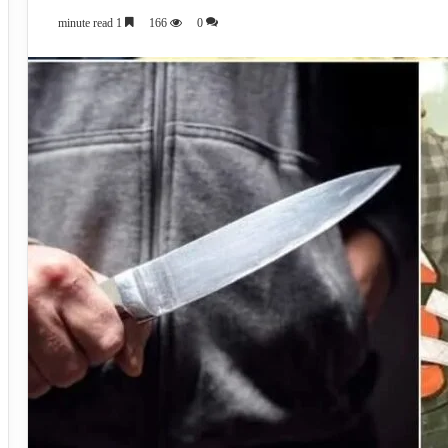
1 minute read
166
0