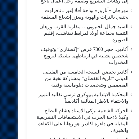
إلى رهانات التشريع وبصمة رجل أعمال ناجح
مهرجان «أناروز» بواحة أفلا إغير ـ تافراوت
يحتفي بالتراث والهوية ويعزز إشعاع المنطقة
السيد جمال الخنبوبي… مقاربة القرب ورهان
التنمية بجماعة أولاد لمرابط تفتاشت، إقليم
الصويرة
أكادير.. حجز 7300 قرص “إكستازي” وتوقيف
شخصين يشتبه في ارتباطهما بشبكة لترويج
المخدرات
أكادير تحتضن النسخة الخامسة من الملتقى
الدولي “تاريخ القفطان” بمشاركة نخبة من
المصممين وشخصيات دبلوماسية وفنية
المحكمة الابتدائية ببيوكرى ترسي تقاليد التميز
والاحتفاء بالأطر المتألقة أكاديمياً
الحركة الشعبية تزكى الاستاد هشام البطاح
وكيلا لاءحة الحزب فى الاستحقاقات التشريعية
المقبلة في داءرة اكادير. هو رهانا على الكفاءة
والخبرة .