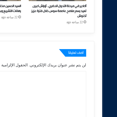
أكادير في مرحلة التحول الحضري.. أوراش كبرى
السيد الحسين مخل
تعيد رسم ملامح عاصمة سوس خلال فترة عزيز
رهانات التشريع وب
أخنوش
22 ساعة ago
22 ساعة ago
أضف تعليقاً
لن يتم نشر عنوان بريدك الإلكتروني.
الحقول الإلزامية م
ا
ل
ت
ع
ل
ي