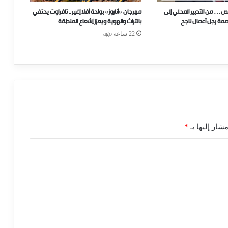
ص… من التدبير المحلي إلى
مهرجان «أناروز» بواحة أفلا إغير ـ تافراوت يحتفي
صمة رجل أعمال ناجح
بالتراث والهوية ويعزز إشعاع المنطقة
22 ساعة ago
شار إليها بـ
*