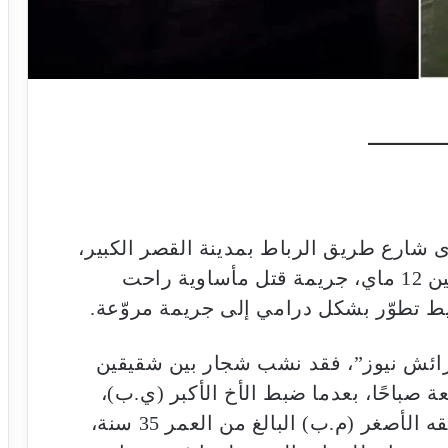
شارع طريق الرباط بمدينة القصر الكبير،
في الساعات الأولى من صباح يوم الإثنين 12 ماي، جريمة قتل مأساوية راحت
ط تطوّر بشكل درامي إلى جريمة مروّعة.
رائش نيوز”، فقد نشب شجار بين شقيقين
ة صباحًا، بعدما ضبط الأخ الأكبر (ي.ب)،
البالغ من العمر 38 سنة والمطلق، شقيقه الأصغر (م.ب) البالغ من العمر 35 سنة،