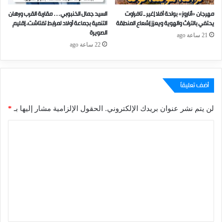
مهرجان «أناروز» بواحة أفلا إغير ـ تافراوت
السيد جمال الخنبوبي… مقاربة القرب ورهان
يحتفي بالتراث والهوية ويعزز إشعاع المنطقة
التنمية بجماعة أولاد لمرابط تفتاشت، إقليم
الصويرة
21 ساعة ago
22 ساعة ago
أضف تعليقاً
لن يتم نشر عنوان بريدك الإلكتروني.
الحقول الإلزامية مشار إليها بـ
*
ا
ل
ت
ع
ل
ي
ق