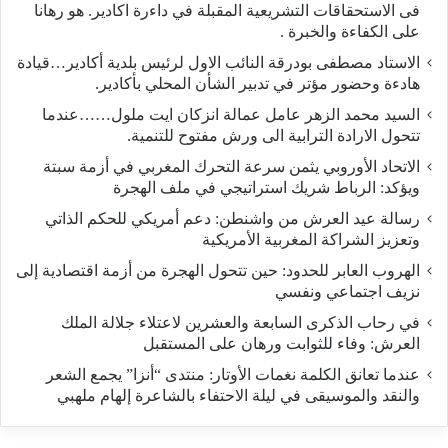
فى الاستحقاقات التشريعية المقبلة في داءرة اكادير. هو رهانا
على الكفاءة والخبرة .
الاستاد مصطفى بودرقة النائب الاول لرئيس بلدية أكادير…قيادة
هادءة وحضور مؤتر في تدبير الشأن المحلي بأكادير.
السيد محمد الزهر عامل عمالة انزكان ايت ملول……عندما
تتحول الارادة الترابية الى ورش مفتوح للتنمية.
الاتحاد الأوروبي يثمن سرعة التحرك المغربي في أزمة سبتة
ويؤكد: الرباط شريك استراتيجي في ملف الهجرة
رسالة عيد العرش من واشنطن: دعم أمريكي للحكم الذاتي
وتعزيز الشراكة المغربية الأمريكية
​الهروب العابر للحدود: حين تتحول الهجرة من أزمة اقتصادية إلى
نزيف اجتماعي ونفسي
في رحاب الذكرى السابعة والعشرين لاعتلاء جلالة الملك
العرش: وفاء للثوابت ورهان على المستقبل
​عندما تعانق الكلمة نغمات الأوتار: منتدى “أنزا” يجمع الشعر
والنقد والموسيقى في ليلة الاحتفاء بالشاعرة إلهام ملهبي