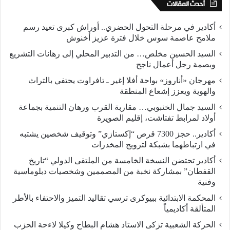
أحدث المقالات
أكادير في مرحلة التحول الحضري.. أوراش كبرى تعيد رسم
ملامح عاصمة سوس خلال فترة عزيز أخنوش
السيد الحسين مخلص… من التدبير المحلي إلى رهانات التشريع
وبصمة رجل أعمال ناجح
مهرجان «أناروز» بواحة أفلا إغير ـ تافراوت يحتفي بالتراث
والهوية ويعزز إشعاع المنطقة
السيد جمال الخنبوبي… مقاربة القرب ورهان التنمية بجماعة
أولاد لمرابط تفتاشت، إقليم الصويرة
أكادير.. حجز 7300 قرص “إكستازي” وتوقيف شخصين يشتبه
في ارتباطهما بشبكة لترويج المخدرات
أكادير تحتضن النسخة الخامسة من الملتقى الدولي “تاريخ
القفطان” بمشاركة نخبة من المصممين وشخصيات دبلوماسية
وفنية
المحكمة الابتدائية ببيوكرى ترسي تقاليد التميز والاحتفاء بالأطر
المتألقة أكاديمياً
الحركة الشعبية تزكى الاستاد هشام البطاح وكيلا لاءحة الحزب