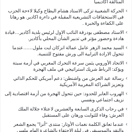
المتألقة أكاديمياً
الحركة الشعبية تزكى الاستاد هشام البطاح وكيلا لاءحة الحزب
فى الاستحقاقات التشريعية المقبلة في داءرة اكادير. هو رهانا
على الكفاءة والخبرة .
الاستاد مصطفى بودرقة النائب الاول لرئيس بلدية أكادير…قيادة
هادءة وحضور مؤتر في تدبير الشأن المحلي بأكادير.
السيد محمد الزهر عامل عمالة انزكان ايت ملول……عندما
تتحول الارادة الترابية الى ورش مفتوح للتنمية.
الاتحاد الأوروبي يثمن سرعة التحرك المغربي في أزمة سبتة
ويؤكد: الرباط شريك استراتيجي في ملف الهجرة
رسالة عيد العرش من واشنطن: دعم أمريكي للحكم الذاتي
وتعزيز الشراكة المغربية الأمريكية
​الهروب العابر للحدود: حين تتحول الهجرة من أزمة اقتصادية إلى
نزيف اجتماعي ونفسي
في رحاب الذكرى السابعة والعشرين لاعتلاء جلالة الملك
العرش: وفاء للثوابت ورهان على المستقبل
​عندما تعانق الكلمة نغمات الأوتار: منتدى “أنزا” يجمع الشعر
والنقد والموسيقى في ليلة الاحتفاء بالشاعرة إلهام ملهبي