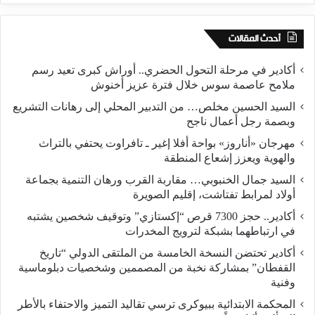
أحدث المقالات
أكادير في مرحلة التحول الحضري.. أوراش كبرى تعيد رسم
ملامح عاصمة سوس خلال فترة عزيز أخنوش
السيد الحسين مخلص… من التدبير المحلي إلى رهانات التشريع
وبصمة رجل أعمال ناجح
مهرجان «أناروز» بواحة أفلا إغير ـ تافراوت يحتفي بالتراث
والهوية ويعزز إشعاع المنطقة
السيد جمال الخنبوبي… مقاربة القرب ورهان التنمية بجماعة
أولاد لمرابط تفتاشت، إقليم الصويرة
أكادير.. حجز 7300 قرص “إكستازي” وتوقيف شخصين يشتبه
في ارتباطهما بشبكة لترويج المخدرات
أكادير تحتضن النسخة الخامسة من الملتقى الدولي “تاريخ
القفطان” بمشاركة نخبة من المصممين وشخصيات دبلوماسية
وفنية
المحكمة الابتدائية ببيوكرى ترسي تقاليد التميز والاحتفاء بالأطر