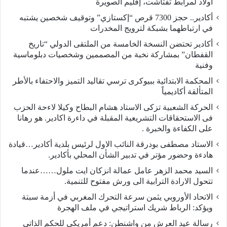
أولاد لمرابط تفتاشت، إقليم الصويرة
أكادير.. حجز 7300 قرص “إكستازي” وتوقيف شخصين يشتبه
في ارتباطهما بشبكة لترويج المخدرات
أكادير تحتضن النسخة الخامسة من الملتقى الدولي “تاريخ
القفطان” بمشاركة نخبة من المصممين وشخصيات دبلوماسية
وفنية
المحكمة الابتدائية ببيوكرى ترسي تقاليد التميز والاحتفاء بالأطر
المتألقة أكاديمياً
الحركة الشعبية تزكى الاستاد هشام البطاح وكيلا لاءحة الحزب
فى الاستحقاقات التشريعية المقبلة في داءرة اكادير. هو رهانا
على الكفاءة والخبرة .
الاستاد مصطفى بودرقة النائب الاول لرئيس بلدية أكادير…قيادة
هادءة وحضور مؤتر في تدبير الشأن المحلي بأكادير.
السيد محمد الزهر عامل عمالة انزكان ايت ملول……عندما
تتحول الارادة الترابية الى ورش مفتوح للتنمية.
الاتحاد الأوروبي يثمن سرعة التحرك المغربي في أزمة سبتة
ويؤكد: الرباط شريك استراتيجي في ملف الهجرة
رسالة عيد العرش من واشنطن: دعم أمريكي للحكم الذاتي