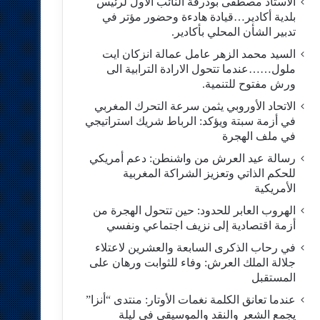
الاستاد مصطفى بودرقة النائب الاول لرئيس
بلدية أكادير…قيادة هادءة وحضور مؤتر في
تدبير الشأن المحلي بأكادير.
السيد محمد الزهر عامل عمالة انزكان ايت
ملول……عندما تتحول الارادة الترابية الى
ورش مفتوح للتنمية.
الاتحاد الأوروبي يثمن سرعة التحرك المغربي
في أزمة سبتة ويؤكد: الرباط شريك استراتيجي
في ملف الهجرة
رسالة عيد العرش من واشنطن: دعم أمريكي
للحكم الذاتي وتعزيز الشراكة المغربية
الأمريكية
​الهروب العابر للحدود: حين تتحول الهجرة من
أزمة اقتصادية إلى نزيف اجتماعي ونفسي
في رحاب الذكرى السابعة والعشرين لاعتلاء
جلالة الملك العرش: وفاء للثوابت ورهان على
المستقبل
​عندما تعانق الكلمة نغمات الأوتار: منتدى “أنزا”
يجمع الشعر والنقد والموسيقى في ليلة