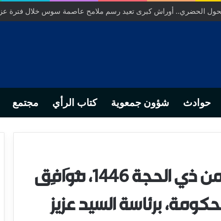
… من التدبير المحلي إلى رهانات التشريع وبصمة رجل أعمال ناجح
حوادث
شؤون جمعوية
كتاب الرأي
مجتمع
انعقد اليوم الخميس 22 من ذي الحجة 1446، مُوَافِق
، مجلس للحكومة، برئاسة السيد عزيز