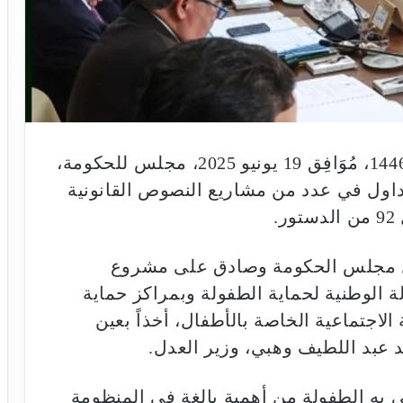
انعقد يومه الخميس 22 من ذي الحجة 1446، مُوَافِق 19 يونيو 2025، مجلس للحكومة،
اول في عدد من مشاريع النصوص القانونية
.
ول مجلس الحكومة وصادق على مشروع
إحداث الوكالة الوطنية لحماية الطفولة وبمراكز حماية
الاجتماعية الخاصة بالأطفال، أخذاً بعين
د عبد اللطيف وهبي، وزير العدل.
 به الطفولة من أهمية بالغة في المنظومة