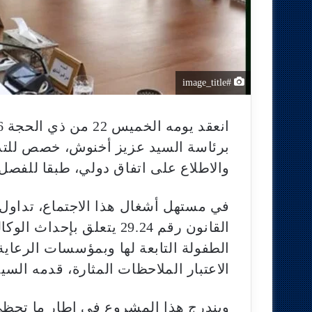
#image_title
برئاسة السيد عزيز أخنوش، خصص للتد
والاطلاع على اتفاق دولي، طبقا للفصل 92 من الدستور
في مستهل أشغال هذا الاجتماع، تدا
القانون رقم 29.24 يتعلق ب
الطفولة التابعة لها وبمؤسسات الرعاية 
الاعتبار الملاحظات المثارة، قدمه السي
ويندرج هذا المشروع في إطار ما تحظى