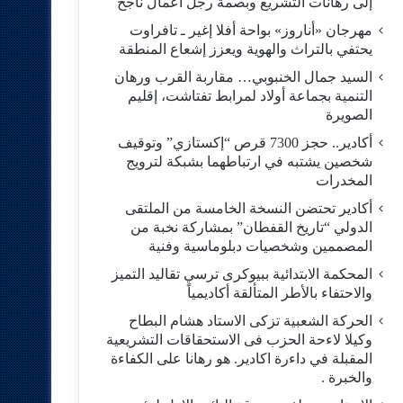
إلى رهانات التشريع وبصمة رجل أعمال ناجح
مهرجان «أناروز» بواحة أفلا إغير ـ تافراوت
يحتفي بالتراث والهوية ويعزز إشعاع المنطقة
السيد جمال الخنبوبي… مقاربة القرب ورهان
التنمية بجماعة أولاد لمرابط تفتاشت، إقليم
الصويرة
أكادير.. حجز 7300 قرص “إكستازي” وتوقيف
شخصين يشتبه في ارتباطهما بشبكة لترويج
المخدرات
أكادير تحتضن النسخة الخامسة من الملتقى
الدولي “تاريخ القفطان” بمشاركة نخبة من
المصممين وشخصيات دبلوماسية وفنية
المحكمة الابتدائية ببيوكرى ترسي تقاليد التميز
والاحتفاء بالأطر المتألقة أكاديمياً
الحركة الشعبية تزكى الاستاد هشام البطاح
وكيلا لاءحة الحزب فى الاستحقاقات التشريعية
المقبلة في داءرة اكادير. هو رهانا على الكفاءة
والخبرة .