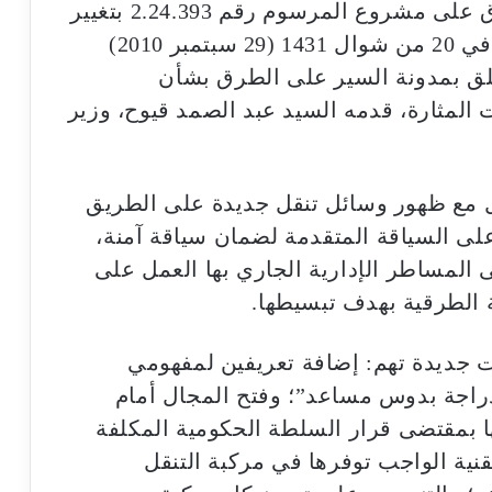
بعد ذلك، تداول مجلس الحكومة وصادق على مشروع المرسوم رقم 2.24.393 بتغيير
وتتميم المرسوم رقم 2.10.421 الصادر في 20 من شوال 1431 (29 سبتمبر 2010)
ام القانون رقم 52.05 المتعلق بمدونة السير على الطرق بشأن
ات المثارة، قدمه السيد عبد الصمد قيوح، وزير
ل مع ظهور وسائل تنقل جديدة على الطريق
لى السياقة المتقدمة لضمان سياقة آمنة،
 المساطر الإدارية الجاري بها العمل على
 الطرقية بهدف تبسيطها.
جديدة تهم: إضافة تعريفين لمفهومي
راجة بدوس مساعد”؛ وفتح المجال أمام
ها بمقتضى قرار السلطة الحكومية المكلفة
نية الواجب توفرها في مركبة التنقل