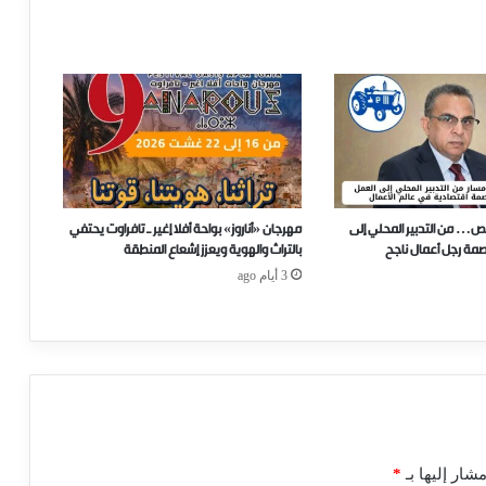
ص… من التدبير المحلي إلى
مهرجان «أناروز» بواحة أفلا إغير ـ تافراوت يحتفي
صمة رجل أعمال ناجح
بالتراث والهوية ويعزز إشعاع المنطقة
3 أيام ago
شار إليها بـ
*