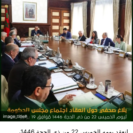
#image_title
انعقد يومه الخميس 22 من ذي الحجة 1446،