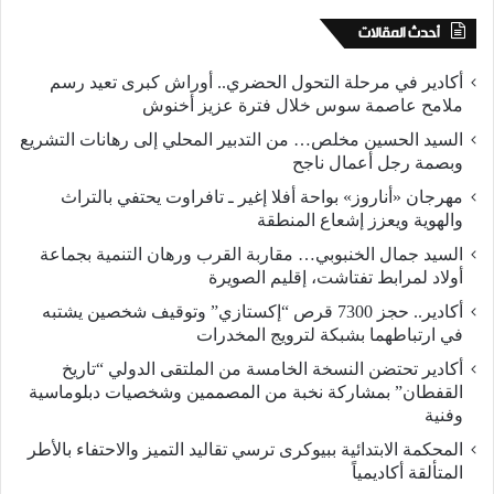
أحدث المقالات
أكادير في مرحلة التحول الحضري.. أوراش كبرى تعيد رسم
ملامح عاصمة سوس خلال فترة عزيز أخنوش
السيد الحسين مخلص… من التدبير المحلي إلى رهانات التشريع
وبصمة رجل أعمال ناجح
مهرجان «أناروز» بواحة أفلا إغير ـ تافراوت يحتفي بالتراث
والهوية ويعزز إشعاع المنطقة
السيد جمال الخنبوبي… مقاربة القرب ورهان التنمية بجماعة
أولاد لمرابط تفتاشت، إقليم الصويرة
أكادير.. حجز 7300 قرص “إكستازي” وتوقيف شخصين يشتبه
في ارتباطهما بشبكة لترويج المخدرات
أكادير تحتضن النسخة الخامسة من الملتقى الدولي “تاريخ
القفطان” بمشاركة نخبة من المصممين وشخصيات دبلوماسية
وفنية
المحكمة الابتدائية ببيوكرى ترسي تقاليد التميز والاحتفاء بالأطر
المتألقة أكاديمياً