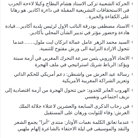
الحركة الشعبية تزكى الاستاد هشام البطاح وكيلا لاءحة الحزب
فى الاستحقاقات التشريعية المقبلة في داءرة اكادير. هو رهانا
على الكفاءة والخبرة .
الاستاد مصطفى بودرقة النائب الاول لرئيس بلدية أكادير…قيادة
هادءة وحضور مؤتر في تدبير الشأن المحلي بأكادير.
السيد محمد الزهر عامل عمالة انزكان ايت ملول……عندما
تتحول الارادة الترابية الى ورش مفتوح للتنمية.
الاتحاد الأوروبي يثمن سرعة التحرك المغربي في أزمة سبتة
ويؤكد: الرباط شريك استراتيجي في ملف الهجرة
رسالة عيد العرش من واشنطن: دعم أمريكي للحكم الذاتي
وتعزيز الشراكة المغربية الأمريكية
​الهروب العابر للحدود: حين تتحول الهجرة من أزمة اقتصادية إلى
نزيف اجتماعي ونفسي
في رحاب الذكرى السابعة والعشرين لاعتلاء جلالة الملك
العرش: وفاء للثوابت ورهان على المستقبل
​عندما تعانق الكلمة نغمات الأوتار: منتدى “أنزا” يجمع الشعر
والنقد والموسيقى في ليلة الاحتفاء بالشاعرة إلهام ملهبي