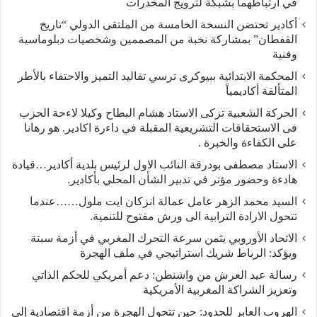
في ارتباطهما بشبكة لترويج المخدرات
أكادير تحتضن النسخة الخامسة من الملتقى الدولي “تاريخ
القفطان” بمشاركة نخبة من المصممين وشخصيات دبلوماسية
وفنية
المحكمة الابتدائية ببيوكرى ترسي تقاليد التميز والاحتفاء بالأطر
المتألقة أكاديمياً
الحركة الشعبية تزكى الاستاد هشام البطاح وكيلا لاءحة الحزب
فى الاستحقاقات التشريعية المقبلة في داءرة اكادير. هو رهانا
على الكفاءة والخبرة .
الاستاد مصطفى بودرقة النائب الاول لرئيس بلدية أكادير…قيادة
هادءة وحضور مؤتر في تدبير الشأن المحلي بأكادير.
السيد محمد الزهر عامل عمالة انزكان ايت ملول……عندما
تتحول الارادة الترابية الى ورش مفتوح للتنمية.
الاتحاد الأوروبي يثمن سرعة التحرك المغربي في أزمة سبتة
ويؤكد: الرباط شريك استراتيجي في ملف الهجرة
رسالة عيد العرش من واشنطن: دعم أمريكي للحكم الذاتي
وتعزيز الشراكة المغربية الأمريكية
​الهروب العابر للحدود: حين تتحول الهجرة من أزمة اقتصادية إلى