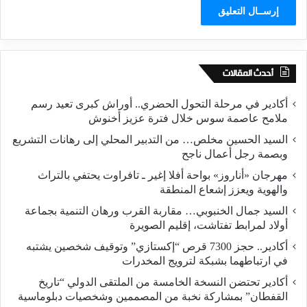
أحدث المقالات
أكادير في مرحلة التحول الحضري.. أوراش كبرى تعيد رسم
ملامح عاصمة سوس خلال فترة عزيز أخنوش
السيد الحسين مخلص… من التدبير المحلي إلى رهانات التشريع
وبصمة رجل أعمال ناجح
مهرجان «أناروز» بواحة أفلا إغير ـ تافراوت يحتفي بالتراث
والهوية ويعزز إشعاع المنطقة
السيد جمال الخنبوبي… مقاربة القرب ورهان التنمية بجماعة
أولاد لمرابط تفتاشت، إقليم الصويرة
أكادير.. حجز 7300 قرص “إكستازي” وتوقيف شخصين يشتبه
في ارتباطهما بشبكة لترويج المخدرات
أكادير تحتضن النسخة الخامسة من الملتقى الدولي “تاريخ
القفطان” بمشاركة نخبة من المصممين وشخصيات دبلوماسية