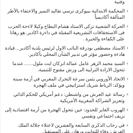
وفنية
المحكمة الابتدائية ببيوكرى ترسي تقاليد التميز والاحتفاء بالأطر
المتألقة أكاديمياً
الحركة الشعبية تزكى الاستاد هشام البطاح وكيلا لاءحة الحزب
فى الاستحقاقات التشريعية المقبلة في داءرة اكادير. هو رهانا
على الكفاءة والخبرة .
الاستاد مصطفى بودرقة النائب الاول لرئيس بلدية أكادير…قيادة
هادءة وحضور مؤتر في تدبير الشأن المحلي بأكادير.
السيد محمد الزهر عامل عمالة انزكان ايت ملول……عندما
تتحول الارادة الترابية الى ورش مفتوح للتنمية.
الاتحاد الأوروبي يثمن سرعة التحرك المغربي في أزمة سبتة
ويؤكد: الرباط شريك استراتيجي في ملف الهجرة
رسالة عيد العرش من واشنطن: دعم أمريكي للحكم الذاتي
وتعزيز الشراكة المغربية الأمريكية
​الهروب العابر للحدود: حين تتحول الهجرة من أزمة اقتصادية إلى
نزيف اجتماعي ونفسي
في رحاب الذكرى السابعة والعشرين لاعتلاء جلالة الملك
العرش: وفاء للثوابت ورهان على المستقبل