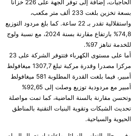
الحاجيات، إضافة إلى توفر الجهة على 226 خزانا
بسعة تخزين بلغت 233 ألف متر مكعب،
واستقلالية تقدر بـ 22 ساعة. كما بلغ مردود التوزيع
74,8% بارتفاع مقارنة بسنة 2024، مع نسبة ولوج
للخدمة تناهز 97%.
أما على مستوى الكهرباء فتتوفر الشركة على 23
مركزا مصدرا وقدرة مركبة تبلغ 1307,7 ميغافولط
أمبير، فيما بلغت القدرة المطلوبة 581 ميغافولط
أمبير مع مردودية توزيع وصلت إلى 92,65%
وتحسن مقارنة بالسنة الماضية، كما تمت مواصلة
تحديث الشبكات وتقوية البنيات التقنية بالمناطق
الحيوية والسياحية.
وفي مجال التطهير السائل وإعادة استعمال المياه