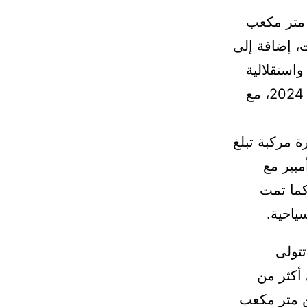
 تم تسجيل توزيع حوالي 94,7 مليون متر مكعب
لبية الحاجيات، إضافة إلى
23 ألف متر مكعب، واستقلالية
تقدر بـ 22 ساعة. كما بلغ مردود التوزيع 74,8% بارتفاع مقارنة بسنة 2024، مع
 مركزا مصدرا وقدرة مركبة تبلغ
مطلوبة 581 ميغافولط أمبير مع
ضية، كما تمت
ياحية.
تتولى
متد على أكثر من
جم المياه المعاد استعمالها حوالي 7 ملايين متر مكعب