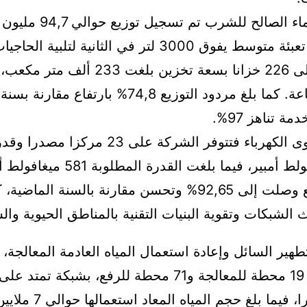
وفي قطاع الماء الصالح للشرب
من المياه مع تعبئة متوسط يفوق 3000 لتر في الثانية لت
توفر الجهة على 226 خزانا بسعة تخزين بلغت 3
ة تناهز 97%.
أما على مستوى الكهرباء فتتوفر الشركة على 23
1307,7 ميغافولط أمبير، فيما بلغت القدرة ال
مردودية توزيع وصلت إلى 92,65% وتحسن مقارنة بالسنة الما
الشبكات وتقوية البنيات التقنية بالمناطق الحيوية والس
هير السائل وإعادة استعمال المياه العادمة المعالجة، 
الشركة تدبير 19 محطة للمعالجة و71 محطة للرفع، بشبكة ت
4032 كيلومترا، فيما بلغ ح