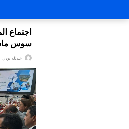
اجتماع ال
سوس ماسةأك
عبدلله بودي