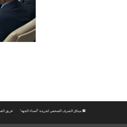
🟫 ميثاق الشرف الصحفي لجريدة “أصداء الجهة”
فريق العم