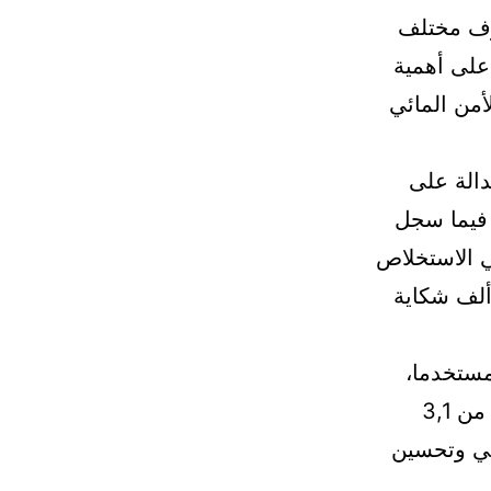
طرف مختلف
على أهمية
لأمن المائي
الة على
 حوالي 4,17 مليار درهم، فيما سجل
فعة في الاستخلاص
97,% بالنسبة للزبناء الخواص، إلى جانب معالجة أكثر من 51 ألف شكاية
وى الموارد البشرية وخدمات القرب، تضم الشركة 1427 مستخدما،
وتتوفر على 52 وكالة ومركز للعلاقات مع الزبناء، كما تم إرسال أزيد من 3,1
مي وتحسين