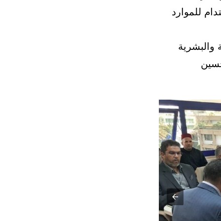
مستدام للموارد
 والبشرية
حسين