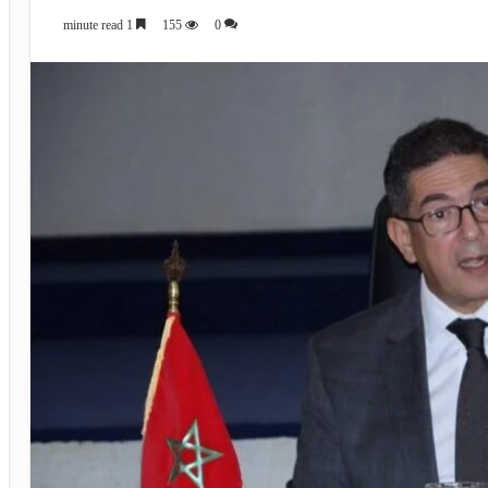
1 minute read
155
0