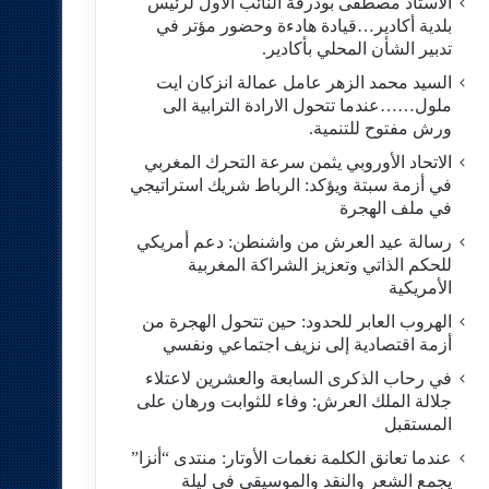
الاستاد مصطفى بودرقة النائب الاول لرئيس
بلدية أكادير…قيادة هادءة وحضور مؤتر في
تدبير الشأن المحلي بأكادير.
السيد محمد الزهر عامل عمالة انزكان ايت
ملول……عندما تتحول الارادة الترابية الى
ورش مفتوح للتنمية.
الاتحاد الأوروبي يثمن سرعة التحرك المغربي
في أزمة سبتة ويؤكد: الرباط شريك استراتيجي
في ملف الهجرة
رسالة عيد العرش من واشنطن: دعم أمريكي
للحكم الذاتي وتعزيز الشراكة المغربية
الأمريكية
​الهروب العابر للحدود: حين تتحول الهجرة من
أزمة اقتصادية إلى نزيف اجتماعي ونفسي
في رحاب الذكرى السابعة والعشرين لاعتلاء
جلالة الملك العرش: وفاء للثوابت ورهان على
المستقبل
​عندما تعانق الكلمة نغمات الأوتار: منتدى “أنزا”
يجمع الشعر والنقد والموسيقى في ليلة