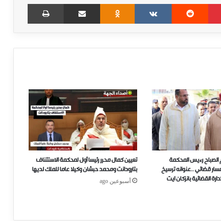
Print
Share via Email
Odnoklassniki
VKontakte
Reddit
Pinterest
 الصباح رءيس المحكمة
تعيين كمال محرر رئيسا أول لمحكمة الاستئناف
..مسار قضائي ..عنوانه ترسيخ
بتارودانت ومحمد حبشان وكيلا عاما للملك لديها
ارة القضائية بانزكان ايت
أسبوعين ago