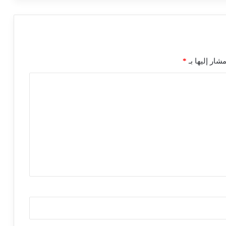
شار إليها بـ
*