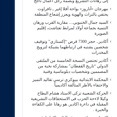
إلى رهانات التشريع وبصمة رجل أعمال ناجح
مهرجان «أناروز» بواحة أفلا إغير ـ تافراوت
يحتفي بالتراث والهوية ويعزز إشعاع المنطقة
السيد جمال الخنبوبي… مقاربة القرب ورهان
التنمية بجماعة أولاد لمرابط تفتاشت، إقليم
الصويرة
أكادير.. حجز 7300 قرص “إكستازي” وتوقيف
شخصين يشتبه في ارتباطهما بشبكة لترويج
المخدرات
أكادير تحتضن النسخة الخامسة من الملتقى
الدولي “تاريخ القفطان” بمشاركة نخبة من
المصممين وشخصيات دبلوماسية وفنية
المحكمة الابتدائية ببيوكرى ترسي تقاليد التميز
والاحتفاء بالأطر المتألقة أكاديمياً
الحركة الشعبية تزكى الاستاد هشام البطاح
وكيلا لاءحة الحزب فى الاستحقاقات التشريعية
المقبلة في داءرة اكادير. هو رهانا على الكفاءة
والخبرة .