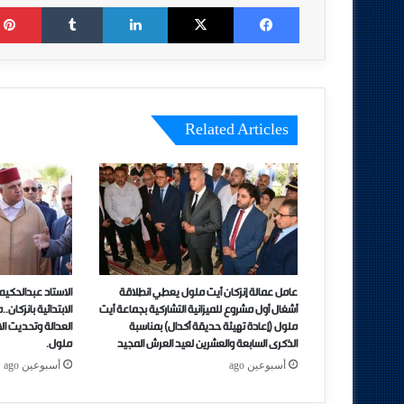
Tumblr
LinkedIn
X
Facebook
Related Articles
عامل عمالة إنزكان أيت ملول يعطي انطلاقة
الاستاد عبدالحكيم
أشغال أول مشروع للميزانية التشاركية بجماعة أيت
الابتدائية بانزكان
ملول (إعادة تهيئة حديقة أكدال) بمناسبة
العدالة وتحديت الاد
الذكرى السابعة والعشرين لعيد العرش المجيد
ملول.
أسبوعين ago
أسبوعين ago