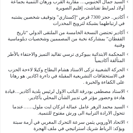
السيد جمال الخنبوبي… مقاربة القرب ورهان التنمية بجماعة
أولاد لمرابط تفتاشت، إقليم الصويرة
أكادير.. حجز 7300 قرص “إكستازي” وتوقيف شخصين يشتبه
في ارتباطهما بشبكة لترويج المخدرات
أكادير تحتضن النسخة الخامسة من الملتقى الدولي “تاريخ
القفطان” بمشاركة نخبة من المصممين وشخصيات دبلوماسية
وفنية
المحكمة الابتدائية ببيوكرى ترسي تقاليد التميز والاحتفاء بالأطر
المتألقة أكاديمياً
الحركة الشعبية تزكى الاستاد هشام البطاح وكيلا لاءحة الحزب
فى الاستحقاقات التشريعية المقبلة في داءرة اكادير. هو رهانا
على الكفاءة والخبرة .
الاستاد مصطفى بودرقة النائب الاول لرئيس بلدية أكادير…قيادة
هادءة وحضور مؤتر في تدبير الشأن المحلي بأكادير.
السيد محمد الزهر عامل عمالة انزكان ايت ملول……عندما
تتحول الارادة الترابية الى ورش مفتوح للتنمية.
الاتحاد الأوروبي يثمن سرعة التحرك المغربي في أزمة سبتة
ويؤكد: الرباط شريك استراتيجي في ملف الهجرة