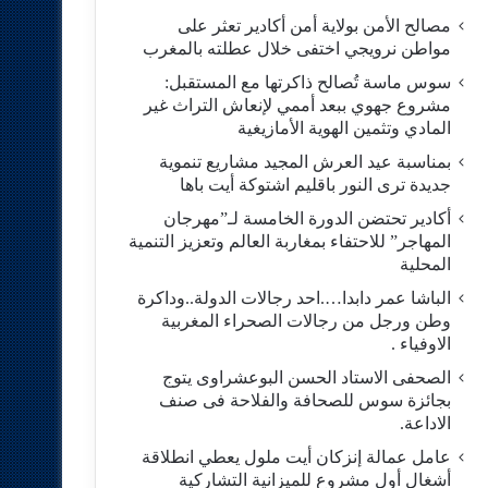
مصالح الأمن بولاية أمن أكادير تعثر على
مواطن نرويجي اختفى خلال عطلته بالمغرب
سوس ماسة تُصالح ذاكرتها مع المستقبل:
مشروع جهوي ببعد أممي لإنعاش التراث غير
المادي وتثمين الهوية الأمازيغية
بمناسبة عيد العرش المجيد مشاريع تنموية
جديدة ترى النور باقليم اشتوكة أيت باها
أكادير تحتضن الدورة الخامسة لـ”مهرجان
المهاجر” للاحتفاء بمغاربة العالم وتعزيز التنمية
المحلية
الباشا عمر دابدا….احد رجالات الدولة..وداكرة
وطن ورجل من رجالات الصحراء المغربية
الاوفياء .
الصحفى الاستاد الحسن البوعشراوى يتوج
بجائزة سوس للصحافة والفلاحة فى صنف
الاداعة.
عامل عمالة إنزكان أيت ملول يعطي انطلاقة
أشغال أول مشروع للميزانية التشاركية