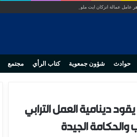
ر عامل عمالة انزكان ايت ملول……عندما تتحول الارادة الترابية الى ورش 
حوادث
شؤون جمعوية
كتاب الرأي
مجتمع
قود دينامية العمل الترابي
 والحكامة الجيدة