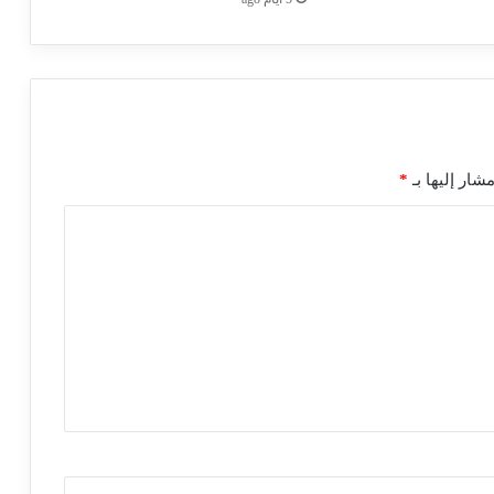
شار إليها بـ
*