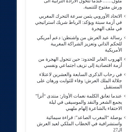
ملول……عندما تتحول الارادة الترابية الى
ورش مفتوح للتنمية.
الاتحاد الأوروبي يثمن سرعة التحرك المغربي
في أزمة سبتة ويؤكد: الرباط شريك استراتيجي
في ملف الهجرة
رسالة عيد العرش من واشنطن: دعم أمريكي
للحكم الذاتي وتعزيز الشراكة المغربية
الأمريكية
​الهروب العابر للحدود: حين تتحول الهجرة من
أزمة اقتصادية إلى نزيف اجتماعي ونفسي
في رحاب الذكرى السابعة والعشرين لاعتلاء
جلالة الملك العرش: وفاء للثوابت ورهان على
المستقبل
​عندما تعانق الكلمة نغمات الأوتار: منتدى “أنزا”
يجمع الشعر والنقد والموسيقى في ليلة
الاحتفاء بالشاعرة إلهام ملهبي
بوصلة “المغرب الصاعد”: قراءة سيمائية
واستشرافية في الخطاب الملكي لعيد العرش
الـ27