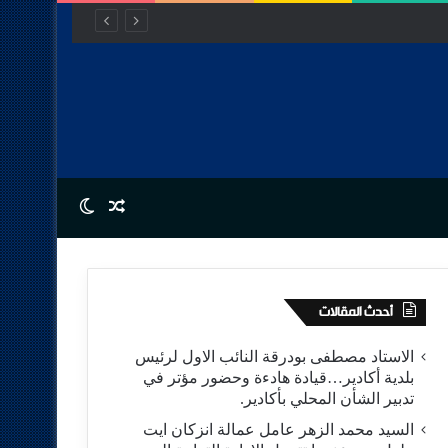
مفتوح للتنمية.
Switch skin
Random Article
أحدث المقالات
الاستاد مصطفى بودرقة النائب الاول لرئيس
بلدية أكادير…قيادة هادءة وحضور مؤتر في
تدبير الشأن المحلي بأكادير.
السيد محمد الزهر عامل عمالة انزكان ايت