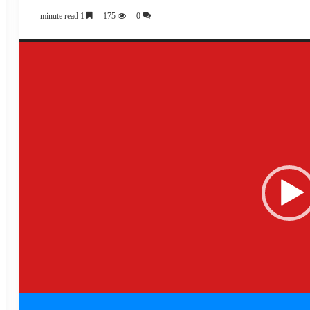
1 minute read
175
0