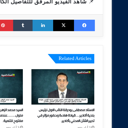
📌
شاهد الفيديو المرفق للتفاصيل الكام
Tumblr
LinkedIn
X
Facebook
Related Articles
الاستاد مصطفى بودرقة النائب الاول لرئيس
السيد محمد الزهر 
بلدية أكادير…قيادة هادءة وحضور مؤتر في
ملول……عندما تتحو
تدبير الشأن المحلي بأكادير.
مفتوح للتنمية.
3 أيام ago
3 أيام ago