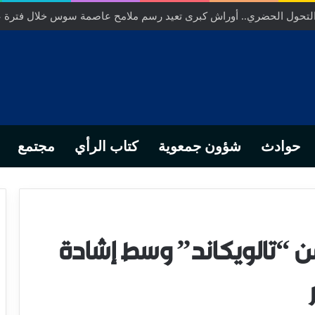
ص… من التدبير المحلي إلى رهانات التشريع وبصمة رجل أعمال ناجح
حوادث
شؤون جمعوية
كتاب الرأي
مجتمع
 من “تالويكاند” وسط إشادة