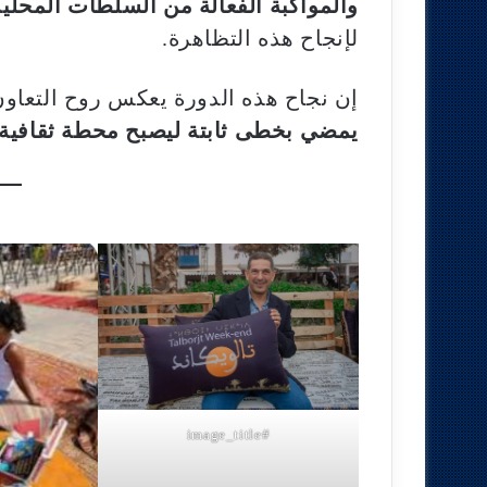
والمواكبة الفعالة من السلطات المحلية
لإنجاح هذه التظاهرة.
إن نجاح هذه الدورة يعكس روح التعاون
يمضي بخطى ثابتة ليصبح محطة ثقافية و
#image_title