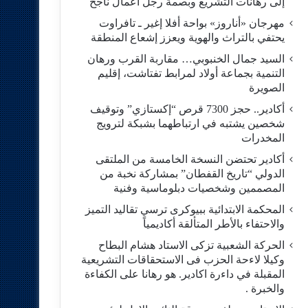
إلى رهانات التشريع وبصمة رجل أعمال ناجح
مهرجان «أناروز» بواحة أفلا إغير ـ تافراوت
يحتفي بالتراث والهوية ويعزز إشعاع المنطقة
السيد جمال الخنبوبي… مقاربة القرب ورهان
التنمية بجماعة أولاد لمرابط تفتاشت، إقليم
الصويرة
أكادير.. حجز 7300 قرص “إكستازي” وتوقيف
شخصين يشتبه في ارتباطهما بشبكة لترويج
المخدرات
أكادير تحتضن النسخة الخامسة من الملتقى
الدولي “تاريخ القفطان” بمشاركة نخبة من
المصممين وشخصيات دبلوماسية وفنية
المحكمة الابتدائية ببيوكرى ترسي تقاليد التميز
والاحتفاء بالأطر المتألقة أكاديمياً
الحركة الشعبية تزكى الاستاد هشام البطاح
وكيلا لاءحة الحزب فى الاستحقاقات التشريعية
المقبلة في داءرة اكادير. هو رهانا على الكفاءة
والخبرة .