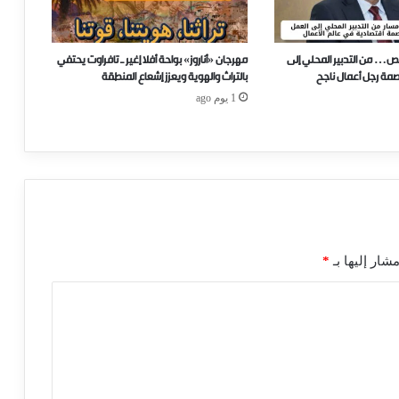
ص… من التدبير المحلي إلى
مهرجان «أناروز» بواحة أفلا إغير ـ تافراوت يحتفي
صمة رجل أعمال ناجح
بالتراث والهوية ويعزز إشعاع المنطقة
1 يوم ago
شار إليها بـ
*