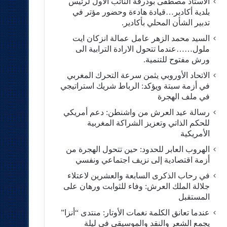
الاستاد مصطفى بودرقة النائب الاول لرئيس
بلدية أكادير…قيادة هادءة وحضور مؤتر في
تدبير الشأن المحلي بأكادير.
السيد محمد الزهر عامل عمالة انزكان ايت
ملول……عندما تتحول الارادة الترابية الى
ورش مفتوح للتنمية.
الاتحاد الأوروبي يثمن سرعة التحرك المغربي
في أزمة سبتة ويؤكد: الرباط شريك استراتيجي
في ملف الهجرة
رسالة عيد العرش من واشنطن: دعم أمريكي
للحكم الذاتي وتعزيز الشراكة المغربية
الأمريكية
​الهروب العابر للحدود: حين تتحول الهجرة من
أزمة اقتصادية إلى نزيف اجتماعي ونفسي
في رحاب الذكرى السابعة والعشرين لاعتلاء
جلالة الملك العرش: وفاء للثوابت ورهان على
المستقبل
​عندما تعانق الكلمة نغمات الأوتار: منتدى “أنزا”
يجمع الشعر والنقد والموسيقى في ليلة