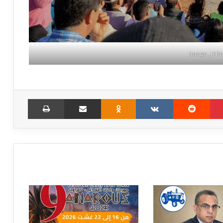
Print
Share via Email
Odnoklassniki
VKontakte
Reddit
Pinterest