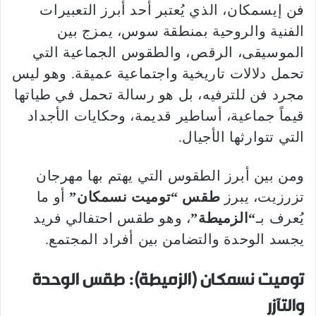
فن إيسمكان، الذي يُعتبر أحد أبرز التعبيرات
الفنية والروحية بمنطقة سوس، يمزج بين
الموسيقى، الرقص، والطقوس الجماعية التي
تحمل دلالات تاريخية واجتماعية عميقة. وهو ليس
مجرد فن للترفيه، بل هو رسالة تحمل في طياتها
قيماً جماعية، أساطير قديمة، وحكايات الأجداد
التي تتوارثها الأجيال.
ومن بين أبرز الطقوس التي يهتم بها مهرجان
تزرزيت، يبرز
طقس “توميت نسمكان”
أو ما
يُعرف بـ
“الزميطة”
، وهو طقس احتفالي فريد
يجسد الوحدة والتضامن بين أفراد المجتمع.
توميت نسمكان (الزميطة): طقس الوحدة
والتآزر