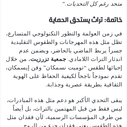
متحد رغم كل التحديات.”
خاتمة: تراث يستحق الحماية
في زمن العولمة والتطور التكنولوجي المتسارع،
تظل مثل هذه المهرجانات والطقوس التقليدية
جسراً يربط الماضي بالحاضر، ويضمن عدم
اندثار التراث اللامادي.
جمعية تزرزيت
، من خلال
إحيائها لطقس “توميت نسمكان” وفن إيسمكان،
تقدم نموذجاً ناجحاً لكيفية الحفاظ على الهوية
الثقافية بطريقة عصرية وجذابة.
يبقى التحدي الأكبر هو دعم مثل هذه المبادرات،
ليس فقط من قبل المهتمين بالتراث، بل أيضاً
من طرف المؤسسات الرسمية، لأن فقدان مثل
هذه الطقوس يعني فقدان جزء من الروح