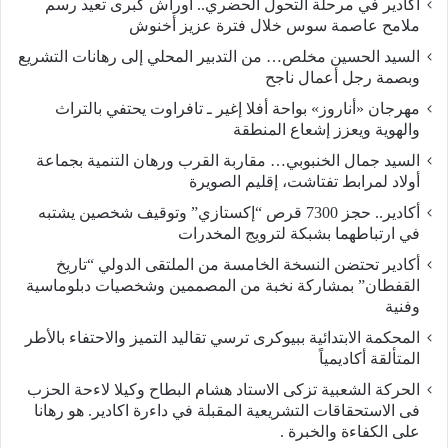
أكادير في مرحلة التحول الحضري.. أوراش كبرى تعيد رسم
ملامح عاصمة سوس خلال فترة عزيز أخنوش
السيد الحسين مخلص… من التدبير المحلي إلى رهانات التشريع
وبصمة رجل أعمال ناجح
مهرجان «أناروز» بواحة أفلا إغير ـ تافراوت يحتفي بالتراث
والهوية ويعزز إشعاع المنطقة
السيد جمال الخنبوبي… مقاربة القرب ورهان التنمية بجماعة
أولاد لمرابط تفتاشت، إقليم الصويرة
أكادير.. حجز 7300 قرص “إكستازي” وتوقيف شخصين يشتبه
في ارتباطهما بشبكة لترويج المخدرات
أكادير تحتضن النسخة الخامسة من الملتقى الدولي “تاريخ
القفطان” بمشاركة نخبة من المصممين وشخصيات دبلوماسية
وفنية
المحكمة الابتدائية ببيوكرى ترسي تقاليد التميز والاحتفاء بالأطر
المتألقة أكاديمياً
الحركة الشعبية تزكى الاستاد هشام البطاح وكيلا لاءحة الحزب
فى الاستحقاقات التشريعية المقبلة في داءرة اكادير. هو رهانا
على الكفاءة والخبرة .