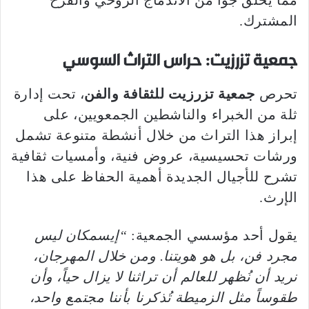
مما يخلق جوّاً من الاندماج الروحي والفرح
المشترك.
جمعية تزرزيت: حراس التراث السوسي
تحرص
جمعية تزرزيت للثقافة والفن
، تحت إدارة
ثلة من الخبراء والناشطين الجمعويين، على
إبراز هذا التراث من خلال أنشطة متنوعة تشمل
ورشات تحسيسية، عروض فنية، وأمسيات ثقافية
تشرح للأجيال الجديدة أهمية الحفاظ على هذا
الإرث.
يقول أحد مؤسسي الجمعية:
“إيسمكان ليس
مجرد فن، بل هو هويتنا. ومن خلال المهرجان،
نريد أن نُظهر للعالم أن تراثنا لا يزال حياً، وأن
طقوساً مثل الزميطة تُذكرنا بأننا مجتمع واحد،