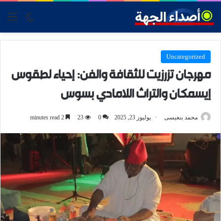
tch skin
nu
Uncategorized
مهرجان تزرزيت للثقافة والفن: إحياء لطقوس
إيسمكان والتراث اللامادي بسوس
محمد بنعيسى
يوليوز 23, 2025
0
23
2 minutes read