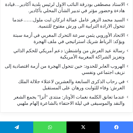
الاستاد مصطفى بودرقة النائب الاول لرئيس بلدية أكادير…قيادة
هادءة وحضور مؤتر في تدبير الشأن المحلي بأكادير.
السيد محمد الزهر عامل عمالة انزكان ايت ملول……عندما
تتحول الارادة الترابية الى ورش مفتوح للتنمية.
الاتحاد الأوروبي يثمن سرعة التحرك المغربي في أزمة سبتة
ويؤكد: الرباط شريك استراتيجي في ملف الهجرة
رسالة عيد العرش من واشنطن: دعم أمريكي للحكم الذاتي
وتعزيز الشراكة المغربية الأمريكية
​الهروب العابر للحدود: حين تتحول الهجرة من أزمة اقتصادية إلى
نزيف اجتماعي ونفسي
في رحاب الذكرى السابعة والعشرين لاعتلاء جلالة الملك
العرش: وفاء للثوابت ورهان على المستقبل
​عندما تعانق الكلمة نغمات الأوتار: منتدى “أنزا” يجمع الشعر
والنقد والموسيقى في ليلة الاحتفاء بالشاعرة إلهام ملهبي