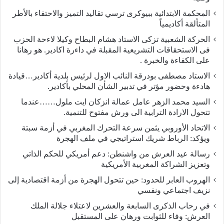
المحكمة الابتدائية ببيوكرى ترسي تقاليد التميز والاحتفاء بالأطر
المتألقة أكاديمياً
الحركة الشعبية تزكى الاستاد هشام البطاح وكيلا لاءحة الحزب
فى الاستحقاقات التشريعية المقبلة في داءرة اكادير. هو رهانا
على الكفاءة والخبرة .
الاستاد مصطفى بودرقة النائب الاول لرئيس بلدية أكادير…قيادة
هادءة وحضور مؤتر في تدبير الشأن المحلي بأكادير.
السيد محمد الزهر عامل عمالة انزكان ايت ملول……عندما
تتحول الارادة الترابية الى ورش مفتوح للتنمية.
الاتحاد الأوروبي يثمن سرعة التحرك المغربي في أزمة سبتة
ويؤكد: الرباط شريك استراتيجي في ملف الهجرة
رسالة عيد العرش من واشنطن: دعم أمريكي للحكم الذاتي
وتعزيز الشراكة المغربية الأمريكية
​الهروب العابر للحدود: حين تتحول الهجرة من أزمة اقتصادية إلى
نزيف اجتماعي ونفسي
في رحاب الذكرى السابعة والعشرين لاعتلاء جلالة الملك
العرش: وفاء للثوابت ورهان على المستقبل