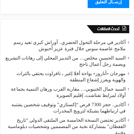
أحدث المقالات
أكادير في مرحلة التحول الحضري.. أوراش كبرى تعيد رسم
ملامح عاصمة سوس خلال فترة عزيز أخنوش
السيد الحسين مخلص… من التدبير المحلي إلى رهانات التشريع
وبصمة رجل أعمال ناجح
مهرجان «أناروز» بواحة أفلا إغير ـ تافراوت يحتفي بالتراث
والهوية ويعزز إشعاع المنطقة
السيد جمال الخنبوبي… مقاربة القرب ورهان التنمية بجماعة
أولاد لمرابط تفتاشت، إقليم الصويرة
أكادير.. حجز 7300 قرص “إكستازي” وتوقيف شخصين يشتبه
في ارتباطهما بشبكة لترويج المخدرات
أكادير تحتضن النسخة الخامسة من الملتقى الدولي “تاريخ
القفطان” بمشاركة نخبة من المصممين وشخصيات دبلوماسية
وفنية