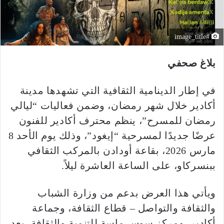
#image_title
بلاغ صحفي
في إطار الدينامية الثقافية التي تشهدها مدينة
أكادير خلال شهر رمضان، وضمن فعاليات “ليالي
رمضان للمسرح”، ينظم محترف أكادير للفنون
عرضًا جديدًا لمسرحية “إيغود”، وذلك يوم الأحد 8
مارس 2026، بقاعة أودادن بالمركب الثقافي
ببنسركاو، على الساعة العاشرة ليلاً.
ويأتي هذا العرض بدعم من وزارة الشباب
والثقافة والتواصل – قطاع الثقافة، وجماعة
أكادير، ومركز سوس ماسة للتنمية والثقافة، بعد