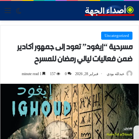
tch skin
nu
Uncategorized
مسرحية “إيغود” تعود إلى جمهور أكادير
ضمن فعاليات ليالي رمضان للمسرح
عبدلله بودي
فبراير 28, 2026
0
157
1 minute read