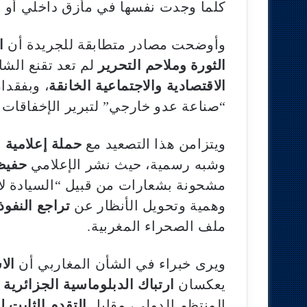
كلما وجدت نفسها في مأزق داخلي أو ع
وأوضحت مصادر متطابقة للجريدة أن
ا
الثورة وملاحم التحرير
لم تعد تقنع الشا
الاقتصادية والاجتماعية الخانقة
، وبفقدا
“صناعة عدو خارجي” لتبرير الإخفاقات 
ويتزامن هذا التصعيد مع
حملة إعلامية 
وشبه رسمية، حيث نشر الإعلامي
حفيظ
مشحونة بشعارات من قبيل “السيادة لا ت
وهمية وتحويل الأنظار عن
تراجع النفوذ
ملف الصحراء المغربية.
ويرى خبراء في الشأن المغاربي أن
الا
يعكسان
ارتباك الدبلوماسية الجزائرية
ب
المنتظم الدولي، مقابل
التقدم الثابت 