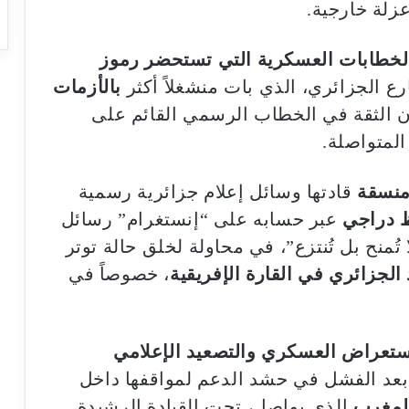
زلة خارجية.
لخطابات العسكرية التي تستحضر رموز
رع الجزائري، الذي بات منشغلاً أكثر
بالأزمات
ن الثقة في الخطاب الرسمي القائم على
المتواصلة.
منسقة
قادتها وسائل إعلام جزائرية رسمية
 دراجي
عبر حسابه على “إنستغرام” رسائل
ُمنح بل تُنتزع”، في محاولة لخلق حالة توتر
 الجزائري في القارة الإفريقية
، خصوصاً في
ستعراض العسكري والتصعيد الإعلامي
عد الفشل في حشد الدعم لمواقفها داخل
للمغرب
الذي يواصل، تحت القيادة الرشيدة