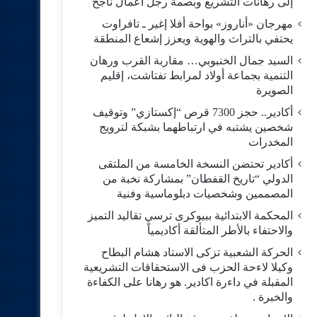
إلى رهانات التشريع وبصمة رجل أعمال ناجح
مهرجان «أناروز» بواحة أفلا إغير ـ تافراوت
يحتفي بالتراث والهوية ويعزز إشعاع المنطقة
السيد جمال الخنبوبي… مقاربة القرب ورهان
التنمية بجماعة أولاد لمرابط تفتاشت، إقليم
الصويرة
أكادير.. حجز 7300 قرص “إكستازي” وتوقيف
شخصين يشتبه في ارتباطهما بشبكة لترويج
المخدرات
أكادير تحتضن النسخة الخامسة من الملتقى
الدولي “تاريخ القفطان” بمشاركة نخبة من
المصممين وشخصيات دبلوماسية وفنية
المحكمة الابتدائية ببيوكرى ترسي تقاليد التميز
والاحتفاء بالأطر المتألقة أكاديمياً
الحركة الشعبية تزكى الاستاد هشام البطاح
وكيلا لاءحة الحزب فى الاستحقاقات التشريعية
المقبلة في داءرة اكادير. هو رهانا على الكفاءة
والخبرة .