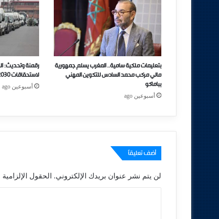
بتعليمات ملكية سامية.. المغرب يسلم جمهورية
رقمنة وتحديث: ال
مالي مركب محمد السادس للتكوين المهني
لاستحقاقات 2030 بمبادرات جديدة
بباماكو
أسبوعين ago
أسبوعين ago
أضف تعليقاً
لن يتم نشر عنوان بريدك الإلكتروني.
الحقول الإلزامية م
ا
ل