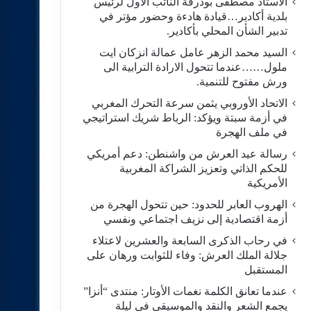
الاستاد مصطفى بودرقة النائب الاول لرئيس
بلدية أكادير…قيادة هادءة وحضور مؤتر في
تدبير الشأن المحلي بأكادير.
السيد محمد الزهر عامل عمالة انزكان ايت
ملول……عندما تتحول الارادة الترابية الى
ورش مفتوح للتنمية.
الاتحاد الأوروبي يثمن سرعة التحرك المغربي
في أزمة سبتة ويؤكد: الرباط شريك استراتيجي
في ملف الهجرة
رسالة عيد العرش من واشنطن: دعم أمريكي
للحكم الذاتي وتعزيز الشراكة المغربية
الأمريكية
​الهروب العابر للحدود: حين تتحول الهجرة من
أزمة اقتصادية إلى نزيف اجتماعي ونفسي
في رحاب الذكرى السابعة والعشرين لاعتلاء
جلالة الملك العرش: وفاء للثوابت ورهان على
المستقبل
​عندما تعانق الكلمة نغمات الأوتار: منتدى “أنزا”
يجمع الشعر والنقد والموسيقى في ليلة