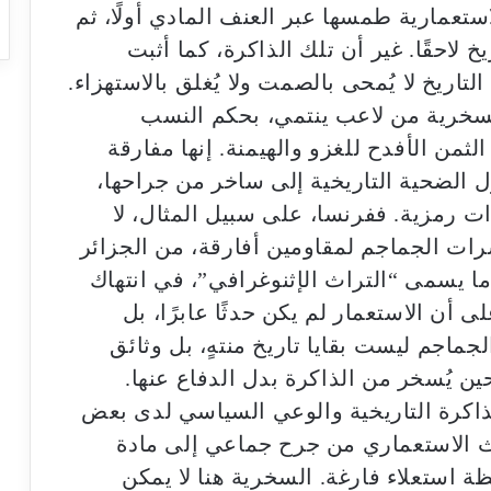
ستعمارية طمسها عبر العنف المادي أولًا، ثم
خ لاحقًا. غير أن تلك الذاكرة، كما أثبت
لتاريخ لا يُمحى بالصمت ولا يُغلق بالاستهزاء.
لسخرية من لاعب ينتمي، بحكم النسب
لثمن الأفدح للغزو والهيمنة. إنها مفارقة
 الضحية التاريخية إلى ساخر من جراحها،
وات رمزية. ففرنسا، على سبيل المثال، لا
رات الجماجم لمقاومين أفارقة، من الجزائر
 يسمى “التراث الإثنوغرافي”، في انتهاك
 أن الاستعمار لم يكن حدثًا عابرًا، بل
اجم ليست بقايا تاريخ منتهٍ، بل وثائق
ين يُسخر من الذاكرة بدل الدفاع عنها.
اكرة التاريخية والوعي السياسي لدى بعض
إرث الاستعماري من جرح جماعي إلى مادة
 استعلاء فارغة. السخرية هنا لا يمكن