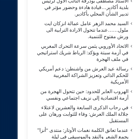
الاستاد مصطفى بودرقة النائب الاول لرئيس
بلدية أكادير…قيادة هادءة وحضور مؤتر في
تدبير الشأن المحلي بأكادير.
السيد محمد الزهر عامل عمالة انزكان ايت
ملول……عندما تتحول الارادة الترابية الى
ورش مفتوح للتنمية.
الاتحاد الأوروبي يثمن سرعة التحرك المغربي
في أزمة سبتة ويؤكد: الرباط شريك استراتيجي
في ملف الهجرة
رسالة عيد العرش من واشنطن: دعم أمريكي
للحكم الذاتي وتعزيز الشراكة المغربية
الأمريكية
​الهروب العابر للحدود: حين تتحول الهجرة من
أزمة اقتصادية إلى نزيف اجتماعي ونفسي
في رحاب الذكرى السابعة والعشرين لاعتلاء
جلالة الملك العرش: وفاء للثوابت ورهان على
المستقبل
​عندما تعانق الكلمة نغمات الأوتار: منتدى “أنزا”
يجمع الشعر والنقد والموسيقى في ليلة