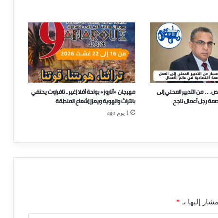
ص… من التدبير المحلي إلى
مهرجان «أناروز» بواحة أفلا إغير ـ تافراوت يحتفي
صمة رجل أعمال ناجح
بالتراث والهوية ويعزز إشعاع المنطقة
1 يوم ago
شار إليها بـ
*