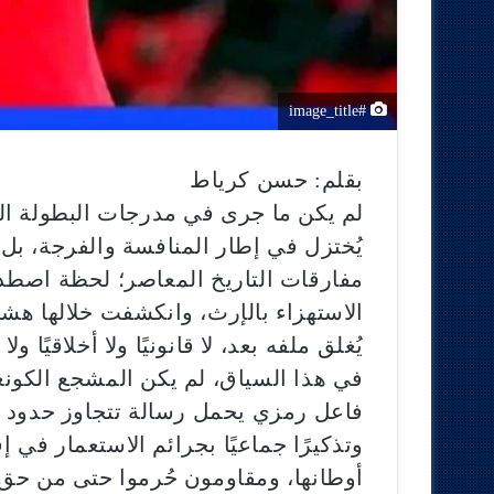
#image_title
بقلم: حسن كرياط
لم يكن ما جرى في مدرجات البطولة ا
يُختزل في إطار المنافسة والفرجة، ب
مفارقات التاريخ المعاصر؛ لحظة اصطدم 
الاستهزاء بالإرث، وانكشفت خلالها هش
يُغلق ملفه بعد، لا قانونيًا ولا أخلاقيًا ولا 
في هذا السياق، لم يكن المشجع الكونغ
فاعل رمزي يحمل رسالة تتجاوز حدود 
وتذكيرًا جماعيًا بجرائم الاستعمار في إ
أوطانها، ومقاومون حُرموا حتى من حق 