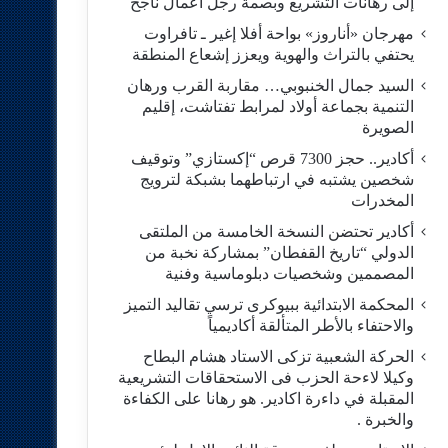
إلى رهانات التشريع وبصمة رجل أعمال ناجح
مهرجان «أناروز» بواحة أفلا إغير ـ تافراوت
يحتفي بالتراث والهوية ويعزز إشعاع المنطقة
السيد جمال الخنبوبي… مقاربة القرب ورهان
التنمية بجماعة أولاد لمرابط تفتاشت، إقليم
الصويرة
أكادير.. حجز 7300 قرص “إكستازي” وتوقيف
شخصين يشتبه في ارتباطهما بشبكة لترويج
المخدرات
أكادير تحتضن النسخة الخامسة من الملتقى
الدولي “تاريخ القفطان” بمشاركة نخبة من
المصممين وشخصيات دبلوماسية وفنية
المحكمة الابتدائية ببيوكرى ترسي تقاليد التميز
والاحتفاء بالأطر المتألقة أكاديمياً
الحركة الشعبية تزكى الاستاد هشام البطاح
وكيلا لاءحة الحزب فى الاستحقاقات التشريعية
المقبلة في داءرة اكادير. هو رهانا على الكفاءة
والخبرة .