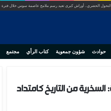
ص… من التدبير المحلي إلى رهانات التشريع وبصمة رجل أعمال ناجح
حوادث
شؤون جمعوية
كتاب الرأي
مجتمع
 السخرية من التاريخ كامتداد