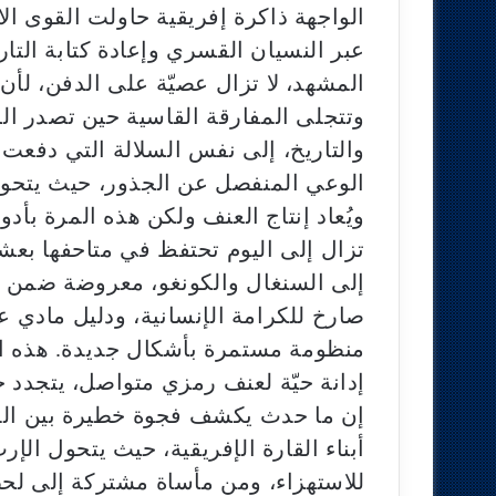
الواجهة ذاكرة إفريقية حاولت القوى الا
عبر النسيان القسري وإعادة كتابة التاري
المشهد، لا تزال عصيّة على الدفن، لأن ا
وتتجلى المفارقة القاسية حين تصدر ا
والتاريخ، إلى نفس السلالة التي دفعت ا
الوعي المنفصل عن الجذور، حيث يتحول
ويُعاد إنتاج العنف ولكن هذه المرة بأد
تزال إلى اليوم تحتفظ في متاحفها بعش
إلى السنغال والكونغو، معروضة ضمن ما
صارخ للكرامة الإنسانية، ودليل مادي على
منظومة مستمرة بأشكال جديدة. هذه الجم
إدانة حيّة لعنف رمزي متواصل، يتجدد ح
إن ما حدث يكشف فجوة خطيرة بين الذ
أبناء القارة الإفريقية، حيث يتحول ال
للاستهزاء، ومن مأساة مشتركة إلى لحظة