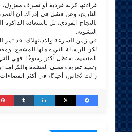
قراءتها كزلة فردية أو تصرف معزول، 
التاريخ، وعن فشل في إدراك أن التحرر 
بالنجاح الفردي، بل باستعادة الذاكرة ا
التشويه.
في زمن السرعة والاستهلاك، قد تمر ال
لكن الرسالة التي حملها المشجع، ومعه 
المنسية، ستظل أكثر رسوخًا. فهي التي
وتعيد تعريف معنى العظمة والكرامة، وتؤ
زالت تُخاض، أحيانًا، في أكثر الفضاء
Tumblr
LinkedIn
X
Facebook