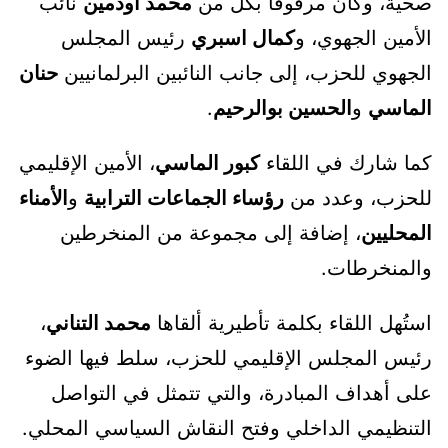
صحية، وكان مرفوقًا بكل من
محمد أودمين
نائب
الأمين الجهوي، و
كمال اسبري
رئيس المجلس
الجهوي للحزب، إلى جانب النائبين البرلمانيين
حنان
الماسي
و
الحسين بوالرحيم
.
كما شارك في اللقاء
كبور الماسي
، الأمين الإقليمي
للحزب، وعدد من
رؤساء الجماعات الترابية
و
الأمناء
المحليين
، إضافة إلى مجموعة من المنخرطين
والمنخرطات.
استُهل اللقاء بكلمة تأطيرية ألقاها
محمد التناني
،
رئيس المجلس الإقليمي للحزب، سلط فيها الضوء
على أهداف المبادرة، والتي تتمثل في التواصل
التنظيمي الداخلي وفتح النقاش السياسي المحلي.