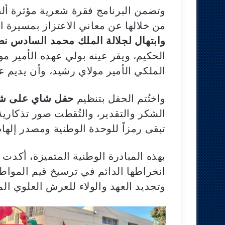
وتضمن البرنامج فقرة شعرية مؤثرة ألقا
من خلالها عن معاني الاعتزاز بمسيرة الت
وابتهال لجلالة الملك محمد السادس نصر
الحكيم، ويقر عينه بولي عهده الأمير 
الملكي الأمير مولاي رشيد، وأن يديم عل
واختُتم الحفل بتنظيم
حفل شاي على ش
الشكر والتقدير، والتُقطت صور تذكارية ت
تبقى رمزاً للوحدة الوطنية ومصدر إلهام 
بهذه المبادرة الوطنية المتميزة، أكدت 
انخراطها الدائم في ترسيخ قيم المواط
وتجديد العهد والولاء للعرش العلوي ال