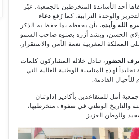
ها أحد الأساتذة المنخرطين بالجمعية، عبّر
حرير والوحدة الترابية. كما رُفع
دعاء
ه الله وأيده
، بأن يحفظه بما حفظ به الذكر
مولاي الحسن، ويشد أزره بصنوه صاحب السمو
ى المملكة المغربية نعمة الأمن والاستقرار.
رف الحضور
، تبادل خلاله المشاركون كلمات
خليداً لهذه المناسبة الوطنية الغالية التي
للأجيال القادمة.
جمعية أمل للمتقاعدين بأكادير إداوتنان
نة والتاريخ الوطني في صفوف منخرطيها،
مجيد وللوطن العزيز.