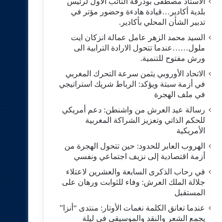
الاستاد مصطفى بودرقة النائب الاول لرئيس
بلدية أكادير…قيادة هادءة وحضور مؤتر في
تدبير الشأن المحلي بأكادير.
السيد محمد الزهر عامل عمالة انزكان ايت
ملول……عندما تتحول الارادة الترابية الى
ورش مفتوح للتنمية.
الاتحاد الأوروبي يثمن سرعة التحرك المغربي
في أزمة سبتة ويؤكد: الرباط شريك استراتيجي
في ملف الهجرة
رسالة عيد العرش من واشنطن: دعم أمريكي
للحكم الذاتي وتعزيز الشراكة المغربية
الأمريكية
​الهروب العابر للحدود: حين تتحول الهجرة من
أزمة اقتصادية إلى نزيف اجتماعي ونفسي
في رحاب الذكرى السابعة والعشرين لاعتلاء
جلالة الملك العرش: وفاء للثوابت ورهان على
المستقبل
​عندما تعانق الكلمة نغمات الأوتار: منتدى “أنزا”
يجمع الشعر والنقد والموسيقى في ليلة