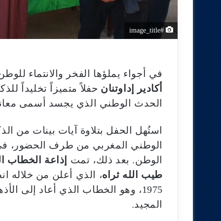
#image_title
في أجواء يملؤها الفخر والانتماء للو
أكادير إداوتنان
حفلاً متميزاً تخليداً ل
الحدث الوطني الذي يجسد أسمى معاني
استُهل الحفل بتلاوة آيات بينات من الذك
الوطني المغربي من طرف الحضور، في
الوطن. بعد ذلك، تمت
إذاعة الخطاب ال
طيب الله ثراه
، الذي أعلن من خلاله ان
1975، وهو الخطاب الذي أعاد إلى ا
المجيد.