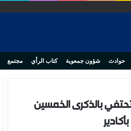
خلص… من التدبير المحلي إلى رهانات التشريع وبصمة رجل أعمال ناجح
حوادث
شؤون جمعوية
كتاب الرأي
مجتمع
تحتفي بالذكرى الخمسين
أكادير