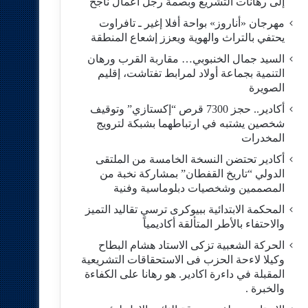
إلى رهانات التشريع وبصمة رجل أعمال ناجح
مهرجان «أناروز» بواحة أفلا إغير ـ تافراوت
يحتفي بالتراث والهوية ويعزز إشعاع المنطقة
السيد جمال الخنبوبي… مقاربة القرب ورهان
التنمية بجماعة أولاد لمرابط تفتاشت، إقليم
الصويرة
أكادير.. حجز 7300 قرص “إكستازي” وتوقيف
شخصين يشتبه في ارتباطهما بشبكة لترويج
المخدرات
أكادير تحتضن النسخة الخامسة من الملتقى
الدولي “تاريخ القفطان” بمشاركة نخبة من
المصممين وشخصيات دبلوماسية وفنية
المحكمة الابتدائية ببيوكرى ترسي تقاليد التميز
والاحتفاء بالأطر المتألقة أكاديمياً
الحركة الشعبية تزكى الاستاد هشام البطاح
وكيلا لاءحة الحزب فى الاستحقاقات التشريعية
المقبلة في داءرة اكادير. هو رهانا على الكفاءة
والخبرة .