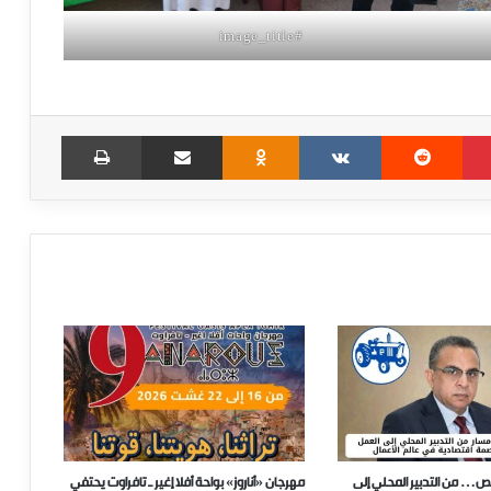
#image_title
Print
Share via Email
Odnoklassniki
VKontakte
Reddit
Pinterest
ص… من التدبير المحلي إلى
مهرجان «أناروز» بواحة أفلا إغير ـ تافراوت يحتفي