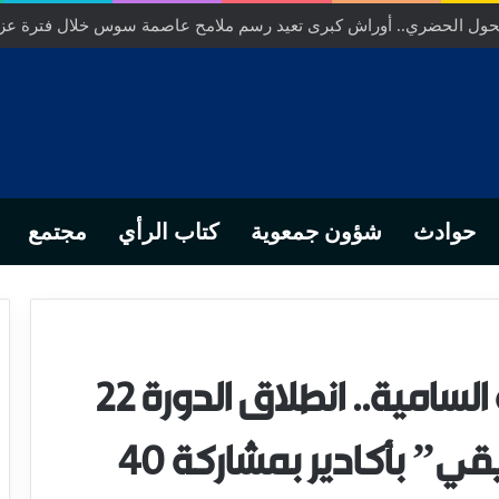
… من التدبير المحلي إلى رهانات التشريع وبصمة رجل أعمال ناجح
حوادث
شؤون جمعوية
كتاب الرأي
مجتمع
تنفيذاً للتعليمات الملكية السامية.. انطلاق الدورة 22
من مناورات “الأسد الإفريقي” بأكادير بمشاركة 40