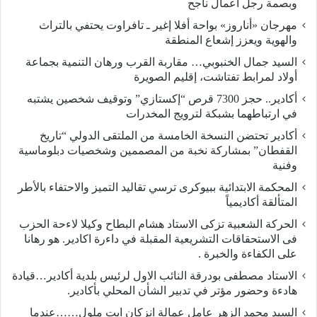
وبصمة رجل أعمال ناجح
مهرجان «أناروز» بواحة أفلا إغير ـ تافراوت يحتفي بالتراث
والهوية ويعزز إشعاع المنطقة
السيد جمال الخنبوبي… مقاربة القرب ورهان التنمية بجماعة
أولاد لمرابط تفتاشت، إقليم الصويرة
أكادير.. حجز 7300 قرص “إكستازي” وتوقيف شخصين يشتبه
في ارتباطهما بشبكة لترويج المخدرات
أكادير تحتضن النسخة الخامسة من الملتقى الدولي “تاريخ
القفطان” بمشاركة نخبة من المصممين وشخصيات دبلوماسية
وفنية
المحكمة الابتدائية ببيوكرى ترسي تقاليد التميز والاحتفاء بالأطر
المتألقة أكاديمياً
الحركة الشعبية تزكى الاستاد هشام البطاح وكيلا لاءحة الحزب
فى الاستحقاقات التشريعية المقبلة في داءرة اكادير. هو رهانا
على الكفاءة والخبرة .
الاستاد مصطفى بودرقة النائب الاول لرئيس بلدية أكادير…قيادة
هادءة وحضور مؤتر في تدبير الشأن المحلي بأكادير.
السيد محمد الزهر عامل عمالة انزكان ايت ملول……عندما