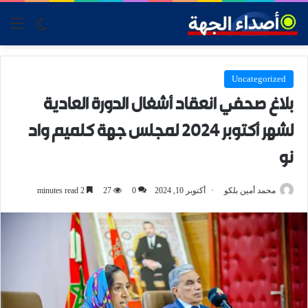
tch skin
nu
Uncategorized
بلاغ صحفي انعقاد أشغال الدورة العادية
لشهر أكتوبر 2024 لمجلس جهة كلميم واد
نو
محمد أمين بلكو
أكتوبر 10, 2024
0
27
2 minutes read