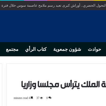
ص… من التدبير المحلي إلى رهانات التشريع وبصمة رجل أعمال ناجح
حوادث
شؤون جمعوية
كتاب الرأي
مجتمع
ة الملك يترأس مجلسا وزاريا
4 minutes read
37
0