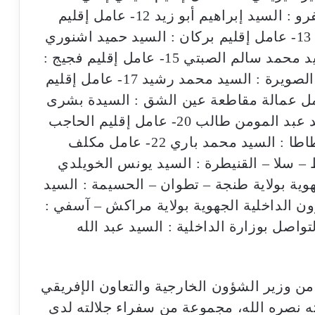
السيد محمد ضرهم 11- عامل إقليم صفرو : السيد إبراهيم أبو زيد 12- عامل إقليم
خريبكة : السيد هشام المدغري العلوي 13- عامل إقليم بركان : السيد حميد اشنوري
14- عامل إقليم اشتوكة أيت باها : السيد محمد سالم الصبتي 15- عامل إقليم فجيج :
السيد نور الدين اوعبو 16- عامل إقليم الصويرة : السيد محمد رشيد 17- عامل إقليم
ور : السيد منير هواري 18- عامل عمالة مقاطعة عين الشق : السيدة بشرى
برادي 19- عامل إقليم اليوسفية : السيد عبد المومن طالب 20- عامل إقليم الحاجب
: السيد عمر المريني 21- عامل إقليم طاطا : السيد محمد باري 22- عامل مكلف
ط – سلا – القنيطرة : السيد يونس الخويلدي
هوية بولاية طنجة – تطوان – الحسيمة : السيد
مكلف بالشؤون الداخلية الجهوية بولاية مراكش – آسفي :
25- عامل مدير التواصل بوزارة الداخلية : السيد عبد الله
من وزير الشؤون الخارجية والتعاون الإفريقي
لته نصره الله، مجموعة من سفراء جلالته لدى