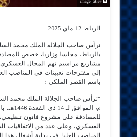
#image_title
الرباط 12 ماي 2025
ترأس صاحب الجلالة الملك محمد السادس
بالرباط، مجلسا وزاريا، خصص للمصادق
مشاريع مراسيم تهم المجال العسكري، و
إلى مقترحات تعيينات في المناصب العل
باسم القصر الملكي :
م، المواف
للمصادقة على مشروع قانون تنظيمي، 
العسكري، وعلى عدد من الاتفاقيات الد
المناصب العليا. في بداية أشغال هذا ا