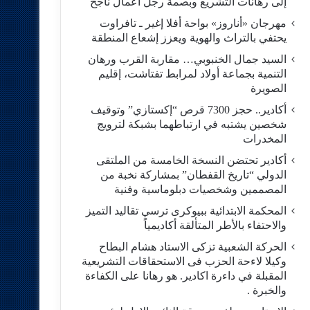
إلى رهانات التشريع وبصمة رجل أعمال ناجح
مهرجان «أناروز» بواحة أفلا إغير ـ تافراوت
يحتفي بالتراث والهوية ويعزز إشعاع المنطقة
السيد جمال الخنبوبي… مقاربة القرب ورهان
التنمية بجماعة أولاد لمرابط تفتاشت، إقليم
الصويرة
أكادير.. حجز 7300 قرص “إكستازي” وتوقيف
شخصين يشتبه في ارتباطهما بشبكة لترويج
المخدرات
أكادير تحتضن النسخة الخامسة من الملتقى
الدولي “تاريخ القفطان” بمشاركة نخبة من
المصممين وشخصيات دبلوماسية وفنية
المحكمة الابتدائية ببيوكرى ترسي تقاليد التميز
والاحتفاء بالأطر المتألقة أكاديمياً
الحركة الشعبية تزكى الاستاد هشام البطاح
وكيلا لاءحة الحزب فى الاستحقاقات التشريعية
المقبلة في داءرة اكادير. هو رهانا على الكفاءة
والخبرة .