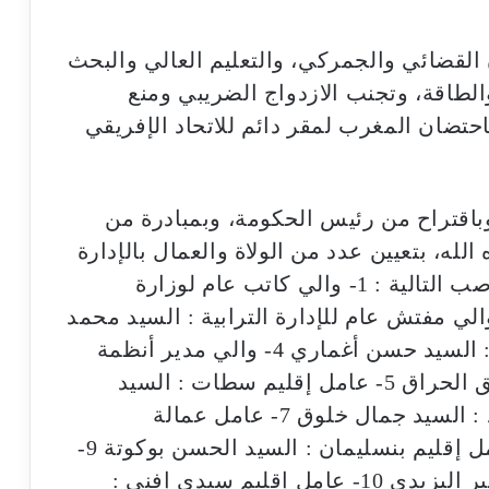
القضائي والجمركي، والتعليم العالي والبحث
والطاقة، وتجنب الازدواج الضريبي ومنع
احتضان المغرب لمقر دائم للاتحاد الإفريقي
49 من الدستور، وباقتراح من رئيس الحكومة، وبمبادرة من
الله، بتعيين عدد من الولاة والعمال بالإدارة
المركزية والترابية. ويتعلق الأمر بالمناصب التالية : 1- والي كاتب عام لوزارة
لية : السيد سمير محمد تازي 2- والي مفتش عام للإدارة الترابية : السيد محمد
فوزي 3- والي مدير الشؤون الانتخابية : السيد حسن أغماري 4- والي مدير أنظمة
المعلومات والاتصالات : السيد عبد الحق الحراق 5- عامل إقليم سطات : السيد
محمد علي حبوها 6- عامل إقليم برشيد : السيد جمال خلوق 7- عامل عمالة
المحمدية : السيد عادل المالكي 8- عامل إقليم بنسليمان : السيد الحسن بوكوتة 9-
عامل إقليم قلعة السراغنة : السيد سمير اليزيدي 10- عامل إقليم سيدي إفني :