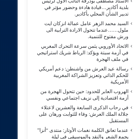
الاستاد مصطفى بودرقة النائب الاول لرئيس
بلدية أكادير…قيادة هادءة وحضور مؤتر في
تدبير الشأن المحلي بأكادير.
السيد محمد الزهر عامل عمالة انزكان ايت
ملول……عندما تتحول الارادة الترابية الى
ورش مفتوح للتنمية.
الاتحاد الأوروبي يثمن سرعة التحرك المغربي
في أزمة سبتة ويؤكد: الرباط شريك استراتيجي
في ملف الهجرة
رسالة عيد العرش من واشنطن: دعم أمريكي
للحكم الذاتي وتعزيز الشراكة المغربية
الأمريكية
​الهروب العابر للحدود: حين تتحول الهجرة من
أزمة اقتصادية إلى نزيف اجتماعي ونفسي
في رحاب الذكرى السابعة والعشرين لاعتلاء
جلالة الملك العرش: وفاء للثوابت ورهان على
المستقبل
​عندما تعانق الكلمة نغمات الأوتار: منتدى “أنزا”
يجمع الشعر والنقد والموسيقى في ليلة