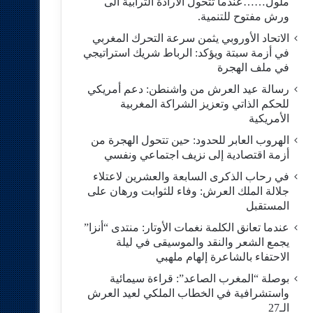
ملول……عندما تتحول الارادة الترابية الى
ورش مفتوح للتنمية.
الاتحاد الأوروبي يثمن سرعة التحرك المغربي
في أزمة سبتة ويؤكد: الرباط شريك استراتيجي
في ملف الهجرة
رسالة عيد العرش من واشنطن: دعم أمريكي
للحكم الذاتي وتعزيز الشراكة المغربية
الأمريكية
​الهروب العابر للحدود: حين تتحول الهجرة من
أزمة اقتصادية إلى نزيف اجتماعي ونفسي
في رحاب الذكرى السابعة والعشرين لاعتلاء
جلالة الملك العرش: وفاء للثوابت ورهان على
المستقبل
​عندما تعانق الكلمة نغمات الأوتار: منتدى “أنزا”
يجمع الشعر والنقد والموسيقى في ليلة
الاحتفاء بالشاعرة إلهام ملهبي
بوصلة “المغرب الصاعد”: قراءة سيمائية
واستشرافية في الخطاب الملكي لعيد العرش
الـ27