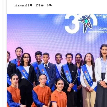
1 minute read
174
0