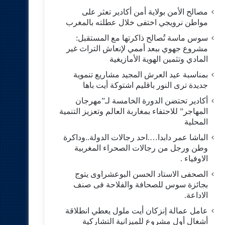
مصالح الأمن بولاية أمن أكادير تعثر على
مواطن نرويجي اختفى خلال عطلته بالمغرب
سوس ماسة تُصالح ذاكرتها مع المستقبل:
مشروع جهوي ببعد أممي لإنعاش التراث غير
المادي وتثمين الهوية الأمازيغية
بمناسبة عيد العرش المجيد مشاريع تنموية
جديدة ترى النور باقليم اشتوكة أيت باها
أكادير تحتضن الدورة الخامسة لـ”مهرجان
المهاجر” للاحتفاء بمغاربة العالم وتعزيز التنمية
المحلية
الباشا عمر دابدا….احد رجالات الدولة..وداكرة
وطن ورجل من رجالات الصحراء المغربية
الاوفياء .
الصحفى الاستاد الحسن البوعشراوى يتوج
بجائزة سوس للصحافة والفلاحة فى صنف
الاداعة.
عامل عمالة إنزكان أيت ملول يعطي انطلاقة
أشغال أول مشروع للميزانية التشاركية