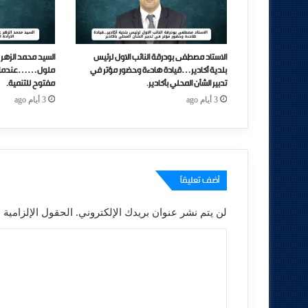
الاستاد مصطفى بودرقة النائب الاول لرئيس
السيد محمد الزهر 
بلدية أكادير…قيادة هادءة وحضور مؤتر في
ملول……عندما تتحو
تدبير الشأن المحلي بأكادير.
مفتوح للتنمية.
3 أيام ago
3 أيام ago
أضف تعليقاً
لن يتم نشر عنوان بريدك الإلكتروني.
الحقول الإلزامية م
ا
ل
ت
ع