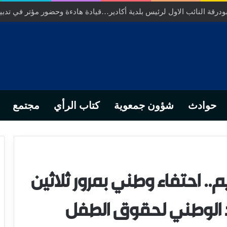
رقة النائب الاول لرئيس بلدية أكادير…قيادة هادءة وحضور مؤتر في تدبير
حوادث
شؤون جمعوية
كتاب الرأي
مجتمع
يم.. احتفاء وطني بمرور ثلاثين
 الوطني لحقوق الطفل