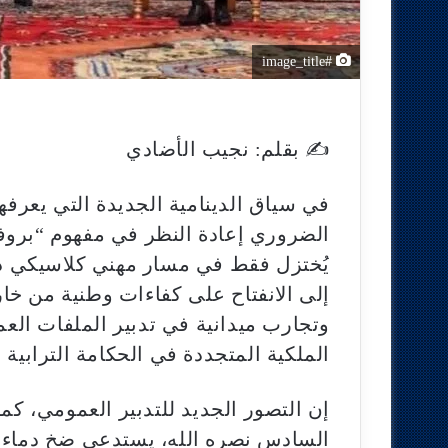
#image_title
✍️ بقلم: نجيب الأضادي
في سياق الدينامية الجديدة التي يعرفه
الضروري إعادة النظر في مفهوم “بروفاي
يُختزل فقط في مسار مهني كلاسيكي دا
إلى الانفتاح على كفاءات وطنية من خار
وتجارب ميدانية في تدبير الملفات العمو
الملكية المتجددة في الحكامة الترابية وا
إن التصور الجديد للتدبير العمومي، كم
السادس نصره الله، يستدعي ضخ دماء جد