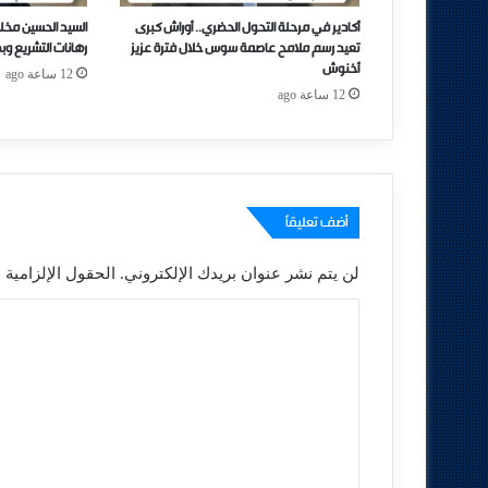
أكادير في مرحلة التحول الحضري.. أوراش كبرى
السيد الحسين مخل
تعيد رسم ملامح عاصمة سوس خلال فترة عزيز
رهانات التشريع وب
أخنوش
12 ساعة ago
12 ساعة ago
أضف تعليقاً
لن يتم نشر عنوان بريدك الإلكتروني.
الحقول الإلزامية م
ا
ل
ت
ع
ل
ي