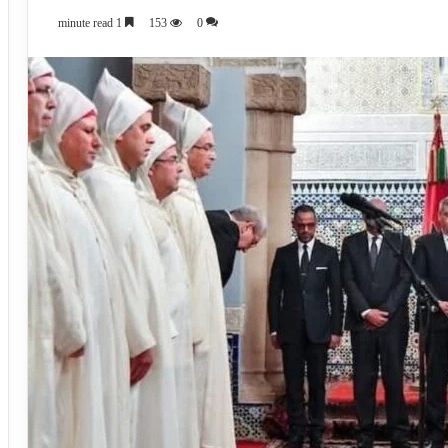
1 minute read
153
0