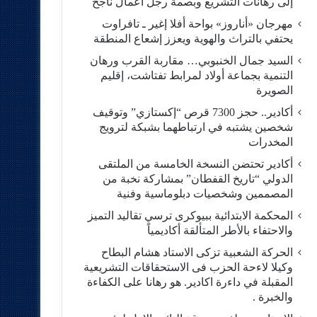
إلى رهانات التشريع وبصمة رجل أعمال ناجح
مهرجان «أناروز» بواحة أفلا إغير ـ تافراوت
يحتفي بالتراث والهوية ويعزز إشعاع المنطقة
السيد جمال الخنبوبي… مقاربة القرب ورهان
التنمية بجماعة أولاد لمرابط تفتاشت، إقليم
الصويرة
أكادير.. حجز 7300 قرص “إكستازي” وتوقيف
شخصين يشتبه في ارتباطهما بشبكة لترويج
المخدرات
أكادير تحتضن النسخة الخامسة من الملتقى
الدولي “تاريخ القفطان” بمشاركة نخبة من
المصممين وشخصيات دبلوماسية وفنية
المحكمة الابتدائية ببيوكرى ترسي تقاليد التميز
والاحتفاء بالأطر المتألقة أكاديمياً
الحركة الشعبية تزكى الاستاد هشام البطاح
وكيلا لاءحة الحزب فى الاستحقاقات التشريعية
المقبلة في داءرة اكادير. هو رهانا على الكفاءة
والخبرة .