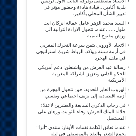
الاستاد مصطفى بودرقة النائب الاول لرئيس
بلدية أكادير…قيادة هادءة وحضور مؤتر في
تدبير الشأن المحلي بأكادير.
السيد محمد الزهر عامل عمالة انزكان ايت
ملول……عندما تتحول الارادة الترابية الى
ورش مفتوح للتنمية.
الاتحاد الأوروبي يثمن سرعة التحرك المغربي
في أزمة سبتة ويؤكد: الرباط شريك استراتيجي
في ملف الهجرة
رسالة عيد العرش من واشنطن: دعم أمريكي
للحكم الذاتي وتعزيز الشراكة المغربية
الأمريكية
​الهروب العابر للحدود: حين تتحول الهجرة من
أزمة اقتصادية إلى نزيف اجتماعي ونفسي
في رحاب الذكرى السابعة والعشرين لاعتلاء
جلالة الملك العرش: وفاء للثوابت ورهان على
المستقبل
​عندما تعانق الكلمة نغمات الأوتار: منتدى “أنزا”
يجمع الشعر والنقد والموسيقى في ليلة