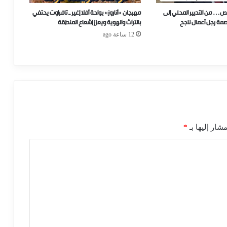
ص… من التدبير المحلي إلى
مهرجان «أناروز» بواحة أفلا إغير ـ تافراوت يحتفي
صمة رجل أعمال ناجح
بالتراث والهوية ويعزز إشعاع المنطقة
12 ساعة ago
شار إليها بـ
*