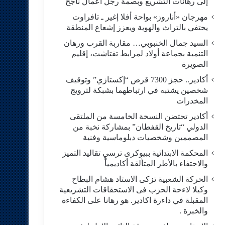
إلى رهانات التشريع وبصمة رجل أعمال ناجح
مهرجان «أناروز» بواحة أفلا إغير ـ تافراوت
يحتفي بالتراث والهوية ويعزز إشعاع المنطقة
السيد جمال الخنبوبي… مقاربة القرب ورهان
التنمية بجماعة أولاد لمرابط تفتاشت، إقليم
الصويرة
أكادير.. حجز 7300 قرص “إكستازي” وتوقيف
شخصين يشتبه في ارتباطهما بشبكة لترويج
المخدرات
أكادير تحتضن النسخة الخامسة من الملتقى
الدولي “تاريخ القفطان” بمشاركة نخبة من
المصممين وشخصيات دبلوماسية وفنية
المحكمة الابتدائية ببيوكرى ترسي تقاليد التميز
والاحتفاء بالأطر المتألقة أكاديمياً
الحركة الشعبية تزكى الاستاد هشام البطاح
وكيلا لاءحة الحزب فى الاستحقاقات التشريعية
المقبلة في داءرة اكادير. هو رهانا على الكفاءة
والخبرة .