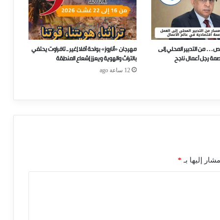
ص… من التدبير المحلي إلى
مهرجان «أناروز» بواحة أفلا إغير ـ تافراوت يحتفي
صمة رجل أعمال ناجح
بالتراث والهوية ويعزز إشعاع المنطقة
12 ساعة ago
شار إليها بـ
*