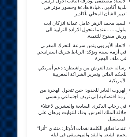
الاستاد مصطفى بودرقة النائب الاول لرئيس
بلدية أكادير…قيادة هادءة وحضور مؤتر في
تدبير الشأن المحلي بأكادير.
السيد محمد الزهر عامل عمالة انزكان ايت
ملول……عندما تتحول الارادة الترابية الى
ورش مفتوح للتنمية.
الاتحاد الأوروبي يثمن سرعة التحرك المغربي
في أزمة سبتة ويؤكد: الرباط شريك استراتيجي
في ملف الهجرة
رسالة عيد العرش من واشنطن: دعم أمريكي
للحكم الذاتي وتعزيز الشراكة المغربية
الأمريكية
​الهروب العابر للحدود: حين تتحول الهجرة من
أزمة اقتصادية إلى نزيف اجتماعي ونفسي
في رحاب الذكرى السابعة والعشرين لاعتلاء
جلالة الملك العرش: وفاء للثوابت ورهان على
المستقبل
​عندما تعانق الكلمة نغمات الأوتار: منتدى “أنزا”
يجمع الشعر والنقد والموسيقى في ليلة