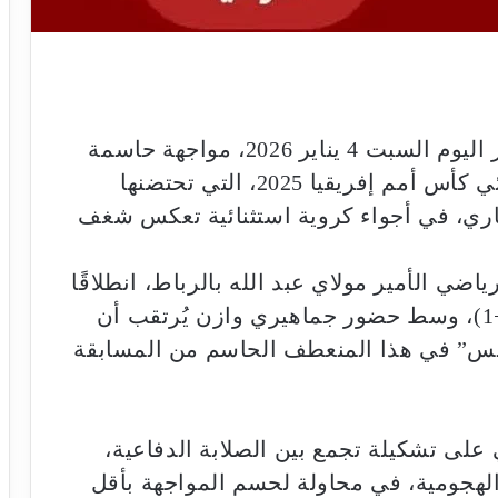
يخوض المنتخب الوطني المغربي، عصر اليوم السبت 4 يناير 2026، مواجهة حاسمة
أمام منتخب تنزانيا، برسم دور ثمن نهائي كأس أمم إفريقيا 2025، التي تحتضنها
ية إلى غاية 18 يناير الجاري، في أجواء كروية استثنائية تعكس شغف
اضي الأمير مولاي عبد الله بالرباط، انطلاقًا
من الساعة الخامسة مساءً (غرينيتش +1)، وسط حضور جماهيري وازن يُرتقب أن
طلس” في هذا المنعطف الحاسم من المسابقة
على تشكيلة تجمع بين الصلابة الدفاعية،
الهجومية، في محاولة لحسم المواجهة بأقل