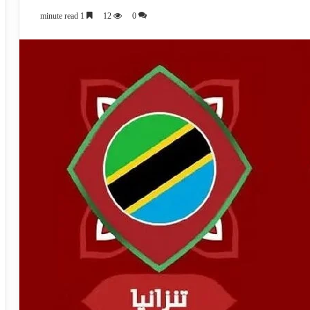
1 minute read
12
0