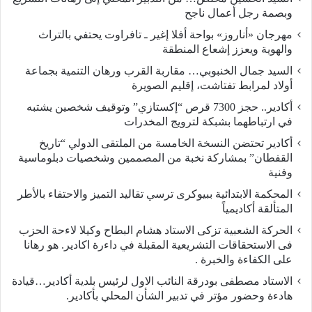
وبصمة رجل أعمال ناجح
مهرجان «أناروز» بواحة أفلا إغير ـ تافراوت يحتفي بالتراث
والهوية ويعزز إشعاع المنطقة
السيد جمال الخنبوبي… مقاربة القرب ورهان التنمية بجماعة
أولاد لمرابط تفتاشت، إقليم الصويرة
أكادير.. حجز 7300 قرص “إكستازي” وتوقيف شخصين يشتبه
في ارتباطهما بشبكة لترويج المخدرات
أكادير تحتضن النسخة الخامسة من الملتقى الدولي “تاريخ
القفطان” بمشاركة نخبة من المصممين وشخصيات دبلوماسية
وفنية
المحكمة الابتدائية ببيوكرى ترسي تقاليد التميز والاحتفاء بالأطر
المتألقة أكاديمياً
الحركة الشعبية تزكى الاستاد هشام البطاح وكيلا لاءحة الحزب
فى الاستحقاقات التشريعية المقبلة في داءرة اكادير. هو رهانا
على الكفاءة والخبرة .
الاستاد مصطفى بودرقة النائب الاول لرئيس بلدية أكادير…قيادة
هادءة وحضور مؤتر في تدبير الشأن المحلي بأكادير.