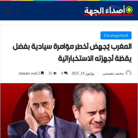
tch skin
nu
Uncategorized
المغرب يُجهض أخطر مؤامرة سيادية بفضل
يقظة أجهزته الاستخباراتية
محمد بنعيسى
يوليوز 14, 2025
0
31
2 minutes read