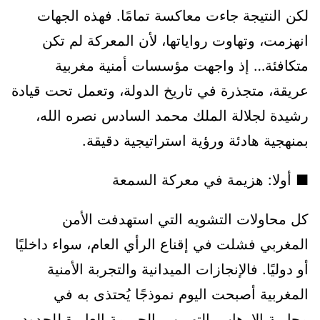
لكن النتيجة جاءت معاكسة تمامًا. فهذه الجهات
انهزمت، وتهاوت رواياتها، لأن المعركة لم تكن
متكافئة… إذ واجهت مؤسسات أمنية مغربية
عريقة، متجذرة في تاريخ الدولة، وتعمل تحت قيادة
رشيدة لجلالة الملك محمد السادس نصره الله،
بمنهجية هادئة ورؤية استراتيجية دقيقة.
■ أولا: هزيمة في معركة السمعة
كل محاولات التشويه التي استهدفت الأمن
المغربي فشلت في إقناع الرأي العام، سواء داخليًا
أو دوليًا. فالإنجازات الميدانية والتجربة الأمنية
المغربية أصبحت اليوم نموذجًا يُحتذى به في
محاربة الإرهاب، التهريب، الجريمة العابرة للحدود،