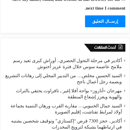
next time I comment.
أحدث المقالات
أكادير في مرحلة التحول الحضري.. أوراش كبرى تعيد رسم
ملامح عاصمة سوس خلال فترة عزيز أخنوش
السيد الحسين مخلص… من التدبير المحلي إلى رهانات التشريع
وبصمة رجل أعمال ناجح
مهرجان «أناروز» بواحة أفلا إغير ـ تافراوت يحتفي بالتراث
والهوية ويعزز إشعاع المنطقة
السيد جمال الخنبوبي… مقاربة القرب ورهان التنمية بجماعة
أولاد لمرابط تفتاشت، إقليم الصويرة
أكادير.. حجز 7300 قرص “إكستازي” وتوقيف شخصين يشتبه
في ارتباطهما بشبكة لترويج المخدرات