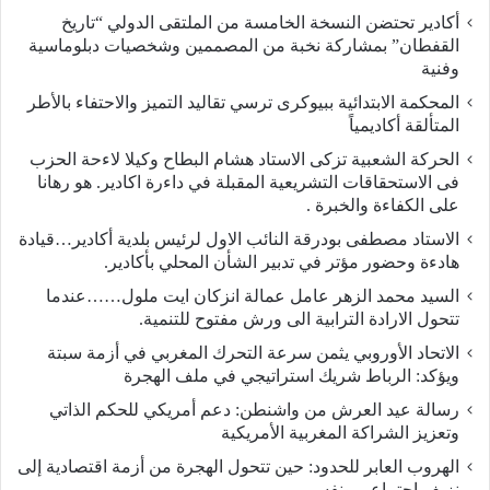
أكادير تحتضن النسخة الخامسة من الملتقى الدولي “تاريخ
القفطان” بمشاركة نخبة من المصممين وشخصيات دبلوماسية
وفنية
المحكمة الابتدائية ببيوكرى ترسي تقاليد التميز والاحتفاء بالأطر
المتألقة أكاديمياً
الحركة الشعبية تزكى الاستاد هشام البطاح وكيلا لاءحة الحزب
فى الاستحقاقات التشريعية المقبلة في داءرة اكادير. هو رهانا
على الكفاءة والخبرة .
الاستاد مصطفى بودرقة النائب الاول لرئيس بلدية أكادير…قيادة
هادءة وحضور مؤتر في تدبير الشأن المحلي بأكادير.
السيد محمد الزهر عامل عمالة انزكان ايت ملول……عندما
تتحول الارادة الترابية الى ورش مفتوح للتنمية.
الاتحاد الأوروبي يثمن سرعة التحرك المغربي في أزمة سبتة
ويؤكد: الرباط شريك استراتيجي في ملف الهجرة
رسالة عيد العرش من واشنطن: دعم أمريكي للحكم الذاتي
وتعزيز الشراكة المغربية الأمريكية
​الهروب العابر للحدود: حين تتحول الهجرة من أزمة اقتصادية إلى
نزيف اجتماعي ونفسي