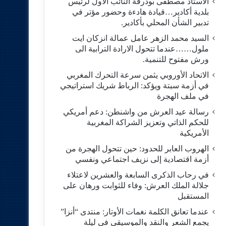
الاستاد مصطفى بودرقة النائب الاول لرئيس
بلدية أكادير…قيادة هادءة وحضور مؤتر في
تدبير الشأن المحلي بأكادير.
السيد محمد الزهر عامل عمالة انزكان ايت
ملول……عندما تتحول الارادة الترابية الى
ورش مفتوح للتنمية.
الاتحاد الأوروبي يثمن سرعة التحرك المغربي
في أزمة سبتة ويؤكد: الرباط شريك استراتيجي
في ملف الهجرة
رسالة عيد العرش من واشنطن: دعم أمريكي
للحكم الذاتي وتعزيز الشراكة المغربية
الأمريكية
​الهروب العابر للحدود: حين تتحول الهجرة من
أزمة اقتصادية إلى نزيف اجتماعي ونفسي
في رحاب الذكرى السابعة والعشرين لاعتلاء
جلالة الملك العرش: وفاء للثوابت ورهان على
المستقبل
​عندما تعانق الكلمة نغمات الأوتار: منتدى “أنزا”
يجمع الشعر والنقد والموسيقى في ليلة