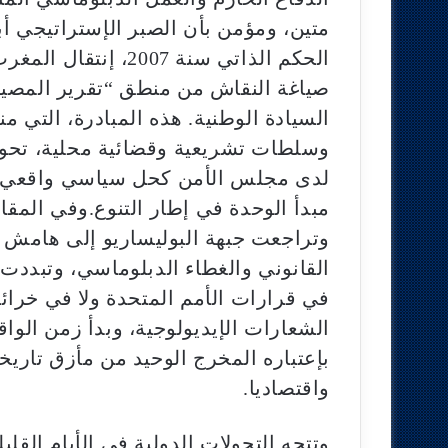
متين، ومؤمن بأن الصبر الإستراتيجي أب
الحكم الذاتي سنة 007
صياغة النقاش من منطق “تقرير المصير”
السيادة الوطنية. هذه المبادرة، التي م
وسلطات تشريعية وقضائية محلية، تحولت
لدى مجلس الأمن كحل سياسي واقعي و
مبدأ الوحدة في إطار التنوع.وفي المقا
وتراجعت جبهة البوليساريو إلى هامش 
القانوني والغطاء الدبلوماسي، وتبددت أ
في قرارات الأمم المتحدة ولا في خرائط
الشعارات الإيديولوجية، وبدأ زمن الوا
بإعتباره المخرج الوحيد من مأزق تاري
واقتصاديا.