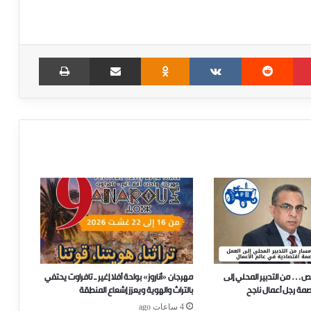
Print
Share via Email
Odnoklassniki
VKontakte
Reddit
Pinterest
ص… من التدبير المحلي إلى
مهرجان «أناروز» بواحة أفلا إغير ـ تافراوت يحتفي
صمة رجل أعمال ناجح
بالتراث والهوية ويعزز إشعاع المنطقة
4 ساعات ago