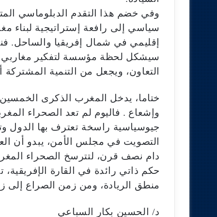
وفي خضم هذا التقدم الدبلوماسي المت
سياسي إلى رافعة إستراتيجية لبناء مغ
إقليمي في شمال إفريقيا والساحل. فنج
سيشكل لحظة مؤسسة لتفكير مغاربي ج
التعاون، ويجعل من التنمية المشتركة أ
ختاما، يدخل المغرب الذكرى الخمسين ل
وإشعاع . فاليوم لم تعد الصحراء المغر
جيوسياسية راسخة تعترف بها الدول وتت
التصويت في مجلس الأمن، يبدو أن العا
دام نصف قرن، لتترسخ الصحراء المغرب
حكم ذاتي رائدة في القارة الإفريقية،
منطق الريادة، ومن زمن الصراع إلى زمن
د/ الحسين بكار السباعي