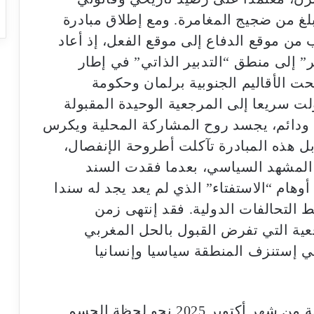
لغ من ضجيج المغامرة. ومع إطلاق مبادرة
2، إنتقال المغرب من موقع الدفاع إلى موقع الفعل، إذ أعاد
 إلى منطق “التدبير الذاتي” في إطار
نحت الأقاليم الجنوبية برلمان وحكومة
 سريعا إلى المرجعية الوحيدة المقبولة
دائم، يجسد روح المشاركة المحلية ويكرس
بل هذه المبادرة تآكلت أطروحة الإنفصال،
المشهد السياسي، بعدما فقدت السند
وهام “الاستفتاء” الذي لم يعد يجد له سندا
 التحالفات الدولية. فقد إنتهى زمن
قعية التي تفرض القبول بالحل المغربي
خي إستنزف المنطقة سياسيا وإنسانيا
وتتجه التحولات الدولية في الأيام القليلة من شهر أكتوبر 2025 نحو لحظة الحسم