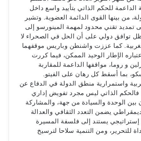
الداعمة للحكم الذاتي بتأييد واسع داخل
الأمن، بمساندة أكثر من 120 دولة، من بينها القوى الدائمة العضوية. وتشير
ى تمديد تقني محدود لمهمة المينورسو إلى
يذ، في ظل توافق دولي على أن الحل في الصحراء لا
مغربية. كما عززت واشنطن وباريس موقفهما
باره الإطار الوحيد الممكن، فيما كررت
لين و روما، مواقفها الداعمة للمقاربة
كو، بما أسقط كل رهان على الفيتو.
بية واستمرارية منطق الدولة في الدفاع عن
ل. فالحكم الذاتي ليس مجرد تفويض إداري
ين الوحدة والسيادة من جهة، والمشاركة
ديمقراطي يضمن التعدد الثقافي والعدالة
ر إستراتيجي يستند إلى فلسفة المسيرة
ة للتحرير، ومن التنمية سلاحا لترسيخ