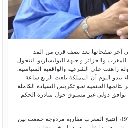
 آخر صفحاتها بعد نصف قرن من المد
لمغرب والجزائر و جبهة البوليساريو، لتتحول
لة راهنت على الشرعية والواقعية السياسية.
يبدو اليوم أن المملكة بلغت الربع ساعة
نتائجها الحتمية نحو تكريس السيادة الكاملة
 توافق دولي غير مسبوق حول مبادرة الحكم
فمنذ استرجاع الأقاليم الجنوبية سنة 1975، إنتهج المغرب مقاربة مزدوجة جمعت بين
تزن، معتمدا على رصيد تاريخي وقانوني