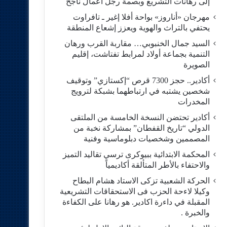
إلى رهانات التشريع وبصمة رجل أعمال ناجح
مهرجان «أناروز» بواحة أفلا إغير ـ تافراوت
يحتفي بالتراث والهوية ويعزز إشعاع المنطقة
السيد جمال الخنبوبي… مقاربة القرب ورهان
التنمية بجماعة أولاد لمرابط تفتاشت، إقليم
الصويرة
أكادير.. حجز 7300 قرص “إكستازي” وتوقيف
شخصين يشتبه في ارتباطهما بشبكة لترويج
المخدرات
أكادير تحتضن النسخة الخامسة من الملتقى
الدولي “تاريخ القفطان” بمشاركة نخبة من
المصممين وشخصيات دبلوماسية وفنية
المحكمة الابتدائية ببيوكرى ترسي تقاليد التميز
والاحتفاء بالأطر المتألقة أكاديمياً
الحركة الشعبية تزكى الاستاد هشام البطاح
وكيلا لاءحة الحزب فى الاستحقاقات التشريعية
المقبلة في داءرة اكادير. هو رهانا على الكفاءة
والخبرة .