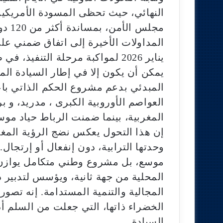
النهائي، حيث تحظى المسودة الأمريكية 
مجلس 
المداولات الأخيرة إلى اتفاق ضمني عل
يناير 2026 لمواكبة مرحلة التنف
يمكن أن يكون إلا في إطار السيادة ال
المبدئي بدعم مشروع الحكم الذاتي باعت
العواصم الأوروبية الكبرى ، مدريد، و بر
المغربية، بينما ضمنت الرباط حياد موس
إن هذا التحول يعكس نضج الرؤية المغر
وحدتها الترابية، دون إنفعال أو إرتجا
موسع، بل مشروع وطني متكامل يوازن ب
المحلية من جهة ثانية، ويؤسس لتدبير 
المجالية والتنمية المستدامة. إنه تصو
الخضراء ذاتها، التي جعلت من السلم أدا
السيادة.