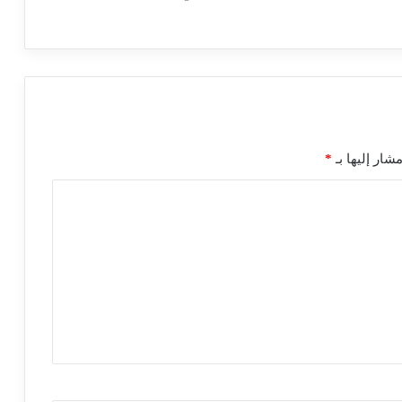
شار إليها بـ
*