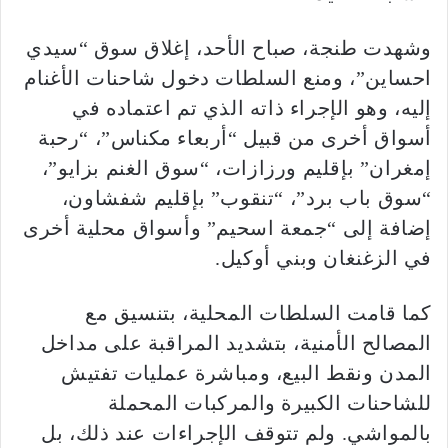
وشهدت طنجة، صباح الأحد، إغلاق سوق “سيدي
احساين”، ومنع السلطات دخول شاحنات الأغنام
إليه، وهو الإجراء ذاته الذي تم اعتماده في
أسواق أخرى من قبيل “أربعاء مكناس”، “رحبة
إمغران” بإقليم ورزازات، “سوق الغنم بزايو”،
“سوق باب برد”، “تنقوب” بإقليم شفشاون،
إضافة إلى “جمعة اسحيم” وأسواق محلية أخرى
في الزغنغان وبني أوكيل.
كما قامت السلطات المحلية، بتنسيق مع
المصالح الأمنية، بتشديد المراقبة على مداخل
المدن ونقط البيع، ومباشرة عمليات تفتيش
للشاحنات الكبيرة والمركبات المحملة
بالمواشي. ولم تتوقف الإجراءات عند ذلك، بل