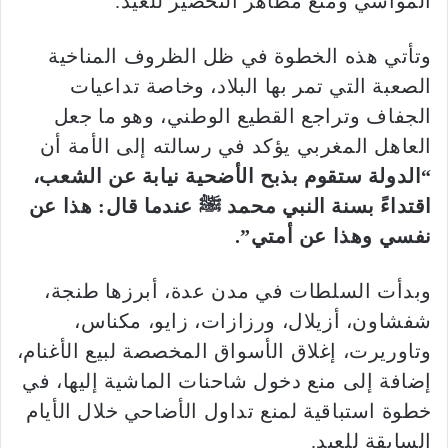
المواشي ومنع مظاهر التحضير للعيد.
وتأتي هذه الخطوة في ظل الظروف المناخية
الصعبة التي تمر بها البلاد، وخاصة تداعيات
الجفاف وتراجع القطيع الوطني، وهو ما جعل
العاهل المغربي يؤكد في رسالته إلى الأمة أن
“الدولة ستقوم بذبح الأضحية نيابة عن الشعب،
اقتداءً بسنة النبي محمد ﷺ عندما قال: هذا عن
نفسي وهذا عن أمتي”.
وبدأت السلطات في مدن عدة، أبرزها طنجة،
شفشاون، أزيلال، ورزازات، زايو، مكناس،
وتاوريرت، إغلاق الأسواق المخصصة لبيع الأغنام،
إضافة إلى منع دخول شاحنات الماشية إليها، في
خطوة استباقية لمنع تداول الأضاحي خلال الأيام
السابقة للعيد.