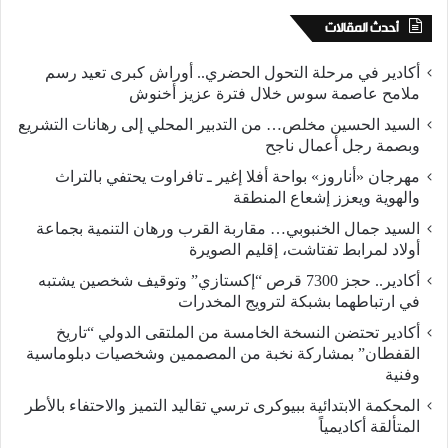
أحدث المقالات
أكادير في مرحلة التحول الحضري.. أوراش كبرى تعيد رسم
ملامح عاصمة سوس خلال فترة عزيز أخنوش
السيد الحسين مخلص… من التدبير المحلي إلى رهانات التشريع
وبصمة رجل أعمال ناجح
مهرجان «أناروز» بواحة أفلا إغير ـ تافراوت يحتفي بالتراث
والهوية ويعزز إشعاع المنطقة
السيد جمال الخنبوبي… مقاربة القرب ورهان التنمية بجماعة
أولاد لمرابط تفتاشت، إقليم الصويرة
أكادير.. حجز 7300 قرص “إكستازي” وتوقيف شخصين يشتبه
في ارتباطهما بشبكة لترويج المخدرات
أكادير تحتضن النسخة الخامسة من الملتقى الدولي “تاريخ
القفطان” بمشاركة نخبة من المصممين وشخصيات دبلوماسية
وفنية
المحكمة الابتدائية ببيوكرى ترسي تقاليد التميز والاحتفاء بالأطر
المتألقة أكاديمياً