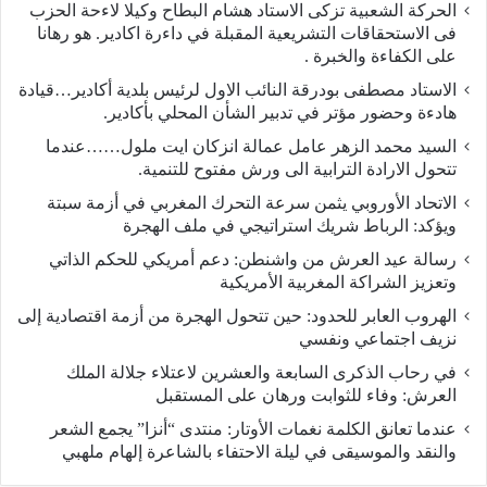
الحركة الشعبية تزكى الاستاد هشام البطاح وكيلا لاءحة الحزب
فى الاستحقاقات التشريعية المقبلة في داءرة اكادير. هو رهانا
على الكفاءة والخبرة .
الاستاد مصطفى بودرقة النائب الاول لرئيس بلدية أكادير…قيادة
هادءة وحضور مؤتر في تدبير الشأن المحلي بأكادير.
السيد محمد الزهر عامل عمالة انزكان ايت ملول……عندما
تتحول الارادة الترابية الى ورش مفتوح للتنمية.
الاتحاد الأوروبي يثمن سرعة التحرك المغربي في أزمة سبتة
ويؤكد: الرباط شريك استراتيجي في ملف الهجرة
رسالة عيد العرش من واشنطن: دعم أمريكي للحكم الذاتي
وتعزيز الشراكة المغربية الأمريكية
​الهروب العابر للحدود: حين تتحول الهجرة من أزمة اقتصادية إلى
نزيف اجتماعي ونفسي
في رحاب الذكرى السابعة والعشرين لاعتلاء جلالة الملك
العرش: وفاء للثوابت ورهان على المستقبل
​عندما تعانق الكلمة نغمات الأوتار: منتدى “أنزا” يجمع الشعر
والنقد والموسيقى في ليلة الاحتفاء بالشاعرة إلهام ملهبي