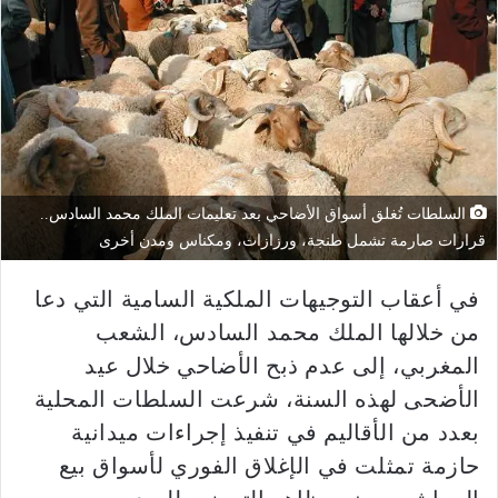
السلطات تُغلق أسواق الأضاحي بعد تعليمات الملك محمد السادس..
قرارات صارمة تشمل طنجة، ورزازات، ومكناس ومدن أخرى
في أعقاب التوجيهات الملكية السامية التي دعا
من خلالها الملك محمد السادس، الشعب
المغربي، إلى عدم ذبح الأضاحي خلال عيد
الأضحى لهذه السنة، شرعت السلطات المحلية
بعدد من الأقاليم في تنفيذ إجراءات ميدانية
حازمة تمثلت في الإغلاق الفوري لأسواق بيع