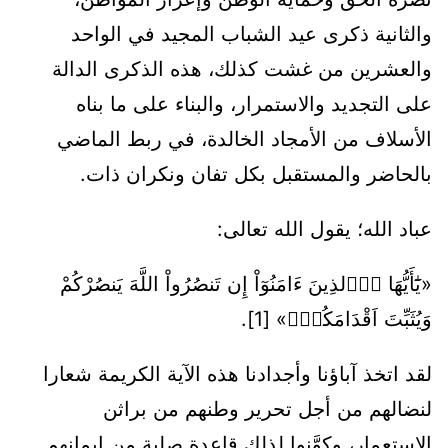
والثانية ذكرى عيد الشباب المجيد في الواحد
والعشرين من غشت كذلك، هذه الذكرى الدالة
على التجديد والاستمرار، والبناء على ما بناه
الأسلاف من الأمجاد الخالدة، في ربط الماضي
بالحاضر والمستقبل بكل تفان ونكران ذات.
عباد الله؛ يقول الله تعالى:
«يَٰٓأَيُّهَا اَ۬لذِينَ ءَامَنُوٓاْ إِن تَنصُرُواْ اللَّهَ يَنصُرْكُمْ
وَيُثَبِّتَ اَقْدَامَكُمْۖ» [1].
لقد اتخذ آباؤنا وأجدادنا هذه الآية الكريمة شعارا
لنضالهم من أجل تحرير وطنهم من براثن
الاستعمار، وكوَّنوا لذلك قاعدة صلبة من إيمانهم