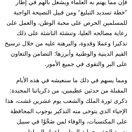
فإن مما يهتم به العلماء ويشغل بالهم في إطار
“خطة تسديد التبليغ” ومن قبيل النصيحة الواجبة
للمسلمين الحرص على محبة الوطن، والعمل على
رعاية مصالحه العليا، وتنشئة الناشئة على ذلك
تذكيرا وعملا وقدوة، والبرهنة عليه من خلال ترسيخ
القيم الدينية والوطنية وأبرزها؛ التضامن والتعاون
على البر والتقوى في جميع الأمور.
ومما يسهم في ذلك ما سنعيشه في هذه الأيام
المقبلة من حدثين عظيمين، من ذكرياتنا المجيدة:
ذكرى ثورة الملك والشعب يوم عشرين غشت، هذا
الإحياء الذي يتوخى منه التذكير بوجوب المحافظة
على المكتسبات، والوفاء لمن ضَحَّوْا في سبيل
نصرة الحق وحماية الوطن وإعزاز المواطن،