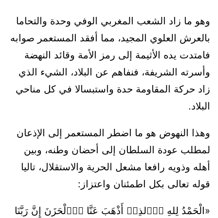
وهو ما زاد الشعب المغربي الوفي وحدة والتحاما
بالعرش العلوي المجيد، مما أفقد المستعمر صوابه
فامتدت يده الأثيمة إلى رمز الأمة وقائد النهضة
وأسرته الشريفة، فنفاهم عن البلاد، الشيء الذي
زاد حركة المقاومة حدة واستبسالا في كل مناحي
البلاد.
وهذا النهوض هو ما اضطر المستعمر إلى الإذعان
لمطلب عودة السلطان إلى أحضان وطنه، وبين
أهله وذويه رافعا مشعل الحرية والاستقلال، تاليا
قوله تعالى بكل اطمئنان واعتزاز:
«الْحَمْدُ لِلهِ اِ۬لذِےٓ أَذْهَبَ عَنَّا اَ۬لْحَزَنَ إِنَّ رَبَّنَا