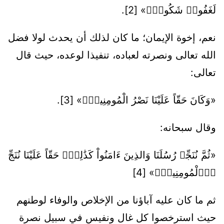
لَغَفُورٞ شَكُورٌۖ» [2].
نعم، إخوة الإيمان؛ ما كان لذلك أن يحدث لولا فضل
الله تعالى ونصرته لعباده، تنفيذا لوعده، حيث قال
تعالى:
«وَكَانَ حَقّاً عَلَيْنَا نَصْرُ الْمُومِنِينَۖ» [3].
وقال سبحانه:
«ثُمَّ نُنَجِّے رُسُلَنَا وَالذِينَ ءَامَنُواْ كَذَٰلِكَۖ حَقّاً عَلَيْنَا نُنَجِّ
اِ۬لْمُومِنِينَۖ» [4]
ثم ما كان عليه آباؤنا من الإخلاص والوفاء لوطنهم
حيث استرخصوا كل غال ونفيس في سبيل نصرة