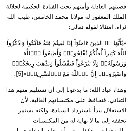
قضيتهم العادلة وأمتهم تحت القيادة الحكيمة لجلالة
الملك المغفور له مولانا محمد الخامس، طيب الله
ثراه، امتثالا لقوله تعالى:
«يَٰٓأَيُّهَا اَ۬لذِينَ ءَامَنُوٓاْ إِذَا لَقِيتُمْ فِئَةٗ فَاثْبُتُواْ وَاذْكُرُواْ
اللَّهَ كَثِيراٗ لَّعَلَّكُمْ تُفْلِحُونَۖ وَأَطِيعُواْ اُ۬للَّهَ
وَرَسُولَهُۥۖ وَلَا تَنَٰزَعُواْ فَتَفْشَلُواْ وَتَذْهَبَ رِيحُكُمْۖ
وَاصْبِرُوٓاْۖ إِنَّ اَ۬للَّهَ مَعَ اَ۬لصَّٰبِرِينَۖ»[5].
وهذا، عباد الله؛ ما يدعونا إلى أن نستلهم منهم هذا
التفاني، فنحافظ على مكتسباتهم الغالية، لأن
الاستقلال يبدأ باسترداد السيادة، ولكنه يستمر
تحققه إلى ما لا نهاية له من المكتسبات
والمنجزات، وهكذا ينبغي أن نخلد بالدعاء جميل